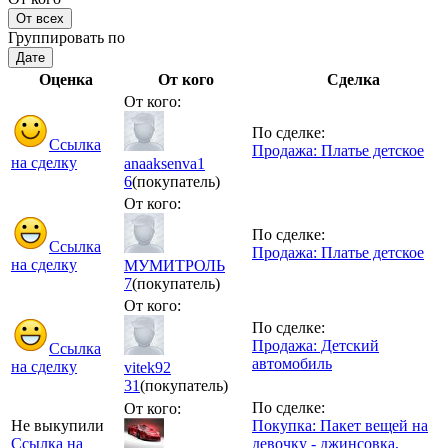
От всех
Группировать по
Дате
Оценка
От кого
Сделка
От кого:
По сделке:
Ссылка
Продажа: Платье детское
на сделку
anaaksenva1
6
(покупатель)
От кого:
По сделке:
Ссылка
Продажа: Платье детское
на сделку
МУМИТРОЛЬ
7
(покупатель)
От кого:
По сделке:
Продажа: Детский
Ссылка
автомобиль
на сделку
vitek92
31
(покупатель)
По сделке:
От кого:
Не выкупили
Покупка: Пакет вещей на
Ссылка на
девочку - джинсовка,