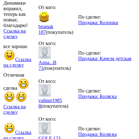
Динамики
От кого:
вправил,
теперь как
По сделке:
новые,
Продажа: Колонки
благодарю!
brumak
Ссылка на
187
(покупатель)
сделку
От кого:
все хорошо
По сделке:
Продажа: Качеля детская
Ссылка
Anna...B
на сделку
71
(покупатель)
Отличная
От кого:
сделка
По сделке:
Продажа: Коляска
valinur1985
8
(покупатель)
Ссылка на
сделку
От кого:
По сделке:
Ссылка
Продажа: Коляска
на сделку
GOLF 123