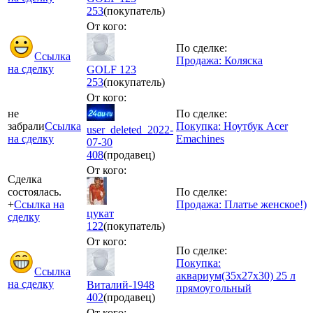
253
(покупатель)
От кого:
По сделке:
Ссылка
Продажа: Коляска
на сделку
GOLF 123
253
(покупатель)
От кого:
не
По сделке:
забрали
Ссылка
Покупка: Ноутбук Acer
user_deleted_2022-
на сделку
Emachines
07-30
408
(продавец)
От кого:
Сделка
состоялась.
По сделке:
+
Ссылка на
Продажа: Платье женское!)
цукат
сделку
122
(покупатель)
От кого:
По сделке:
Покупка:
Ссылка
аквариум(35х27х30) 25 л
на сделку
Виталий-1948
прямоугольный
402
(продавец)
От кого: