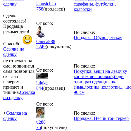
lenusichka
сделку
сарафаны, футболки,
758
(продавец)
колготки
Сделка
состоялась!
От кого:
Продавца
рекомендyю!
По сделке:
Продажа: Обувь детская
Ольга888
Спасибо
2249
(покупатель)
Ссылка на
сделку
не отвечает на
смс,не звонит,я
По сделке:
От кого:
сама позвонила
Покупка: вещи на девочку
сказала
костюм велюровый,боди
вечером
один раз одели,шапка
luluka
приедет и
зима,лосины ,колготки......д
844
(продавец)
тишина.
Ссылка
96 см
на сделку
От кого:
+
Ссылка на
По сделке:
сделку
Продажа: Пёсик той терьер
u288
75
(покупатель)