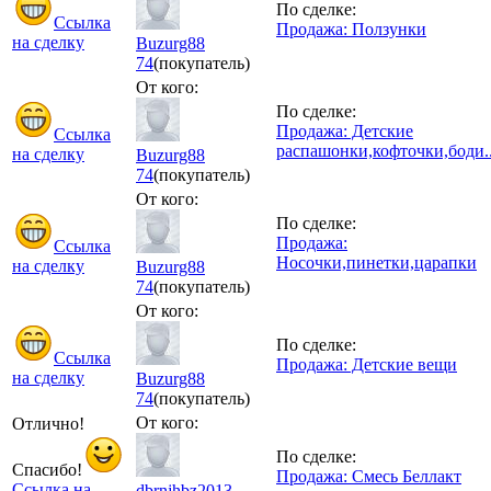
По сделке:
Ссылка
Продажа: Ползунки
на сделку
Buzurg88
74
(покупатель)
От кого:
По сделке:
Продажа: Детские
Ссылка
распашонки,кофточки,боди..
на сделку
Buzurg88
74
(покупатель)
От кого:
По сделке:
Продажа:
Ссылка
Носочки,пинетки,царапки
на сделку
Buzurg88
74
(покупатель)
От кого:
По сделке:
Ссылка
Продажа: Детские вещи
на сделку
Buzurg88
74
(покупатель)
От кого:
Отлично!
По сделке:
Спасибо!
Продажа: Смесь Беллакт
Ссылка на
dbrnjhbz2013