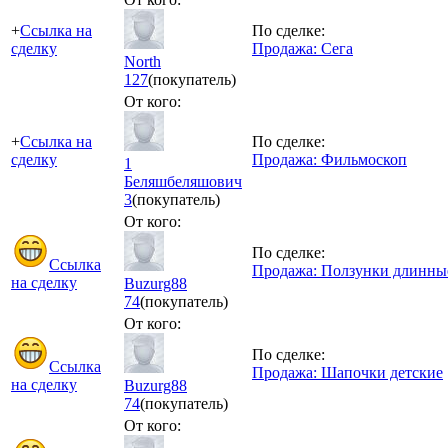
+
Ссылка на
По сделке:
сделку
Продажа: Сега
North
127
(покупатель)
От кого:
+
Ссылка на
По сделке:
сделку
Продажа: Фильмоскоп
1
Беляшбеляшович
3
(покупатель)
От кого:
По сделке:
Ссылка
Продажа: Ползунки длинны
на сделку
Buzurg88
74
(покупатель)
От кого:
По сделке:
Ссылка
Продажа: Шапочки детские
на сделку
Buzurg88
74
(покупатель)
От кого: