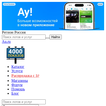
РЕКЛАМА
Регион
Россия
Найти
Au.ru
Каталог
Услуги
Распродажа с 1
₽
Магазины
Форум
Помощь
Блог