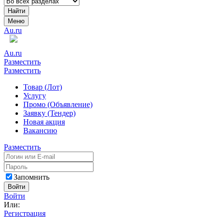
Найти
Меню
Au.ru
Au.ru
Разместить
Разместить
Товар (Лот)
Услугу
Промо (Объявление)
Заявку (Тендер)
Новая акция
Вакансию
Разместить
Запомнить
Войти
Войти
Или:
Регистрация