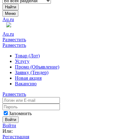
Найти
Меню
Au.ru
Au.ru
Разместить
Разместить
Товар (Лот)
Услугу
Промо (Объявление)
Заявку (Тендер)
Новая акция
Вакансию
Разместить
Запомнить
Войти
Войти
Или:
Регистрация