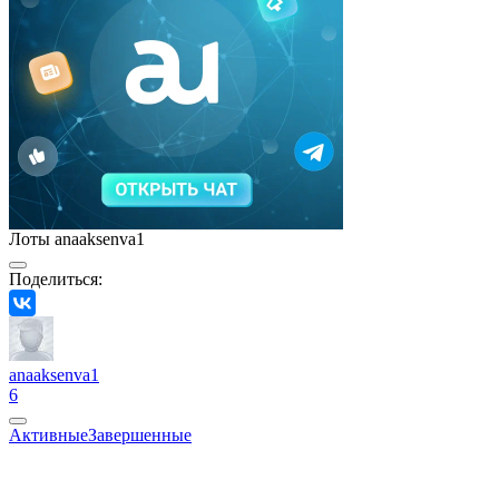
Лоты anaaksenva1
Поделиться:
anaaksenva1
6
Активные
Завершенные