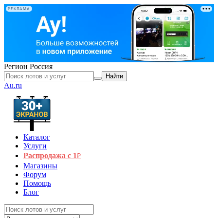
РЕКЛАМА
Регион
Россия
Найти
Au.ru
Каталог
Услуги
Распродажа с 1
₽
Магазины
Форум
Помощь
Блог