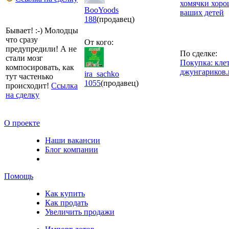
хомячки хоро
BooYoods
ваших детей
188
(продавец)
Бывает! :-) Молодцы
что сразу
От кого:
предупредили! А не
По сделке:
стали мозг
Покупка: клет
компосировать, как
джунгариков.
ira_sachko
тут частенько
1055
(продавец)
происходит!
Ссылка
на сделку
О проекте
Наши вакансии
Блог компании
Помощь
Как купить
Как продать
Увеличить продажи