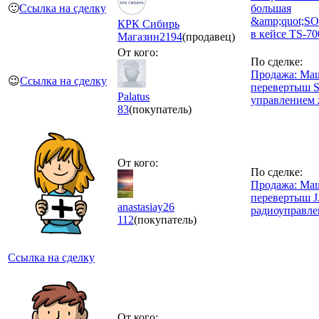
🙂
Ссылка на сделку
большая
&amp;quot;S
КРК Сибирь
в кейсе TS-700
Магазин
2194
(продавец)
От кого:
По сделке:
Продажа: Ма
😉
Ссылка на сделку
перевертыш S
Palatus
управлением 
83
(покупатель)
От кого:
По сделке:
Продажа: Ма
перевертыш J
anastasiay26
радиоуправле
112
(покупатель)
Ссылка на сделку
От кого: