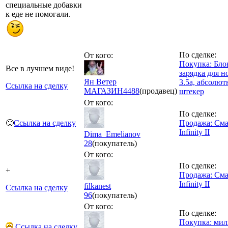
специальные добавки
к еде не помогали.
По сделке:
От кого:
Покупка: Бло
Все в лучшем виде!
зарядка для н
Ян Ветер
3.5a, абсолю
Ссылка на сделку
МАГАЗИН
4488
(продавец)
штекер
От кого:
По сделке:
🙂
Ссылка на сделку
Продажа: Сма
Infinity II
Dima_Emelianov
28
(покупатель)
От кого:
По сделке:
+
Продажа: Сма
Infinity II
filkanest
Ссылка на сделку
96
(покупатель)
От кого:
По сделке:
Покупка: мил
Ссылка на сделку