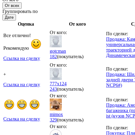
От всех
Группировать по
Дате
Оценка
От кого
С
От кого:
По сделке:
Все отлично!
Продажа: Каме
универсальная
Рекомендую
траекторией 
gotcman
Динамическая
182
(покупатель)
Ссылка на сделку
От кого:
По сделке:
+
Продажа: Шил
задней двери T
777x124
Ссылка на сделку
NCP6#)
243
(покупатель)
От кого:
По сделке:
Продажа: Амо
багажника (пр
mimox
ist (кузов NC
Ссылка на сделку
329
(покупатель)
От кого:
По сделке:
Покупка: Пли