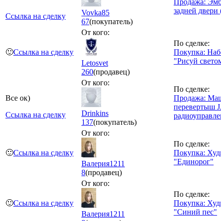
Продажа: Эмб
задней двери
Vovka85
Ссылка на сделку
67
(покупатель)
От кого:
По сделке:
🙂
Ссылка на сделку
Покупка: Наб
"Рисуй свет
Letosvet
260
(продавец)
От кого:
По сделке:
Все ок)
Продажа: Ма
перевертыш J
Drinkins
Ссылка на сделку
радиоуправл
137
(покупатель)
От кого:
По сделке:
🙂
Ссылка на сделку
Покупка: Худ
"Единорог"
Валерия1211
8
(продавец)
От кого:
По сделке:
🙂
Ссылка на сделку
Покупка: Худ
"Синий пес"
Валерия1211