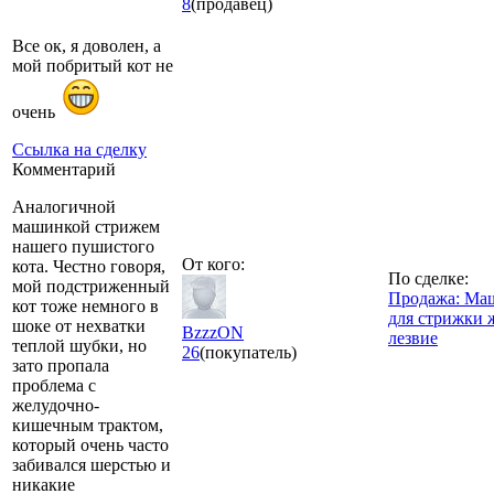
8
(продавец)
Все ок, я доволен, а
мой побритый кот не
очень
Ссылка на сделку
Комментарий
Аналогичной
машинкой стрижем
нашего пушистого
От кого:
кота. Честно говоря,
По сделке:
мой подстриженный
Продажа: Ма
кот тоже немного в
для стрижки 
шоке от нехватки
BzzzON
лезвие
теплой шубки, но
26
(покупатель)
зато пропала
проблема с
желудочно-
кишечным трактом,
который очень часто
забивался шерстью и
никакие