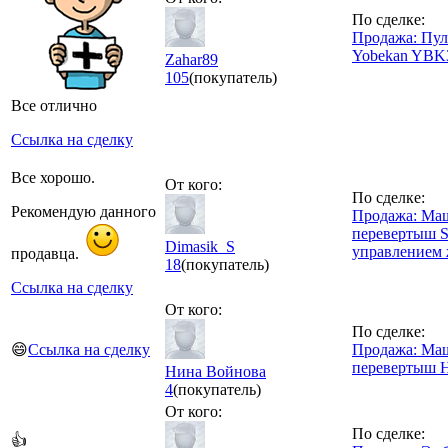
По сделке:
Продажа: Пул
Yobekan YBK
Zahar89
105
(покупатель)
Все отлично
Ссылка на сделку
Все хорошо.
От кого:
По сделке:
Рекомендую данного
Продажа: Ма
перевертыш S
Dimasik_S
управлением 
продавца.
18
(покупатель)
Ссылка на сделку
От кого:
По сделке:
😄
Ссылка на сделку
Продажа: Ма
перевертыш H
Нина Войнова
4
(покупатель)
От кого:
По сделке:
👍