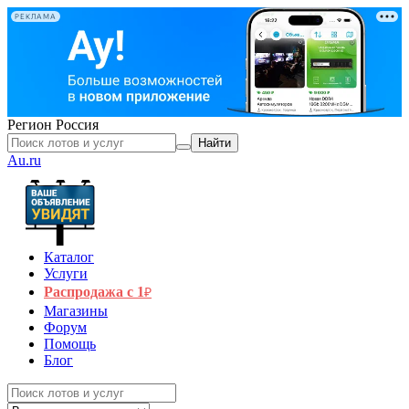
РЕКЛАМА
Регион
Россия
Найти
Au.ru
Каталог
Услуги
Распродажа с 1
₽
Магазины
Форум
Помощь
Блог