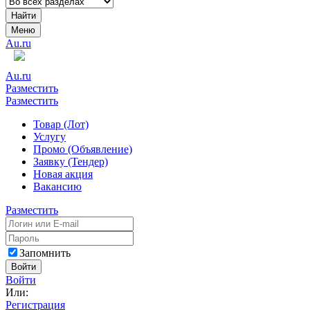
Найти
Меню
Au.ru
Au.ru
Разместить
Разместить
Товар (Лот)
Услугу
Промо (Объявление)
Заявку (Тендер)
Новая акция
Вакансию
Разместить
Запомнить
Войти
Войти
Или:
Регистрация