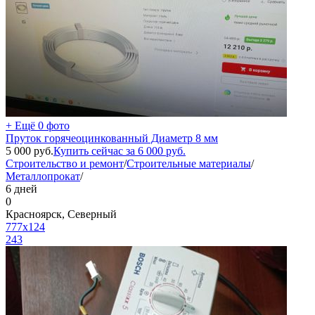
+ Ещё 0 фото
Пруток горячеоцинкованный Диаметр 8 мм
5 000
руб.
Купить сейчас за
6 000
руб.
Строительство и ремонт
/
Строительные материалы
/
Металлопрокат
/
6 дней
0
Красноярск, Северный
777x124
243