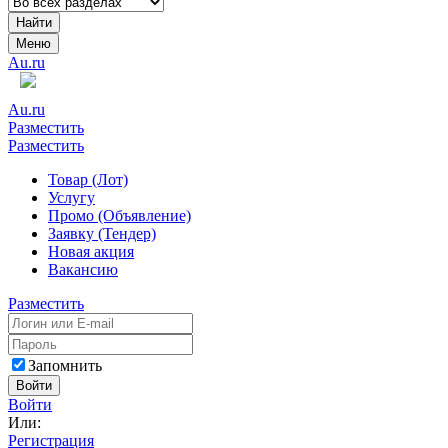
Найти
Меню
Au.ru
Au.ru
Разместить
Разместить
Товар (Лот)
Услугу
Промо (Объявление)
Заявку (Тендер)
Новая акция
Вакансию
Разместить
Запомнить
Войти
Войти
Или:
Регистрация