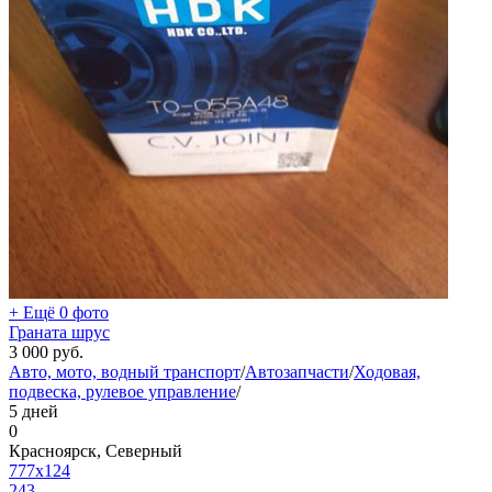
+ Ещё 0 фото
Граната шрус
3 000
руб.
Авто, мото, водный транспорт
/
Автозапчасти
/
Ходовая,
подвеска, рулевое управление
/
5 дней
0
Красноярск, Северный
777x124
243