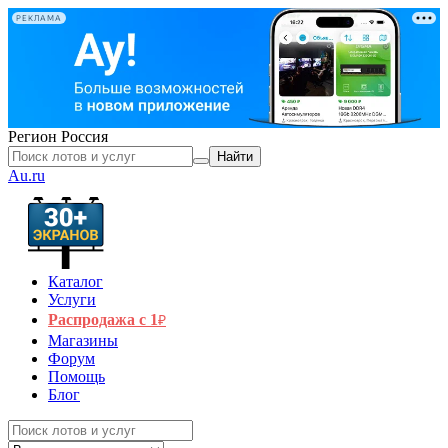
РЕКЛАМА
Регион
Россия
Найти
Au.ru
Каталог
Услуги
Распродажа с 1
₽
Магазины
Форум
Помощь
Блог