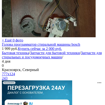
+ Ещё 0 фото
Голова программатор стиральной машины bosch
1 999
руб.
Купить сейчас за
2 000
руб.
Бытовая техника
/
Запчасти для бытовой техники
/
Запчасти для
стиральных и посудомоечных машин
/
4 дня
0
Красноярск, Северный
777x124
243
РЕКЛАМА