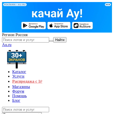
РЕКЛАМА • AU.RU
Регион
Россия
Найти
Au.ru
Каталог
Услуги
Распродажа с 1
₽
Магазины
Форум
Помощь
Блог