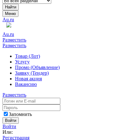
Найти
Меню
Au.ru
Au.ru
Разместить
Разместить
Товар (Лот)
Услугу
Промо (Объявление)
Заявку (Тендер)
Новая акция
Вакансию
Разместить
Запомнить
Войти
Войти
Или:
Регистрация