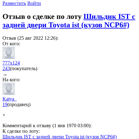
Разместить
Войти
Отзыв о сделке по лоту
Шильдик IST с
задней двери Toyota ist (кузов NCP6#)
Отзыв (25 авг 2022 12:26):
От кого:
777x124
243
(покупатель)
→
На кого:
Katya_
19
(продавец)
+
Комментарий к отзыву (1 янв 1970 03:00):
К сделке по лоту:
Шильдик IST с задней двери Toyota ist (кузов NCP6#)