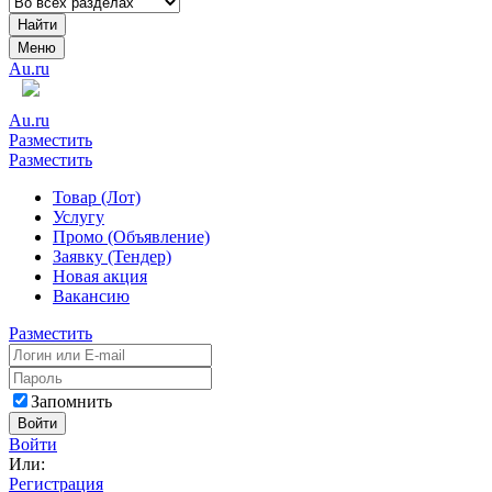
Найти
Меню
Au.ru
Au.ru
Разместить
Разместить
Товар (Лот)
Услугу
Промо (Объявление)
Заявку (Тендер)
Новая акция
Вакансию
Разместить
Запомнить
Войти
Войти
Или:
Регистрация