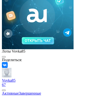
Лоты Vovka85
Поделиться:
Vovka85
67
Активные
Завершенные