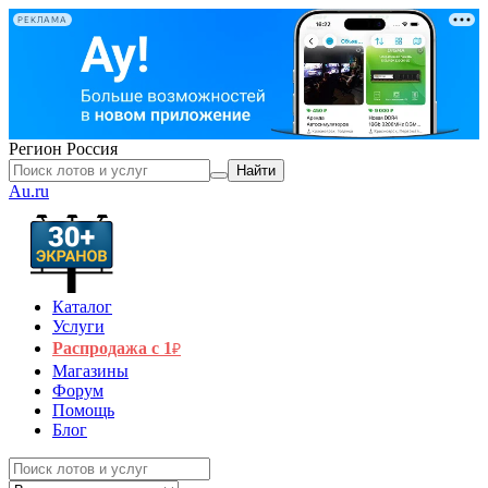
РЕКЛАМА
Регион
Россия
Найти
Au.ru
Каталог
Услуги
Распродажа с 1
₽
Магазины
Форум
Помощь
Блог