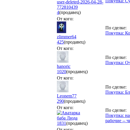
Покупка: С
user-deleted-2026-04-28-
772810439
4
(продавец)
От кого:
По сделке:
Покупка: К
zlimmer64
425
(продавец)
От кого:
По сделке:
Покупка: Оч
hanoric
1020
(продавец)
От кого:
По сделке:
Покупка: Бл
Leonem77
290
(продавец)
От кого:
По сделке:
Покупка: на
баба Люда
рабочие -- 
1831
(продавец)
От кого: