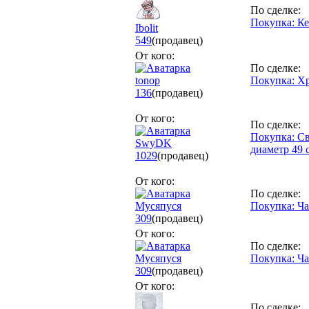
По сделке:
Покупка: К
Ibolit
549
(продавец)
От кого:
По сделке:
tonop
Покупка: Х
136
(продавец)
От кого:
По сделке:
Покупка: С
SwyDK
диаметр 49 с
1029
(продавец)
От кого:
По сделке:
Мусяпуся
Покупка: Ч
309
(продавец)
От кого:
По сделке:
Мусяпуся
Покупка: Ч
309
(продавец)
От кого:
По сделке: