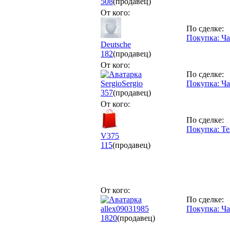
508
(продавец)
От кого:
По сделке:
Покупка: Ч
Deutsche
182
(продавец)
От кого:
По сделке:
SergioSergio
Покупка: Ч
357
(продавец)
От кого:
По сделке:
Покупка: Т
V375
115
(продавец)
От кого:
По сделке:
allex09031985
Покупка: Ч
1820
(продавец)