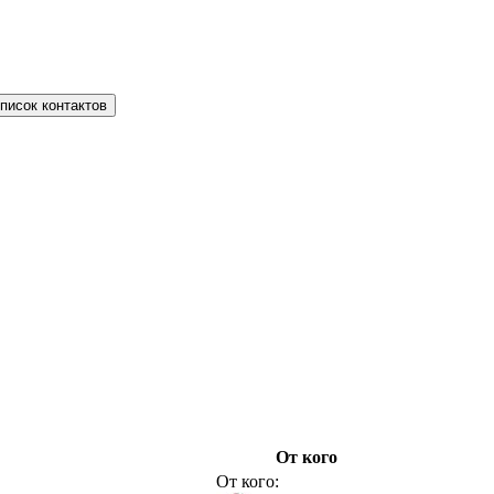
писок контактов
От кого
От кого: