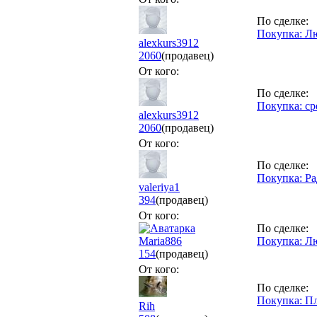
По сделке:
Покупка: Лю
alexkurs3912
2060
(продавец)
От кого:
По сделке:
Покупка: с
alexkurs3912
2060
(продавец)
От кого:
По сделке:
Покупка: Ра
valeriya1
394
(продавец)
От кого:
По сделке:
Maria886
Покупка: Лю
154
(продавец)
От кого:
По сделке:
Покупка: П
Rih