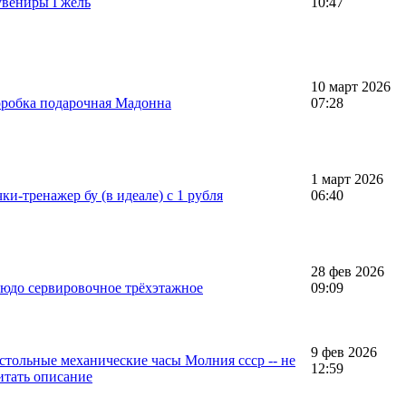
увениры Гжель
10:47
10 март 2026
оробка подарочная Мадонна
07:28
1 март 2026
ки-тренажер бу (в идеале) с 1 рубля
06:40
28 фев 2026
юдо сервировочное трёхэтажное
09:09
9 фев 2026
стольные механические часы Молния ссср -- не
12:59
читать описание