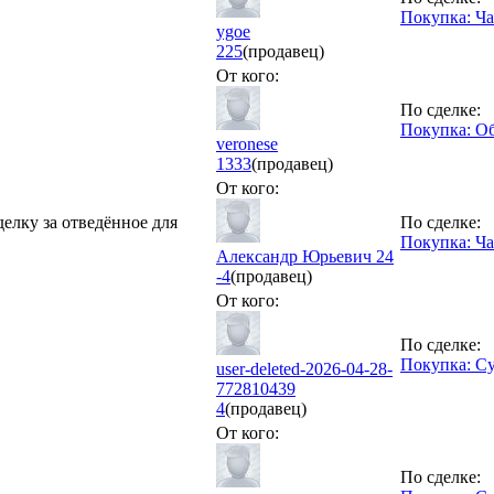
Покупка: Ча
ygoe
225
(продавец)
От кого:
По сделке:
Покупка: Об
veronese
1333
(продавец)
От кого:
делку за отведённое для
По сделке:
Покупка: Ч
Александр Юрьевич 24
-4
(продавец)
От кого:
По сделке:
Покупка: С
user-deleted-2026-04-28-
772810439
4
(продавец)
От кого:
По сделке: