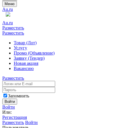
Меню
Au.ru
Au.ru
Разместить
Разместить
Товар (Лот)
Услугу
Промо (Объявление)
Заявку (Тендер)
Новая акция
Вакансию
Разместить
Запомнить
Войти
Войти
Или:
Регистрация
Разместить
Войти
Пользователь