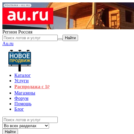
РЕКЛАМА • AU.RU
Регион
Россия
Найти
Au.ru
Каталог
Услуги
Распродажа с 1
₽
Магазины
Форум
Помощь
Блог
Найти