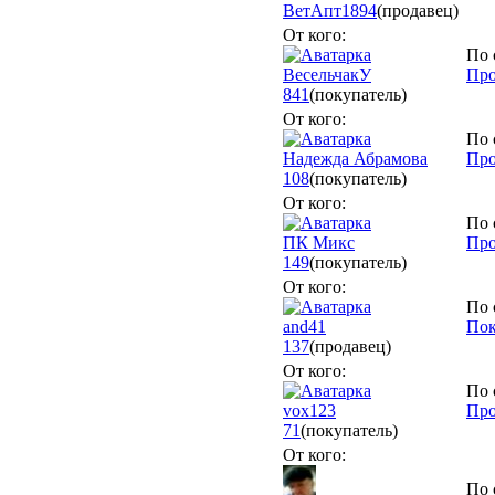
ВетАпт
1894
(продавец)
От кого:
По 
ВесельчакУ
Про
841
(покупатель)
От кого:
По 
Надежда Абрамова
Про
108
(покупатель)
От кого:
По 
ПК Микс
Про
149
(покупатель)
От кого:
По 
and41
Пок
137
(продавец)
От кого:
По 
vox123
Про
71
(покупатель)
От кого:
По 