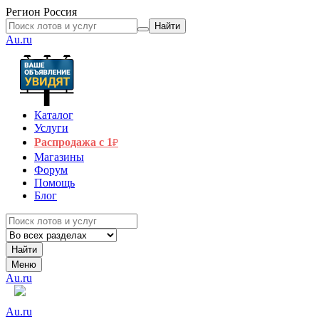
Регион
Россия
Найти
Au.ru
Каталог
Услуги
Распродажа с 1
₽
Магазины
Форум
Помощь
Блог
Найти
Меню
Au.ru
Au.ru