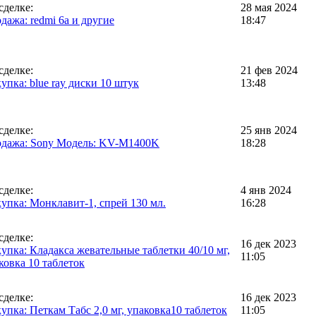
сделке:
28 мая 2024
дажа: redmi 6a и другие
18:47
сделке:
21 фев 2024
упка: blue ray диски 10 штук
13:48
сделке:
25 янв 2024
дажа: Sony Модель: KV-M1400K
18:28
сделке:
4 янв 2024
упка: Монклавит-1, спрей 130 мл.
16:28
сделке:
16 дек 2023
упка: Кладакса жевательные таблетки 40/10 мг,
11:05
ковка 10 таблеток
сделке:
16 дек 2023
упка: Петкам Табс 2,0 мг, упаковка10 таблеток
11:05