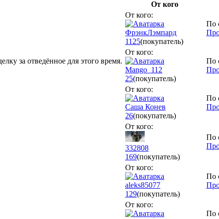
От кого
От кого:
По 
ФрэнкЛэмпард
Про
1125
(покупатель)
От кого:
елку за отведённое для этого время.
По 
Mango_112
Про
25
(покупатель)
От кого:
По 
Саша Конев
Про
26
(покупатель)
От кого:
По 
Про
332808
169
(покупатель)
От кого:
По 
aleks85077
Про
129
(покупатель)
От кого:
По 