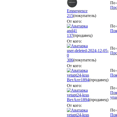
По 
Про
Emnergence
215
(покупатель)
От кого:
По 
and41
Пок
137
(продавец)
От кого:
По 
user-deleted-2024-12-05-
Про
0
306
(покупатель)
От кого:
По 
vetapt24-kras
Пок
ВетАпт
1894
(продавец)
От кого:
По 
Пок
vetapt24-kras
упа
ВетАпт
1894
(продавец)
От кого:
По 
vetapt24-kras
Пок