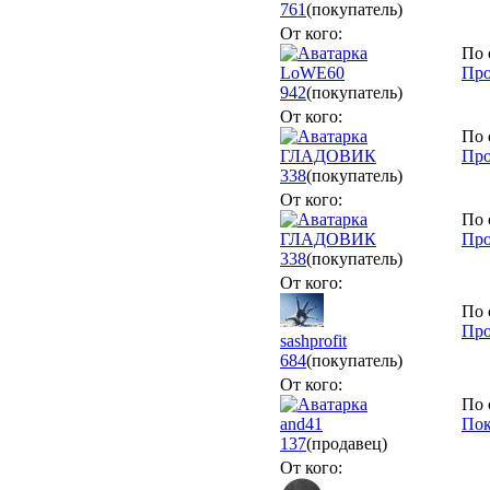
761
(покупатель)
От кого:
По 
LoWE60
Про
942
(покупатель)
От кого:
По 
ГЛАДОВИК
Про
338
(покупатель)
От кого:
По 
ГЛАДОВИК
Про
338
(покупатель)
От кого:
По 
Про
sashprofit
684
(покупатель)
От кого:
По 
and41
По
137
(продавец)
От кого: