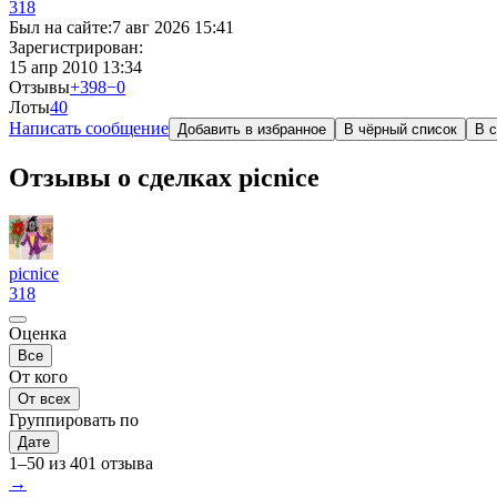
318
Был на сайте:
7 авг 2026 15:41
Зарегистрирован:
15 апр 2010 13:34
Отзывы
+398
−0
Лоты
4
0
Написать сообщение
Добавить в избранное
В чёрный список
В с
Отзывы о сделках picnicе
picnicе
318
Оценка
Все
От кого
От всех
Группировать по
Дате
1–50 из 401 отзыва
→