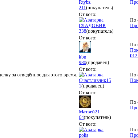
Rtybz
Про
211
(покупатель)
От кого:
По 
ГЛАДОВИК
Про
338
(покупатель)
От кого:
По 
Пок
012
kbn
980
(продавец)
От кого:
елку за отведённое для этого время.
По 
Счастливчик15
Пок
1
(продавец)
От кого:
По 
Про
Матвей21
64
(покупатель)
От кого:
По 
polis
Про