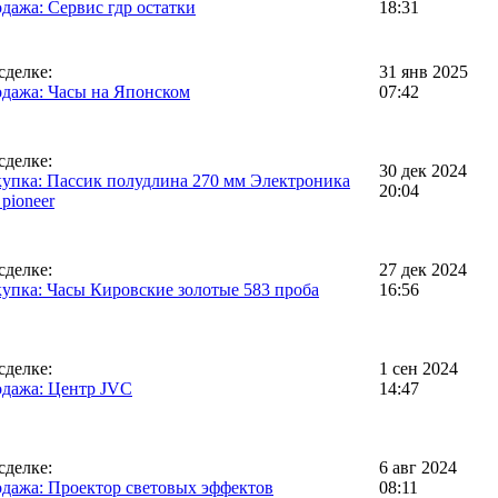
дажа: Сервис гдр остатки
18:31
сделке:
31 янв 2025
дажа: Часы на Японском
07:42
сделке:
30 дек 2024
упка: Пассик полудлина 270 мм Электроника
20:04
 pioneer
сделке:
27 дек 2024
упка: Часы Кировские золотые 583 проба
16:56
сделке:
1 сен 2024
дажа: Центр JVC
14:47
сделке:
6 авг 2024
дажа: Проектор световых эффектов
08:11