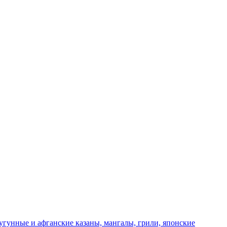
чугунные и афганские казаны, мангалы, грили, японские