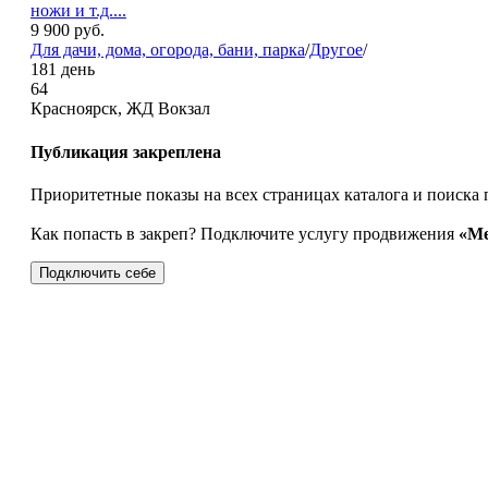
ножи и т.д....
9 900
руб.
Для дачи, дома, огорода, бани, парка
/
Другое
/
181 день
64
Красноярск, ЖД Вокзал
Публикация закреплена
Приоритетные показы на всех страницах каталога и поиска 
Как попасть в закреп? Подключите услугу продвижения
«Ме
Подключить себе