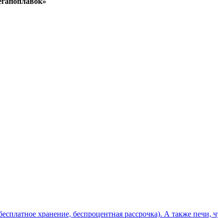
гапоплавок»
бесплатное хранение, беспроцентная рассрочка). А также печи, 