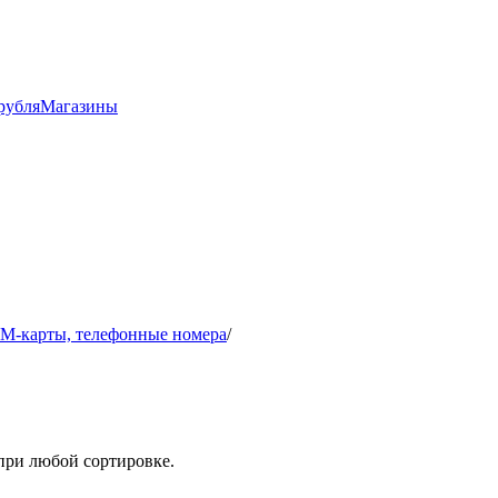
рубля
Магазины
IM-карты, телефонные номера
/
при любой сортировке.