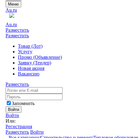
Меню
Au.ru
Au.ru
Разместить
Разместить
Товар (Лот)
Услугу
Промо (Объявление)
Заявку (Тендер)
Новая акция
Вакансию
Разместить
Запомнить
Войти
Войти
Или:
Регистрация
Разместить
Войти
Все категории
/
Строительство и ремонт
/
Тепловое оборудован