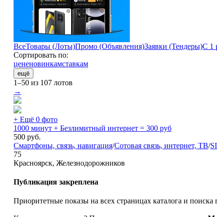
Все
Товары (Лоты)
Промо (Объявления)
Заявки (Тендеры)
С 1 
Сортировать по:
цене
новинкам
ставкам
ещё
1–50 из 107 лотов
→
+ Ещё 0 фото
1000 минут + Безлимитный интернет = 300 руб
500
руб.
Смартфоны, связь, навигация
/
Сотовая связь, интернет, ТВ
/
S
75
Красноярск, Железнодорожников
Публикация закреплена
Приоритетные показы на всех страницах каталога и поиска 