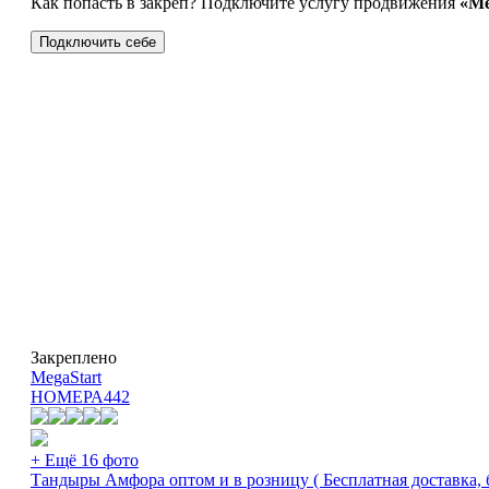
Как попасть в закреп? Подключите услугу продвижения
«Ме
Подключить себе
Закреплено
MegaStart
НОМЕРА
442
+ Ещё 16 фото
Тандыры Амфора оптом и в розницу ( Бесплатная доставка, 