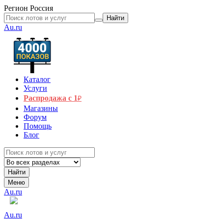
Регион
Россия
Найти
Au.ru
Каталог
Услуги
Распродажа с 1
₽
Магазины
Форум
Помощь
Блог
Найти
Меню
Au.ru
Au.ru