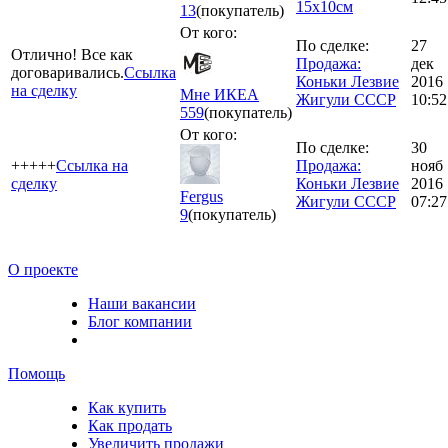
15х10см
13
(покупатель)
От кого:
По сделке:
27
Отлично! Все как
Продажа:
дек
договаривались.
Ссылка
Коньки Лезвие
2016
на сделку
Мне ИКЕА
Жигули СССР
10:52
559
(покупатель)
От кого:
По сделке:
30
+++++
Ссылка на
Продажа:
нояб
сделку
Коньки Лезвие
2016
Fergus
Жигули СССР
07:27
9
(покупатель)
О проекте
Наши вакансии
Блог компании
Помощь
Как купить
Как продать
Увеличить продажи