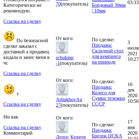
03:33
70
(покупатель)
Категорически не
Бордовый 30мм
рекомендую.
/ 10мм
Ссылка на сделку
От кого:
По сделке:
По безопасной
3
Продажа:
сделке заказал с
июля
Складной стол
доставкой а продавец
2021
для кемпинга
кидала и занес меня в
schukinp
10:27
на природе
чс
-1
(покупатель)
Ссылка на сделку
От кого:
По сделке:
16
Продажа:
дек
Колесо для
з
2020
Сумки тележки
ArtiukhovAu
10:56
СССР
Ссылка на сделку
27
(покупатель)
Ни как
От кого:
17
По сделке:
Ссылка на сделку
янв
Продажа:
Комментарий
2020
Брелок ЦСКА
Денис Киреев
11:21