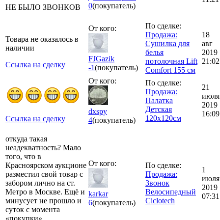
0
(покупатель)
НЕ БЫЛО ЗВОНКОВ
По сделке:
От кого:
Продажа:
18
Товара не оказалось в
Сушилка для
авг
наличии
белья
2019
FJGazik
потолочная Lift
21:02
Ссылка на сделку
-1
(покупатель)
Comfort 155 см
От кого:
По сделке:
21
Продажа:
июля
Палатка
2019
Детская
dxspy
16:09
120х120см
Ссылка на сделку
4
(покупатель)
откуда такая
неадекватность? Мало
того, что в
От кого:
Красноярском аукционе
По сделке:
1
разместил свой товар с
Продажа:
июля
забором лично на ст.
Звонок
2019
Метро в Москве. Ещё и
Велосипедный
karkar
07:31
минусует не прошло и
Ciclotech
6
(покупатель)
суток с момента
«покупки»