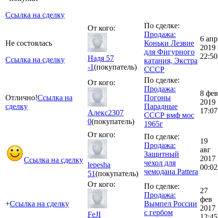
Ссылка на сделку
По сделке:
От кого:
Продажа:
6 апр
Не состоялась
Коньки Лезвие
2019
для Фигурного
22:50
Надя 57
Ссылка на сделку
катания, Экстра
-1
(покупатель)
СССР
По сделке:
От кого:
Продажа:
8 фев
Отлично!
Ссылка на
Погоны
2019
сделку
Парадные
17:07
Алекс2307
СССР вмф мос
0
(покупатель)
1965г
От кого:
По сделке:
19
Продажа:
авг
Защитный
2017
Ссылка на сделку
чехол для
lepesha
00:02
чемодана Pattera
51
(покупатель)
От кого:
По сделке:
27
Продажа:
фев
+
Ссылка на сделку
Вымпел России
2017
с гербом
FeJI
12:45