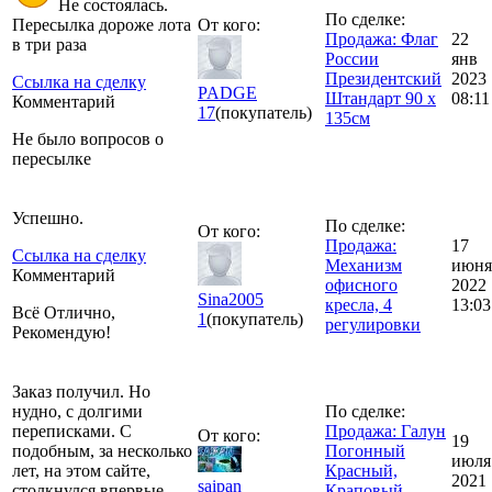
Не состоялась.
По сделке:
Пересылка дороже лота
От кого:
Продажа: Флаг
22
в три раза
России
янв
Президентский
2023
Ссылка на сделку
PADGE
Штандарт 90 х
08:11
Комментарий
17
(покупатель)
135см
Не было вопросов о
пересылке
Успешно.
По сделке:
От кого:
Продажа:
17
Ссылка на сделку
Механизм
июня
Комментарий
офисного
2022
Sina2005
кресла, 4
13:03
Всё Отлично,
1
(покупатель)
регулировки
Рекомендую!
Заказ получил. Но
нудно, с долгими
По сделке:
переписками. С
Продажа: Галун
От кого:
19
подобным, за несколько
Погонный
июля
лет, на этом сайте,
Красный,
2021
saipan
столкнулся впервые...
Краповый,