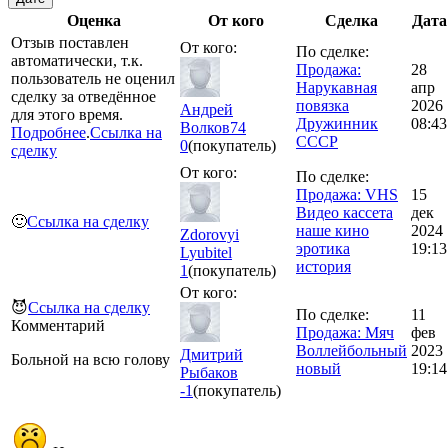
Оценка
От кого
Сделка
Дата
Отзыв поставлен
От кого:
По сделке:
автоматически, т.к.
Продажа:
28
пользователь не оценил
Нарукавная
апр
сделку за отведённое
повязка
2026
Андрей
для этого время.
Дружинник
08:43
Волков74
Подробнее
.
Ссылка на
СССР
0
(покупатель)
сделку
От кого:
По сделке:
Продажа: VHS
15
Видео кассета
дек
🙂
Ссылка на сделку
наше кино
2024
Zdorovyi
эротика
19:13
Lyubitel
история
1
(покупатель)
От кого:
😈
Ссылка на сделку
По сделке:
11
Комментарий
Продажа: Мяч
фев
Воллейбольный
2023
Дмитрий
Больной на всю голову
новый
19:14
Рыбаков
-1
(покупатель)