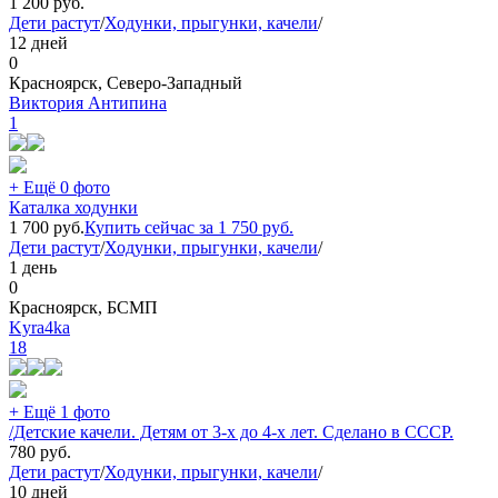
1 200
руб.
Дети растут
/
Ходунки, прыгунки, качели
/
12 дней
0
Красноярск, Северо-Западный
Виктория Антипина
1
+ Ещё 0 фото
Каталка ходунки
1 700
руб.
Купить сейчас за
1 750
руб.
Дети растут
/
Ходунки, прыгунки, качели
/
1 день
0
Красноярск, БСМП
Kyra4ka
18
+ Ещё 1 фото
/Детские качели. Детям от 3-х до 4-х лет. Сделано в СССР.
780
руб.
Дети растут
/
Ходунки, прыгунки, качели
/
10 дней