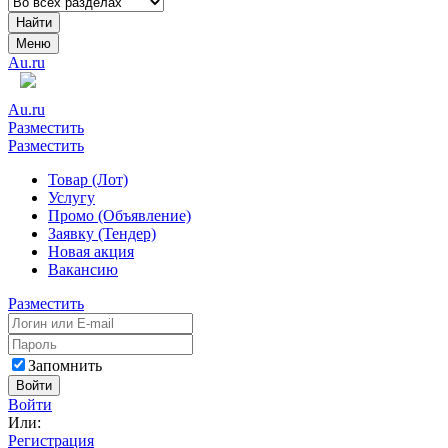
Найти
Меню
Au.ru
Au.ru
Разместить
Разместить
Товар (Лот)
Услугу
Промо (Объявление)
Заявку (Тендер)
Новая акция
Вакансию
Разместить
Запомнить
Войти
Войти
Или:
Регистрация