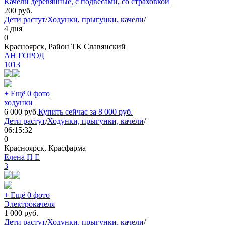
Качели деревянные, с подвесами, со страховкой
200
руб.
Дети растут
/
Ходунки, прыгунки, качели
/
4 дня
0
Красноярск, Район ТК Славянский
АН ГОРОД
1013
+ Ещё 0 фото
ходунки
6 000
руб.
Купить сейчас за
8 000
руб.
Дети растут
/
Ходунки, прыгунки, качели
/
06:15:32
0
Красноярск, Красфарма
Елена П Е
3
+ Ещё 0 фото
Электрокачеля
1 000
руб.
Дети растут
/
Ходунки, прыгунки, качели
/