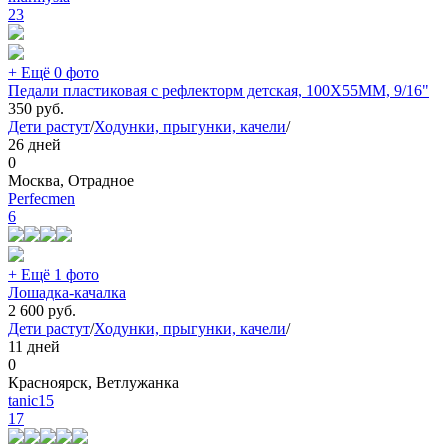
23
+ Ещё 0 фото
Педали пластиковая с рефлекторм детская, 100X55MM, 9/16"
350
руб.
Дети растут
/
Ходунки, прыгунки, качели
/
26 дней
0
Москва, Отрадное
Perfecmen
6
+ Ещё 1 фото
Лошадка-качалка
2 600
руб.
Дети растут
/
Ходунки, прыгунки, качели
/
11 дней
0
Красноярск, Ветлужанка
tanic15
17