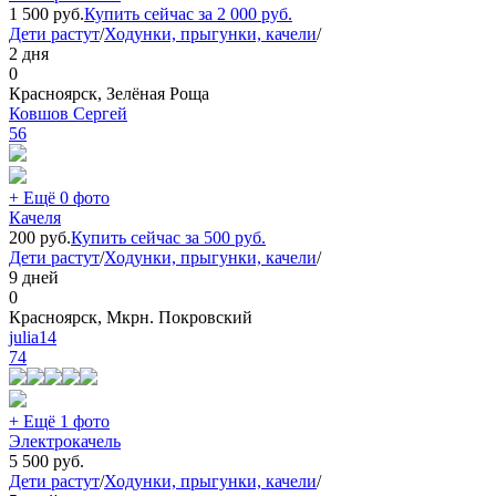
1 500
руб.
Купить сейчас за
2 000
руб.
Дети растут
/
Ходунки, прыгунки, качели
/
2 дня
0
Красноярск, Зелёная Роща
Ковшов Сергей
56
+ Ещё 0 фото
Качеля
200
руб.
Купить сейчас за
500
руб.
Дети растут
/
Ходунки, прыгунки, качели
/
9 дней
0
Красноярск, Мкрн. Покровский
julia14
74
+ Ещё 1 фото
Электрокачель
5 500
руб.
Дети растут
/
Ходунки, прыгунки, качели
/