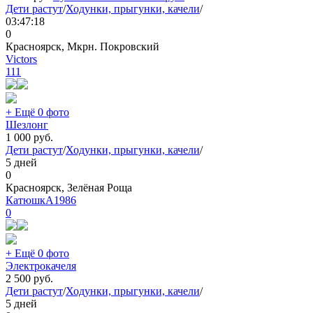
Дети растут
/
Ходунки, прыгунки, качели
/
03:47:18
0
Красноярск, Мкрн. Покровский
Victors
111
+ Ещё 0 фото
Шезлонг
1 000
руб.
Дети растут
/
Ходунки, прыгунки, качели
/
5 дней
0
Красноярск, Зелёная Роща
КатюшкА1986
0
+ Ещё 0 фото
Электрокачеля
2 500
руб.
Дети растут
/
Ходунки, прыгунки, качели
/
5 дней