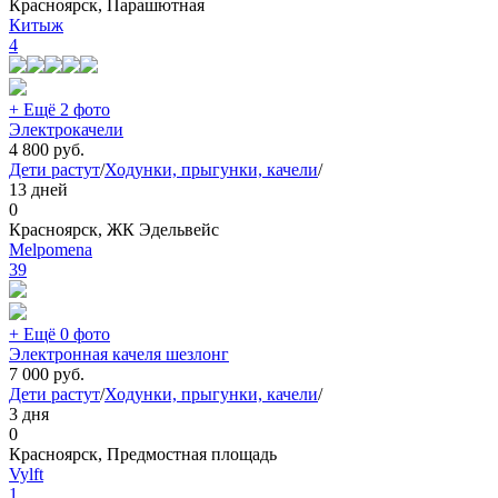
Красноярск, Парашютная
Китыж
4
+ Ещё 2 фото
Электрокачели
4 800
руб.
Дети растут
/
Ходунки, прыгунки, качели
/
13 дней
0
Красноярск, ЖК Эдельвейс
Melpomena
39
+ Ещё 0 фото
Электронная качеля шезлонг
7 000
руб.
Дети растут
/
Ходунки, прыгунки, качели
/
3 дня
0
Красноярск, Предмостная площадь
Vylft
1