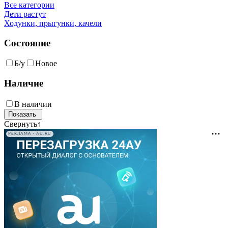
Все категории
Дети растут
Ходунки, прыгунки, качели
Состояние
Б/у
Новое
Наличие
В наличии
Свернуть
↑
РЕКЛАМА • AU.RU