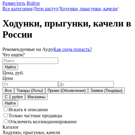
Разместить
Войти
Все категории
/
Дети растут
/
Ходунки, прыгунки, качели
/
Ходунки, прыгунки, качели в
России
Рекомендуемые на Ау.ру
Как сюда попасть?
Что ищем?
Найти
Цена, руб.
Цена
Все
Товары (Лоты)
Промо (Объявления)
Заявки (Тендеры)
С 1 рубля
Магазины
Искать в описании
Только частные продавцы
Отключить коллекционирование
Каталог
Ходунки, прыгунки, качели