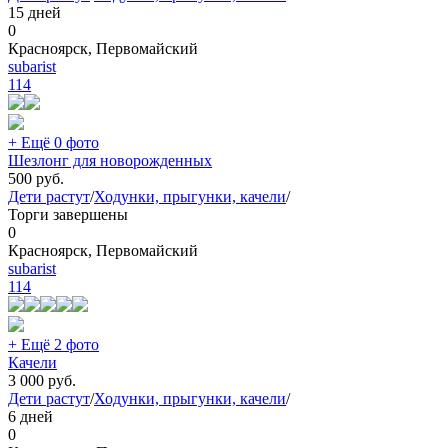
15 дней
0
Красноярск, Первомайский
subarist
114
+ Ещё 0 фото
Шезлонг для новорожденных
500
руб.
Дети растут
/
Ходунки, прыгунки, качели
/
Торги завершены
0
Красноярск, Первомайский
subarist
114
+ Ещё 2 фото
Качели
3 000
руб.
Дети растут
/
Ходунки, прыгунки, качели
/
6 дней
0