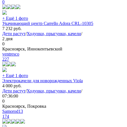
0
+ Ещё 1 фото
Укачивающий центр Carrello Adora CRL-10305
7 232
руб.
Дети растут
/
Ходунки, прыгунки, качели
/
2 дня
0
Красноярск, Иннокентьевский
ventresco
227
+ Ещё 1 фото
Электрокачели для новорожденных Viola
4 000
руб.
Дети растут
/
Ходунки, прыгунки, качели
/
07:36:00
0
Красноярск, Покровка
Samorod13
174