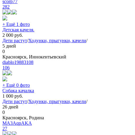
scorp77
282
+ Ещё 1 фото
Детская качеля.
2 000
руб.
Дети растут
/
Ходунки, прыгунки, качели
/
5 дней
0
Красноярск, Иннокентьевский
diablo19883108
106
+ Ещё 0 фото
Собака качалка
1 000
руб.
Дети растут
/
Ходунки, прыгунки, качели
/
26 дней
0
Красноярск, Родина
MA3AqpAKA
27