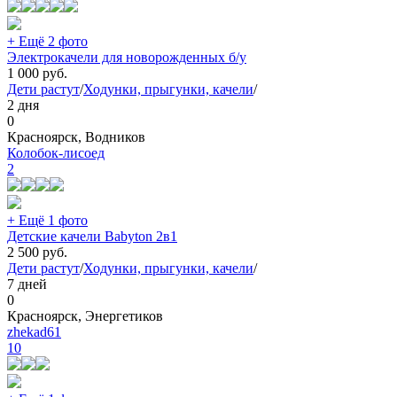
+ Ещё 2 фото
Электрокачели для новорожденных б/у
1 000
руб.
Дети растут
/
Ходунки, прыгунки, качели
/
2 дня
0
Красноярск, Водников
Колобок-лисоед
2
+ Ещё 1 фото
Детские качели Babyton 2в1
2 500
руб.
Дети растут
/
Ходунки, прыгунки, качели
/
7 дней
0
Красноярск, Энергетиков
zhekad61
10