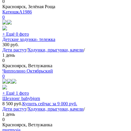
0
Красноярск, Зелёная Роща
КатюшкА1986
0
+ Ещё 0 фото
Детские ходунки- тележка
300
руб.
Дети растут
/
Ходунки, прыгунки, качели
/
1 день
0
Красноярск, Ветлужанка
Чипполино Октябрьский
0
+ Ещё 1 фото
Шезлонг babybjorn
8 500
руб.
Купить сейчас за
9 000
руб.
Дети растут
/
Ходунки, прыгунки, качели
/
1 день
0
Красноярск, Ветлужанка
murmysia