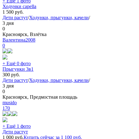
+ Ещё 1 фото
Ходунки capella
1 500
руб.
Дети растут
/
Ходунки, прыгунки, качели
/
3 дня
0
Красноярск, Взлётка
Валентина2008
0
+ Ещё 0 фото
Прыгунки 3в1
300
руб.
Дети растут
/
Ходунки, прыгунки, качели
/
3 дня
0
Красноярск, Предмостная площадь
musido
170
+ Ещё 1 фото
Дети растут
1 000
руб.
Купить сейчас за
1 100
руб.