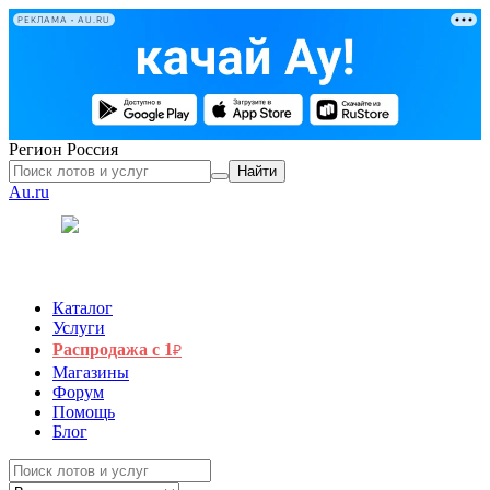
РЕКЛАМА • AU.RU
Регион
Россия
Найти
Au.ru
Каталог
Услуги
Распродажа с 1
₽
Магазины
Форум
Помощь
Блог