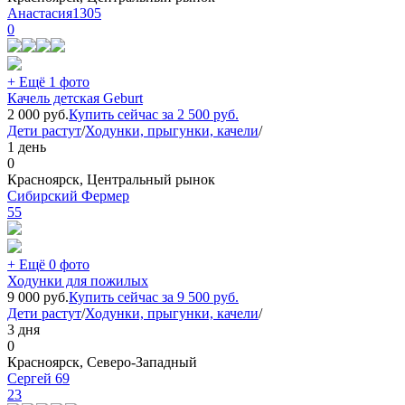
Анастасия1305
0
+ Ещё 1 фото
Качель детская Geburt
2 000
руб.
Купить сейчас за
2 500
руб.
Дети растут
/
Ходунки, прыгунки, качели
/
1 день
0
Красноярск, Центральный рынок
Сибирский Фермер
55
+ Ещё 0 фото
Ходунки для пожилых
9 000
руб.
Купить сейчас за
9 500
руб.
Дети растут
/
Ходунки, прыгунки, качели
/
3 дня
0
Красноярск, Северо-Западный
Сергей 69
23