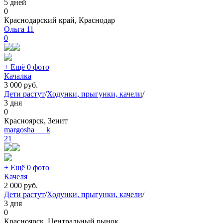
5 дней
0
Краснодарский край, Краснодар
Ольга 11
0
+ Ещё 0 фото
Качалка
3 000
руб.
Дети растут
/
Ходунки, прыгунки, качели
/
3 дня
0
Красноярск, Зенит
margosha___k
21
+ Ещё 0 фото
Качеля
2 000
руб.
Дети растут
/
Ходунки, прыгунки, качели
/
3 дня
0
Красноярск, Центральный рынок