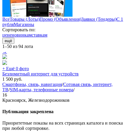
Все
Товары (Лоты)
Промо (Объявления)
Заявки (Тендеры)
С 1
рубля
Магазины
Сортировать по:
цене
новинкам
ставкам
ещё
1–50 из 94 лота
→
+ Ещё 0 фото
Безлимитный интернет для устройств
1 500
руб.
Смартфоны, связь, навигация
/
Сотовая связь, интернет,
ТВ
/
SIM-карты, телефонные номера
/
16
Красноярск, Железнодорожников
Публикация закреплена
Приоритетные показы на всех страницах каталога и поиска
при любой сортировке.