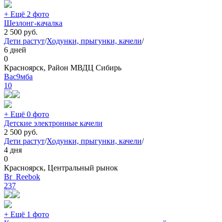
+ Ещё 2 фото
Шезлонг-качалка
2 500
руб.
Дети растут
/
Ходунки, прыгунки, качели
/
6 дней
0
Красноярск, Район МВДЦ Сибирь
Вас9мба
10
+ Ещё 0 фото
Детские электронные качели
2 500
руб.
Дети растут
/
Ходунки, прыгунки, качели
/
4 дня
0
Красноярск, Центральный рынок
Br_Reebok
237
+ Ещё 1 фото