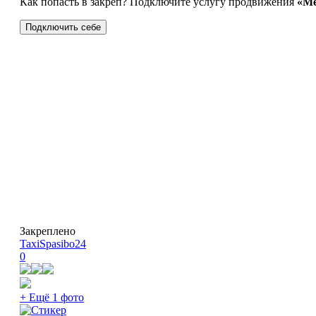
Как попасть в закреп? Подключите услугу продвижения
«Ме
Подключить себе
Закреплено
TaxiSpasibo24
0
+ Ещё 1 фото