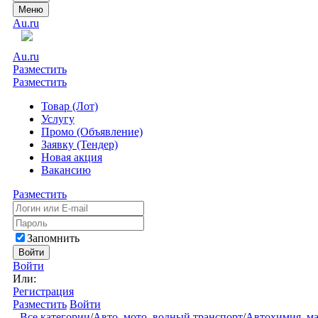
Меню
Au.ru
Au.ru
Разместить
Разместить
Товар (Лот)
Услугу
Промо (Объявление)
Заявку (Тендер)
Новая акция
Вакансию
Разместить
Запомнить
Войти
Войти
Или:
Регистрация
Разместить
Войти
Все категории
/
Авто, мото, водный транспорт
/
Автохимия, ма