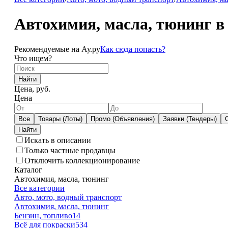
Автохимия, масла, тюнинг в
Рекомендуемые на Ау.ру
Как сюда попасть?
Что ищем?
Найти
Цена, руб.
Цена
Все
Товары (Лоты)
Промо (Объявления)
Заявки (Тендеры)
Искать в описании
Только частные продавцы
Отключить коллекционирование
Каталог
Автохимия, масла, тюнинг
Все категории
Авто, мото, водный транспорт
Автохимия, масла, тюнинг
Бензин, топливо
14
Всё для покраски
534