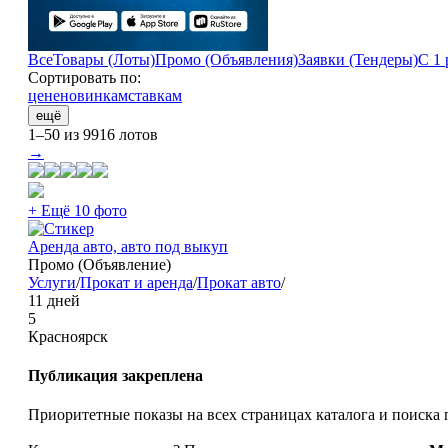
Все
Товары (Лоты)
Промо (Объявления)
Заявки (Тендеры)
С 1 
Сортировать по:
цене
новинкам
ставкам
ещё
1–50 из 9916 лотов
→
+ Ещё 10 фото
Аренда авто, авто под выкуп
Промо (Объявление)
Услуги
/
Прокат и аренда
/
Прокат авто
/
11 дней
5
Красноярск
Публикация закреплена
Приоритетные показы на всех страницах каталога и поиска 