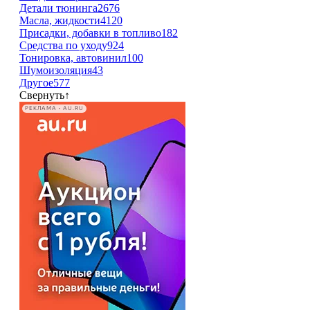
Детали тюнинга
2676
Масла, жидкости
4120
Присадки, добавки в топливо
182
Средства по уходу
924
Тонировка, автовинил
100
Шумоизоляция
43
Другое
577
Свернуть
↑
РЕКЛАМА • AU.RU