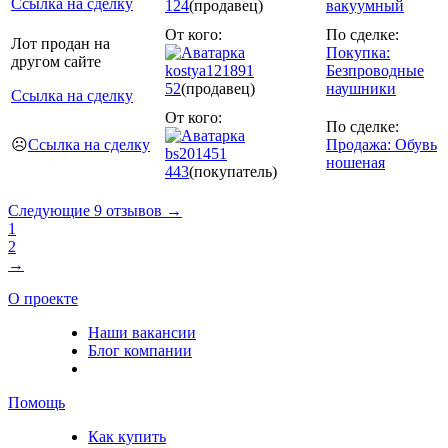
Ссылка на сделку
124
(продавец)
вакуумный
От кого:
По сделке:
Лот продан на
Покупка:
другом сайте
kostya121891
Безпроводные
52
(продавец)
наушники
Ссылка на сделку
От кого:
По сделке:
☹️
Ссылка на сделку
Продажа: Обувь
bs201451
ношеная
443
(покупатель)
Следующие 9 отзывов →
1
2
→
О проекте
Наши вакансии
Блог компании
Помощь
Как купить