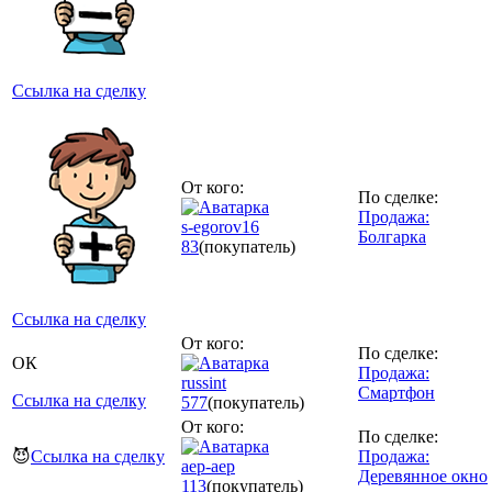
Ссылка на сделку
От кого:
По сделке:
Продажа:
s-egorov16
Болгарка
83
(покупатель)
Ссылка на сделку
От кого:
По сделке:
ОК
Продажа:
russint
Смартфон
Ссылка на сделку
577
(покупатель)
От кого:
По сделке:
😈
Ссылка на сделку
Продажа:
aep-aep
Деревянное окно
113
(покупатель)