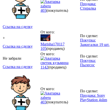
Продажа:
zaberu
Стиралка
403
(покупатель)
Ссылка на сделку
От кого:
По сделке:
+
Покупка:
Marisha170117
Зажигалки 19 шт.
Ссылка на сделку
105
(продавец)
От кого:
По сделке:
Не забрали
Покупка:
светик кузьмина
Пылесос
Ссылка на сделку
1142
(продавец)
От кого:
По сделке:
Продажа: Sony
zaberu
PlayStation 4slim
403
(покупатель)