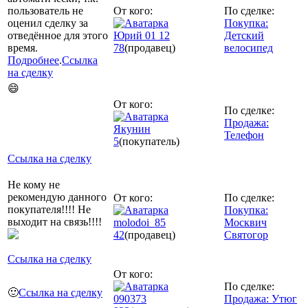
пользователь не
От кого:
По сделке:
оценил сделку за
Покупка:
отведённое для этого
Юрий 01 12
Детский
время.
78
(продавец)
велосипед
Подробнее
.
Ссылка
на сделку
😄
От кого:
По сделке:
Продажа:
Якунин
Телефон
5
(покупатель)
Ссылка на сделку
Не кому не
рекомендую данного
От кого:
По сделке:
покупателя!!!! Не
Покупка:
выходит на связь!!!!
molodoi_85
Москвич
42
(продавец)
Святогор
Ссылка на сделку
От кого:
По сделке:
🙂
Ссылка на сделку
090373
Продажа: Утюг