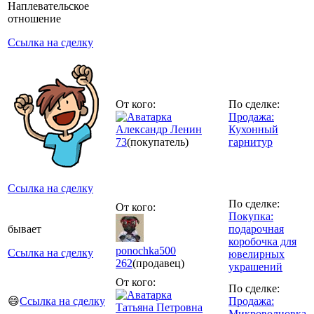
Наплевательское
отношение
Ссылка на сделку
От кого:
По сделке:
Продажа:
Александр Ленин
Кухонный
73
(покупатель)
гарнитур
Ссылка на сделку
По сделке:
От кого:
Покупка:
бывает
подарочная
коробочка для
ponochka500
Ссылка на сделку
ювелирных
262
(продавец)
украшений
От кого:
По сделке:
😄
Ссылка на сделку
Продажа:
Татьяна Петровна
Микроволновка