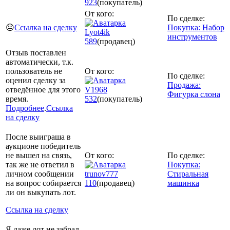
923
(покупатель)
От кого:
По сделке:
😐
Ссылка на сделку
Покупка: Набор
Lyot4ik
инструментов
589
(продавец)
Отзыв поставлен
автоматически, т.к.
пользователь не
От кого:
По сделке:
оценил сделку за
Продажа:
отведённое для этого
V1968
Фигурка слона
время.
532
(покупатель)
Подробнее
.
Ссылка
на сделку
После выиграша в
аукционе победитель
не вышел на связь,
От кого:
По сделке:
так же не ответил в
Покупка:
личном сообщении
trunov777
Стиральная
на вопрос собирается
110
(продавец)
машинка
ли он выкупать лот.
Ссылка на сделку
Я даже лот не забрал