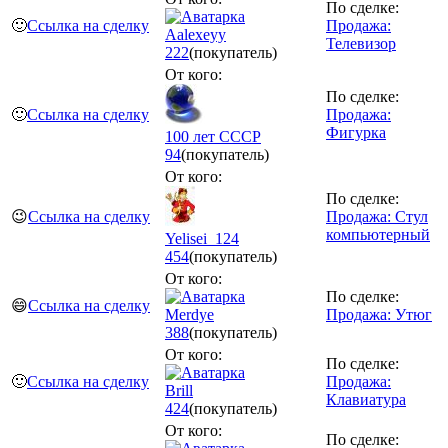
По сделке:
🙂
Ссылка на сделку
Продажа:
Aalexeyy
Телевизор
222
(покупатель)
От кого:
По сделке:
🙂
Ссылка на сделку
Продажа:
Фигурка
100 лет СССР
94
(покупатель)
От кого:
По сделке:
😉
Ссылка на сделку
Продажа: Стул
компьютерный
Yelisei_124
454
(покупатель)
От кого:
По сделке:
😄
Ссылка на сделку
Merdye
Продажа: Утюг
388
(покупатель)
От кого:
По сделке:
🙂
Ссылка на сделку
Продажа:
Brill
Клавиатура
424
(покупатель)
От кого:
По сделке: