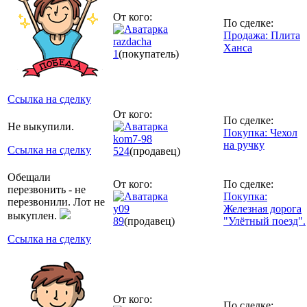
От кого:
По сделке:
Продажа: Плита
razdacha
Ханса
1
(покупатель)
Ссылка на сделку
От кого:
По сделке:
Не выкупили.
Покупка: Чехол
kom7-98
на ручку
Ссылка на сделку
524
(продавец)
Обещали
От кого:
По сделке:
перезвонить - не
Покупка:
перезвонили. Лот не
y09
Железная дорога
выкуплен.
89
(продавец)
"Улётный поезд".
Ссылка на сделку
От кого:
По сделке: