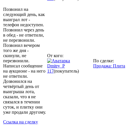
Позвонил на
следующий день, как
выиграл лот -
телефон недоступен.
Позвонил через день
в обед - не ответили,
не перезвонили.
Позвонил вечером
того же дня -
скинули, не
От кого:
перезвонили.
По сделке:
Написал сообщение
Dmitry_P
Продажа: Плита
на аукционе - на него
117
(покупатель)
не ответили.
Дозвонился на
четвёртый день от
выигрыша лота,
сказали, что я не
связался в течении
суток, и плитку они
уже продали другому.
Ссылка на сделку