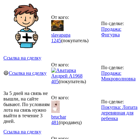
От кого:
По сделке:
Продажа:
Фигурка
slavapapa
1245
(покупатель)
Ссылка на сделку
От кого:
По сделке:
😄
Ссылка на сделку
Продажа:
Андрей А1968
Микроволновка
405
(покупатель)
За 5 дней на связь не
От кого:
вышли, на сайте
По сделке:
бывают. По условиям
Покупка: Лопата
лота на связь нужно
деревянная для
выйти в течение 3
bruchar
ребенка
дней.
481
(продавец)
Ссылка на сделку
От кого: