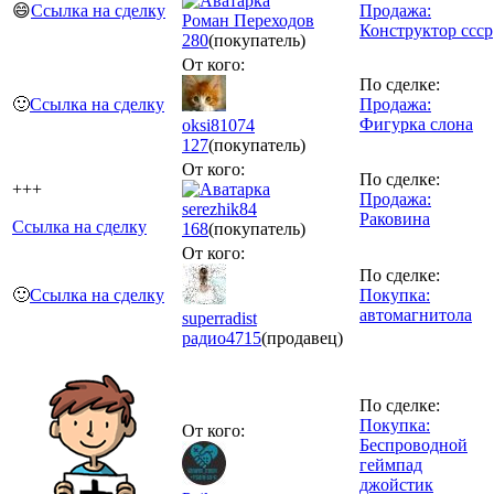
😄
Ссылка на сделку
Продажа:
Роман Переходов
Конструктор ссср
280
(покупатель)
От кого:
По сделке:
🙂
Ссылка на сделку
Продажа:
Фигурка слона
oksi81074
127
(покупатель)
От кого:
По сделке:
+++
Продажа:
serezhik84
Раковина
Ссылка на сделку
168
(покупатель)
От кого:
По сделке:
🙂
Ссылка на сделку
Покупка:
автомагнитола
superradist
радио
4715
(продавец)
По сделке:
Покупка:
От кого:
Беспроводной
геймпад
джойстик