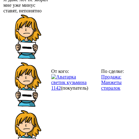
мне уже минус
ставят, непонятно
От кого:
По сделке:
Продажа:
светик кузьмина
Манжеты
1142
(покупатель)
стиралок