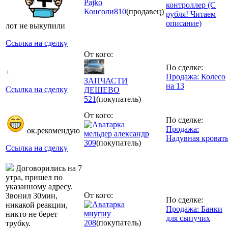
Pajko
контроллер (С
Консоли
810
(продавец)
рубля! Читаем
описание)
лот не выкупили
Ссылка на сделку
От кого:
По сделке:
+
Продажа: Колесо
ЗАПЧАСТИ
на 13
Ссылка на сделку
ДЕШЕВО
521
(покупатель)
От кого:
По сделке:
Продажа:
ок.рекомендую
мельдер александр
Надувная кроват
309
(покупатель)
Ссылка на сделку
Договорились на 7
утра, пришел по
указанному адресу.
От кого:
Звонил 30мин,
По сделке:
никакой реакции,
Продажа: Банки
миупиу
никто не берет
для сыпучих
208
(покупатель)
трубку.