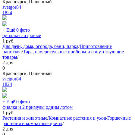
Красноярск, Пашенный
svetgor84
1824
+ Ещё 0 фото
бутылки литровые
1
руб.
Для дачи, дома, огорода, бани, парка
/
Приготовление
напитков
/
Тара, измерительные приборы и сопутствующие
товары
/
2 дня
0
Красноярск, Пашенный
svetgor84
1824
+ Ещё 0 фото
фиалка и 2 примулы одним лотом
1
руб.
Растения и животные
/
Комнатные растения и уход
/
Горшечные
растения и комнатные цветы
/
2 дня
0