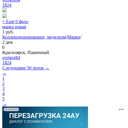
1824
+ Ещё 0 фото
марка новая
1
руб.
Коллекционирование, моделизм
/
Марки
/
2 дня
0
Красноярск, Пашенный
svetgor84
1824
Следующие 50 лотов →
←
1
2
3
4
5
→
РЕКЛАМА