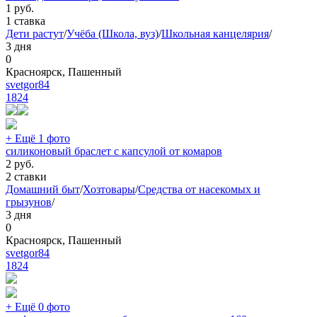
1
руб.
1 ставка
Дети растут
/
Учёба (Школа, вуз)
/
Школьная канцелярия
/
3 дня
0
Красноярск, Пашенный
svetgor84
1824
+ Ещё 1 фото
силиконовый браслет с капсулой от комаров
2
руб.
2 ставки
Домашний быт
/
Хозтовары
/
Средства от насекомых и
грызунов
/
3 дня
0
Красноярск, Пашенный
svetgor84
1824
+ Ещё 0 фото