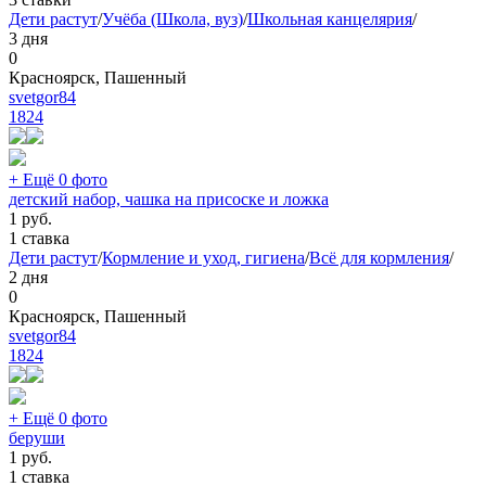
Дети растут
/
Учёба (Школа, вуз)
/
Школьная канцелярия
/
3 дня
0
Красноярск, Пашенный
svetgor84
1824
+ Ещё 0 фото
детский набор, чашка на присоске и ложка
1
руб.
1 ставка
Дети растут
/
Кормление и уход, гигиена
/
Всё для кормления
/
2 дня
0
Красноярск, Пашенный
svetgor84
1824
+ Ещё 0 фото
беруши
1
руб.
1 ставка