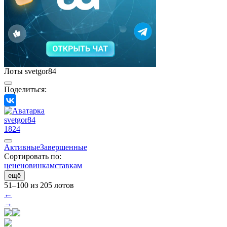
Лоты svetgor84
Поделиться:
svetgor84
1824
Активные
Завершенные
Сортировать по:
цене
новинкам
ставкам
ещё
51–100 из 205 лотов
←
→