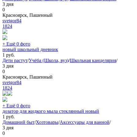
3 дня
0
Красноярск, Пашенный
svetgor84
1824
+ Ещё 0 фото
новый школьный дневник
1
руб.
Дети растут
/
Учёба (Школа, вуз)
/
Школьная канцелярия
/
3 дня
0
Красноярск, Пашенный
svetgor84
1824
+ Ещё 0 фото
дозатор для жидкого мыла стеклянный новый
1
руб.
Домашний быт
/
Хозтовары
/
Аксессуары для ванной
/
3 дня
0