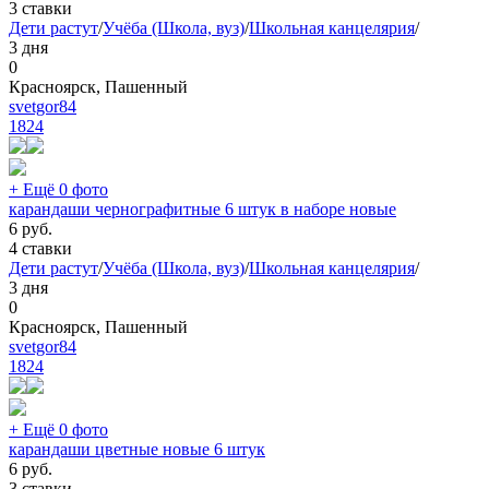
3 ставки
Дети растут
/
Учёба (Школа, вуз)
/
Школьная канцелярия
/
3 дня
0
Красноярск, Пашенный
svetgor84
1824
+ Ещё 0 фото
карандаши чернографитные 6 штук в наборе новые
6
руб.
4 ставки
Дети растут
/
Учёба (Школа, вуз)
/
Школьная канцелярия
/
3 дня
0
Красноярск, Пашенный
svetgor84
1824
+ Ещё 0 фото
карандаши цветные новые 6 штук
6
руб.
3 ставки