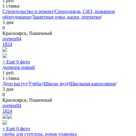
1
руб.
1 ставка
Строительство и ремонт
/
Спецодежда, СИЗ, пожарное
оборудование
/
Защитные очки, каски, перчатки
/
3 дня
0
Красноярск, Пашенный
svetgor84
1824
+ Ещё 0 фото
дневник новый
1
руб.
1 ставка
Дети растут
/
Учёба (Школа, вуз)
/
Школьная канцелярия
/
3 дня
0
Красноярск, Пашенный
svetgor84
1824
+ Ещё 0 фото
скобы для степлера, новая упаковка