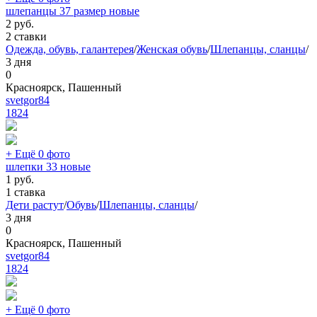
шлепанцы 37 размер новые
2
руб.
2 ставки
Одежда, обувь, галантерея
/
Женская обувь
/
Шлепанцы, сланцы
/
3 дня
0
Красноярск, Пашенный
svetgor84
1824
+ Ещё 0 фото
шлепки 33 новые
1
руб.
1 ставка
Дети растут
/
Обувь
/
Шлепанцы, сланцы
/
3 дня
0
Красноярск, Пашенный
svetgor84
1824
+ Ещё 0 фото