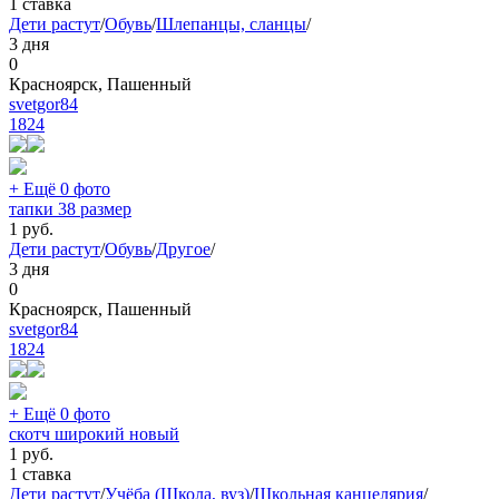
1 ставка
Дети растут
/
Обувь
/
Шлепанцы, сланцы
/
3 дня
0
Красноярск, Пашенный
svetgor84
1824
+ Ещё 0 фото
тапки 38 размер
1
руб.
Дети растут
/
Обувь
/
Другое
/
3 дня
0
Красноярск, Пашенный
svetgor84
1824
+ Ещё 0 фото
скотч широкий новый
1
руб.
1 ставка
Дети растут
/
Учёба (Школа, вуз)
/
Школьная канцелярия
/