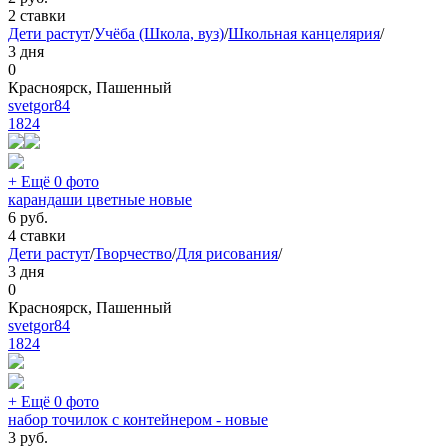
2 ставки
Дети растут
/
Учёба (Школа, вуз)
/
Школьная канцелярия
/
3 дня
0
Красноярск, Пашенный
svetgor84
1824
+ Ещё 0 фото
карандаши цветные новые
6
руб.
4 ставки
Дети растут
/
Творчество
/
Для рисования
/
3 дня
0
Красноярск, Пашенный
svetgor84
1824
+ Ещё 0 фото
набор точилок с контейнером - новые
3
руб.