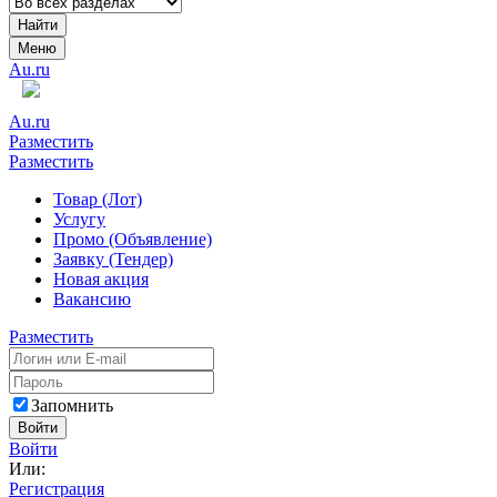
Найти
Меню
Au.ru
Au.ru
Разместить
Разместить
Товар (Лот)
Услугу
Промо (Объявление)
Заявку (Тендер)
Новая акция
Вакансию
Разместить
Запомнить
Войти
Войти
Или:
Регистрация