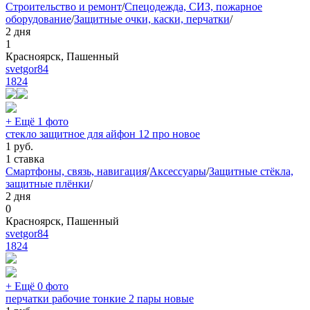
Строительство и ремонт
/
Спецодежда, СИЗ, пожарное
оборудование
/
Защитные очки, каски, перчатки
/
2 дня
1
Красноярск, Пашенный
svetgor84
1824
+ Ещё 1 фото
стекло защитное для айфон 12 про новое
1
руб.
1 ставка
Смартфоны, связь, навигация
/
Аксессуары
/
Защитные стёкла,
защитные плёнки
/
2 дня
0
Красноярск, Пашенный
svetgor84
1824
+ Ещё 0 фото
перчатки рабочие тонкие 2 пары новые