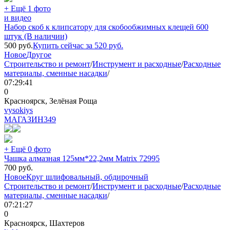
+ Ещё 1 фото
и видео
Набор скоб к клипсатору для скобообжимных клещей 600
штук (В наличии)
500
руб.
Купить сейчас за
520
руб.
Новое
Другое
Строительство и ремонт
/
Инструмент и расходные
/
Расходные
материалы, сменные насадки
/
07:29:41
0
Красноярск, Зелёная Роща
vysokiys
МАГАЗИН
349
+ Ещё 0 фото
Чашка алмазная 125мм*22,2мм Matrix 72995
700
руб.
Новое
Круг шлифовальный, обдирочный
Строительство и ремонт
/
Инструмент и расходные
/
Расходные
материалы, сменные насадки
/
07:21:27
0
Красноярск, Шахтеров