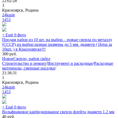
22:02:28
3
Красноярск, Родина
24kupit
1453
+ Ещё 0 фото
Продам набор из 10 шт. на выбор. - новые сверла по металлу
(СССР) на выбор разные размеры до 5 мм. диаметр ( Цена за
10шт. ) в Красноярске!!!
300
руб.
Новое
Сверло, набор свёрл
Строительство и ремонт
/
Инструмент и расходные
/
Расходные
материалы, сменные насадки
/
21:36:31
1
Красноярск, Родина
24kupit
1453
+ Ещё 0 фото
Вольфрамовое карбидированое сверло флейта диаметр 1.2 мм
40
руб.