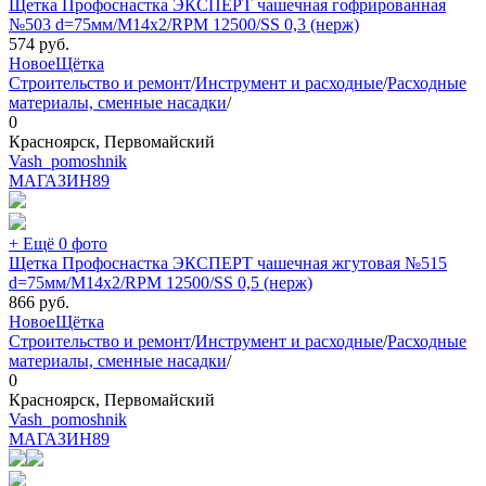
Щетка Профоснастка ЭКСПЕРТ чашечная гофрированная
№503 d=75мм/М14x2/RPM 12500/SS 0,3 (нерж)
574
руб.
Новое
Щётка
Строительство и ремонт
/
Инструмент и расходные
/
Расходные
материалы, сменные насадки
/
0
Красноярск, Первомайский
Vash_pomoshnik
МАГАЗИН
89
+ Ещё 0 фото
Щетка Профоснастка ЭКСПЕРТ чашечная жгутовая №515
d=75мм/М14x2/RPM 12500/SS 0,5 (нерж)
866
руб.
Новое
Щётка
Строительство и ремонт
/
Инструмент и расходные
/
Расходные
материалы, сменные насадки
/
0
Красноярск, Первомайский
Vash_pomoshnik
МАГАЗИН
89