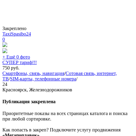
Закреплено
TaxiSpasibo24
0
+ Ещё 0 фото
СУПЕР тариф!!!
750
руб.
Смартфоны, связь, навигация
/
Сотовая связь, интернет,
ТВ
/
SIM-карты, телефонные номера
/
24
Красноярск, Железнодорожников
Публикация закреплена
Приоритетные показы на всех страницах каталога и поиска
при любой сортировке.
Как попасть в закреп? Подключите услугу продвижения
«Мегапоплавок»