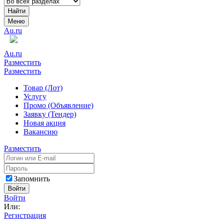
Найти
Меню
Au.ru
Au.ru
Разместить
Разместить
Товар (Лот)
Услугу
Промо (Объявление)
Заявку (Тендер)
Новая акция
Вакансию
Разместить
Запомнить
Войти
Войти
Или:
Регистрация