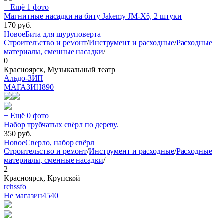
+ Ещё 1 фото
Магнитные насадки на биту Jakemy JM-X6, 2 штуки
170
руб.
Новое
Бита для шуруповерта
Строительство и ремонт
/
Инструмент и расходные
/
Расходные
материалы, сменные насадки
/
0
Красноярск, Музыкальный театр
Альдо-ЗИП
МАГАЗИН
890
+ Ещё 0 фото
Набор трубчатых свёрл по дереву.
350
руб.
Новое
Сверло, набор свёрл
Строительство и ремонт
/
Инструмент и расходные
/
Расходные
материалы, сменные насадки
/
2
Красноярск, Крупской
rchssfo
Не магазин
4540