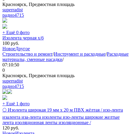
Красноярск, Предмостная площадь
superradist
радио
4715
+ Ещё 0 фото
Изолента черная х/б
100
руб.
Новое
Другое
Строительство и ремонт
/
Инструмент и расходные
/
Расходные
материалы, сменные насадки
/
07:10:50
0
Красноярск, Предмостная площадь
superradist
радио
4715
+ Ещё 1 фото
🌕 Изолента широкая 19 мм х 20 м ПВХ жёлтая / изо-лента
изалента иза-лента изоленты изо-ленты широкие желтые
лента изоляционная ленты изоляционные /
120
руб.
Новое
Изолента