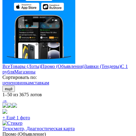
Все
Товары (Лоты)
Промо (Объявления)
Заявки (Тендеры)
С 1
рубля
Магазины
Сортировать по:
цене
новинкам
ставкам
ещё
1–50 из 3675 лотов
→
+ Ещё 1 фото
Техосмотр, Диагностическая карта
Промо (Объявление)