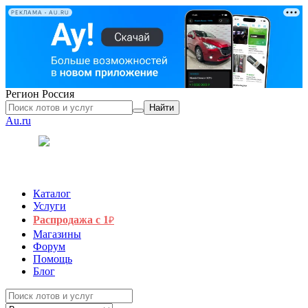
РЕКЛАМА • AU.RU
Регион
Россия
Найти
Au.ru
Каталог
Услуги
Распродажа с 1
₽
Магазины
Форум
Помощь
Блог