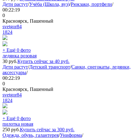
Дети растут
/
Учёба (Школа, вуз)
/
Рюкзаки, портфели
/
00:22:19
0
Красноярск, Пашенный
svetgor84
1824
+ Ещё 0 фото
ледянка розовая
30
руб.
Купить сейчас за
40
руб.
Дети растут
/
Детский транспорт
/
Санки, снегокаты, ледянки,
аксессуары
/
00:22:19
0
Красноярск, Пашенный
svetgor84
1824
+ Ещё 0 фото
пилотка новая
250
руб.
Купить сейчас за
300
руб.
Одежда, обувь, галантерея
/
Униформа
/