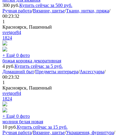
300
руб.
Купить сейчас за
500
руб.
Ручная работа
/
Вязание, шитье
/
Ткани, нитки, пряжа
/
00:23:32
1
Красноярск, Пашенный
svetgor84
1824
+ Ещё 0 фото
божья коровка декоративная
4
руб.
Купить сейчас за
5
руб.
Домашний быт
/
Предметы интерьера
/
Аксессуары
/
00:23:32
1
Красноярск, Пашенный
svetgor84
1824
+ Ещё 0 фото
молния белая новая
10
руб.
Купить сейчас за
15
руб.
Ручная работа
/
Вязание, шитье
/
Украшения, фурнитура
/