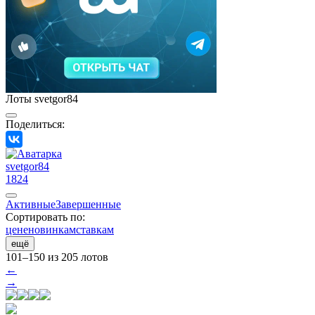
Лоты svetgor84
Поделиться:
svetgor84
1824
Активные
Завершенные
Сортировать по:
цене
новинкам
ставкам
ещё
101–150 из 205 лотов
←
→