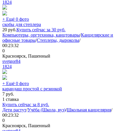
1824
+ Ещё 0 фото
скобы для степлера
20
руб.
Купить сейчас за
30
руб.
Компьютеры, оргтехника, канцтовары
/
Канцелярские и
офисные товары
/
Степлеры, дыроколы
/
00:23:32
0
Красноярск, Пашенный
svetgor84
1824
+ Ещё 0 фото
карандаш простой с резинкой
7
руб.
1 ставка
Купить сейчас за
8
руб.
Дети растут
/
Учёба (Школа, вуз)
/
Школьная канцелярия
/
00:23:32
0
Красноярск, Пашенный
svetgor84