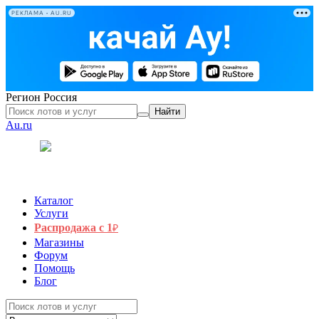
РЕКЛАМА • AU.RU
Регион
Россия
Найти
Au.ru
Каталог
Услуги
Распродажа с 1
₽
Магазины
Форум
Помощь
Блог