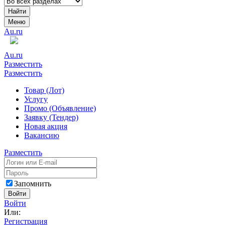
Найти
Меню
Au.ru
Au.ru
Разместить
Разместить
Товар (Лот)
Услугу
Промо (Объявление)
Заявку (Тендер)
Новая акция
Вакансию
Разместить
Запомнить
Войти
Войти
Или:
Регистрация