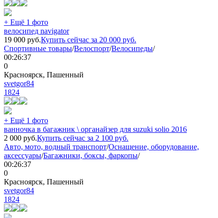
+ Ещё 1 фото
велосипед navigator
19 000
руб.
Купить сейчас за
20 000
руб.
Спортивные товары
/
Велоспорт
/
Велосипеды
/
00:26:37
0
Красноярск, Пашенный
svetgor84
1824
+ Ещё 1 фото
ванночка в багажник \ органайзер для suzuki solio 2016
2 000
руб.
Купить сейчас за
2 100
руб.
Авто, мото, водный транспорт
/
Оснащение, оборудование,
аксессуары
/
Багажники, боксы, фаркопы
/
00:26:37
0
Красноярск, Пашенный
svetgor84
1824