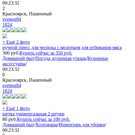
00:23:32
2
Красноярск, Пашенный
svetgor84
1824
+ Ещё 2 фото
ручной пресс для чеснока с молотком для отбивания мяса
300
руб.
Купить сейчас за
350
руб.
Домашний быт
/
Посуда, кухонная утварь
/
Кухонные
аксессуары
/
00:23:32
0
Красноярск, Пашенный
svetgor84
1824
+ Ещё 1 фото
щетка универсальная 2 штуки
80
руб.
Купить сейчас за
100
руб.
Домашний быт
/
Хозтовары
/
Инвентарь для уборки
/
00:23:32