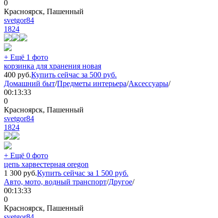
0
Красноярск, Пашенный
svetgor84
1824
+ Ещё 1 фото
корзинка для хранения новая
400
руб.
Купить сейчас за
500
руб.
Домашний быт
/
Предметы интерьера
/
Аксессуары
/
00:13:33
0
Красноярск, Пашенный
svetgor84
1824
+ Ещё 0 фото
цепь харвестерная oregon
1 300
руб.
Купить сейчас за
1 500
руб.
Авто, мото, водный транспорт
/
Другое
/
00:13:33
0
Красноярск, Пашенный
svetgor84