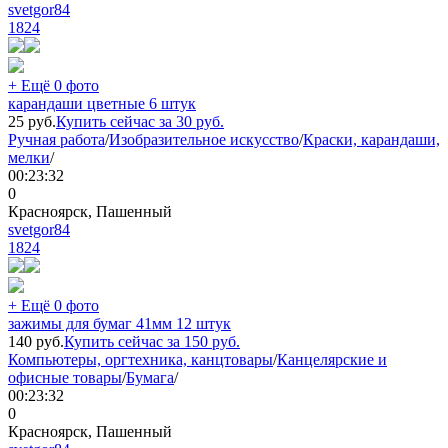
svetgor84
1824
+ Ещё 0 фото
карандаши цветные 6 штук
25
руб.
Купить сейчас за
30
руб.
Ручная работа
/
Изобразительное искусство
/
Краски, карандаши,
мелки
/
00:23:32
0
Красноярск, Пашенный
svetgor84
1824
+ Ещё 0 фото
зажимы для бумаг 41мм 12 штук
140
руб.
Купить сейчас за
150
руб.
Компьютеры, оргтехника, канцтовары
/
Канцелярские и
офисные товары
/
Бумага
/
00:23:32
0
Красноярск, Пашенный