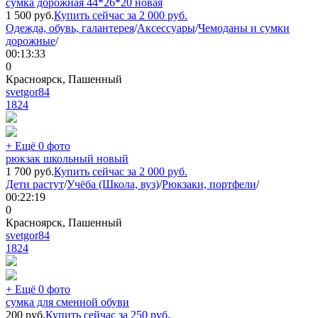
сумка дорожная 44*26*20 новая
1 500
руб.
Купить сейчас за
2 000
руб.
Одежда, обувь, галантерея
/
Аксессуары
/
Чемоданы и сумки
дорожные
/
00:13:33
0
Красноярск, Пашенный
svetgor84
1824
+ Ещё 0 фото
рюкзак школьный новый
1 700
руб.
Купить сейчас за
2 000
руб.
Дети растут
/
Учёба (Школа, вуз)
/
Рюкзаки, портфели
/
00:22:19
0
Красноярск, Пашенный
svetgor84
1824
+ Ещё 0 фото
сумка для сменной обуви
200
руб.
Купить сейчас за
250
руб.