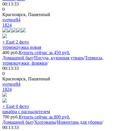
00:13:33
0
Красноярск, Пашенный
svetgor84
1824
+ Ещё 2 фото
термокружка новая
400
руб.
Купить сейчас за
450
руб.
Домашний быт
/
Посуда, кухонная утварь
/
Термосы,
термокружки, фляжки
/
00:13:33
0
Красноярск, Пашенный
svetgor84
1824
+ Ещё 0 фото
швабра с распылителем
700
руб.
Купить сейчас за
800
руб.
Домашний быт
/
Хозтовары
/
Инвентарь для уборки
/
00:13:33