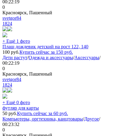
00:22:19
0
Красноярск, Пашенный
svetgor84
1824
+ Ещё 1 фото
Плащ дождевик детский на рост 122, 140
100
руб.
Купить сейчас за
150
руб.
Дети растут
/
Одежда и аксессуары
/
Аксессуары
/
00:22:19
0
Красноярск, Пашенный
svetgor84
1824
+ Ещё 0 фото
футляр для карты
50
руб.
Купить сейчас за
60
руб.
Компьютеры, оргтехника, канцтовары
/
Другое
/
00:23:32
0
Красноярск, Пашенный