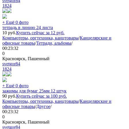
svetgor84
1824
+ Ещё 0 фото
тетрадь в линию 24 листа
10
руб.
Купить сейчас за
12
руб.
Компьютеры, оргтехника, канцтовары
/
Канцелярские и
офисные товары
/
Тетради, альбомы
/
00:23:32
0
Красноярск, Пашенный
svetgor84
1824
+ Ещё 0 фото
зажимы для бумаг 25мм 12 штук
90
руб.
Купить сейчас за
100
руб.
Компьютеры, оргтехника, канцтовары
/
Канцелярские и
офисные товары
/
Другое
/
00:23:32
0
Красноярск, Пашенный
svetgor84