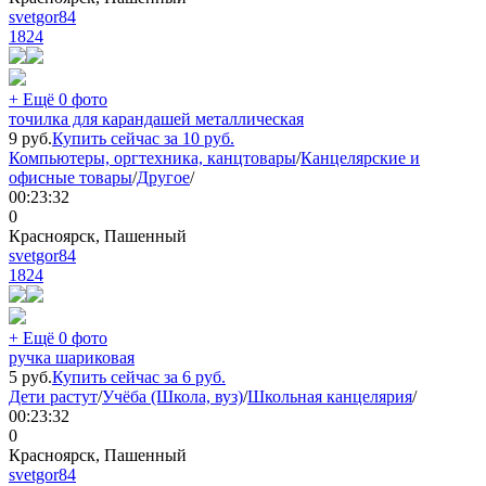
svetgor84
1824
+ Ещё 0 фото
точилка для карандашей металлическая
9
руб.
Купить сейчас за
10
руб.
Компьютеры, оргтехника, канцтовары
/
Канцелярские и
офисные товары
/
Другое
/
00:23:32
0
Красноярск, Пашенный
svetgor84
1824
+ Ещё 0 фото
ручка шариковая
5
руб.
Купить сейчас за
6
руб.
Дети растут
/
Учёба (Школа, вуз)
/
Школьная канцелярия
/
00:23:32
0
Красноярск, Пашенный
svetgor84