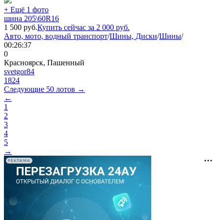
+ Ещё 1 фото
шина 205\60R16
1 500
руб.
Купить сейчас за
2 000
руб.
Авто, мото, водный транспорт
/
Шины, Диски
/
Шины
/
00:26:37
0
Красноярск, Пашенный
svetgor84
1824
Следующие 50 лотов →
←
1
2
3
4
5
→
РЕКЛАМА