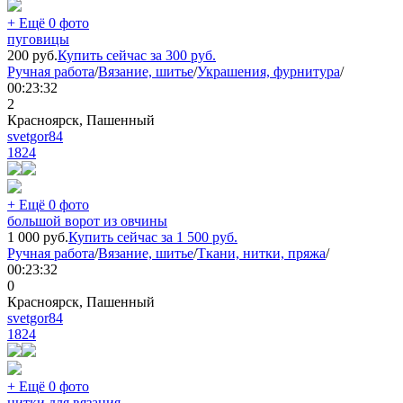
+ Ещё 0 фото
пуговицы
200
руб.
Купить сейчас за
300
руб.
Ручная работа
/
Вязание, шитье
/
Украшения, фурнитура
/
00:23:32
2
Красноярск, Пашенный
svetgor84
1824
+ Ещё 0 фото
большой ворот из овчины
1 000
руб.
Купить сейчас за
1 500
руб.
Ручная работа
/
Вязание, шитье
/
Ткани, нитки, пряжа
/
00:23:32
0
Красноярск, Пашенный
svetgor84
1824
+ Ещё 0 фото
нитки для вязания