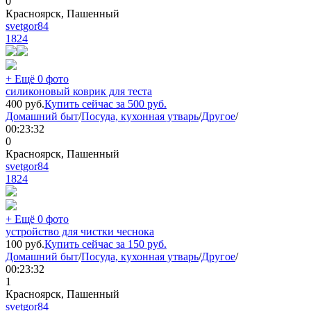
0
Красноярск, Пашенный
svetgor84
1824
+ Ещё 0 фото
силиконовый коврик для теста
400
руб.
Купить сейчас за
500
руб.
Домашний быт
/
Посуда, кухонная утварь
/
Другое
/
00:23:32
0
Красноярск, Пашенный
svetgor84
1824
+ Ещё 0 фото
устройство для чистки чеснока
100
руб.
Купить сейчас за
150
руб.
Домашний быт
/
Посуда, кухонная утварь
/
Другое
/
00:23:32
1
Красноярск, Пашенный
svetgor84