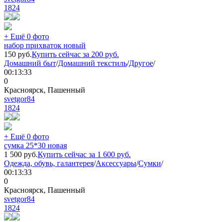
1824
+ Ещё 0 фото
набор прихваток новый
150
руб.
Купить сейчас за
200
руб.
Домашний быт
/
Домашний текстиль
/
Другое
/
00:13:33
0
Красноярск, Пашенный
svetgor84
1824
+ Ещё 0 фото
сумка 25*30 новая
1 500
руб.
Купить сейчас за
1 600
руб.
Одежда, обувь, галантерея
/
Аксессуары
/
Сумки
/
00:13:33
0
Красноярск, Пашенный
svetgor84
1824