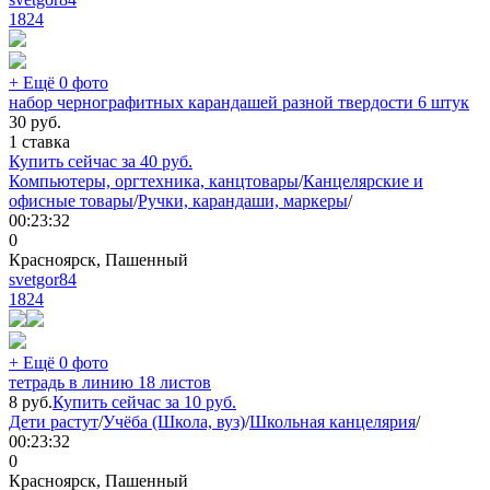
1824
+ Ещё 0 фото
набор чернографитных карандашей разной твердости 6 штук
30
руб.
1 ставка
Купить сейчас за
40
руб.
Компьютеры, оргтехника, канцтовары
/
Канцелярские и
офисные товары
/
Ручки, карандаши, маркеры
/
00:23:32
0
Красноярск, Пашенный
svetgor84
1824
+ Ещё 0 фото
тетрадь в линию 18 листов
8
руб.
Купить сейчас за
10
руб.
Дети растут
/
Учёба (Школа, вуз)
/
Школьная канцелярия
/
00:23:32
0
Красноярск, Пашенный