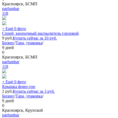
Красноярск, БСМП
parfumbar
118
+ Ещё 0 фото
Спрей, кнопочный распылитель горловой
9
руб.
Купить сейчас за
10
руб.
Бизнес
/
Тара, упаковка
/
9 дней
0
Красноярск, БСМП
parfumbar
118
+ Ещё 0 фото
Крышка флип-топ
2
руб.
Купить сейчас за
3
руб.
Бизнес
/
Тара, упаковка
/
9 дней
0
Красноярск, Крупской
parfumbar