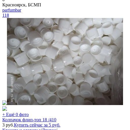
Красноярск, БСМП
parfumbar
118
+ Ещё 0 фото
Колпачок флип-топ 18 /410
3
руб.
Купить сейчас за
5
руб.