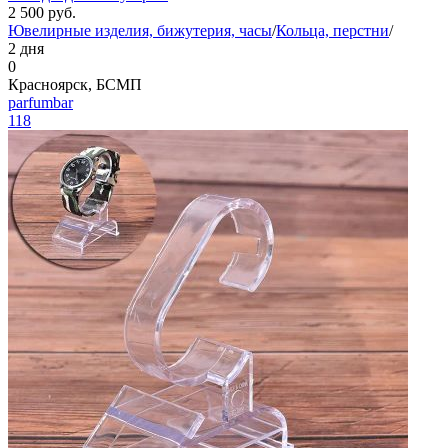
2 500
руб.
Ювелирные изделия, бижутерия, часы
/
Кольца, перстни
/
2 дня
0
Красноярск, БСМП
parfumbar
118