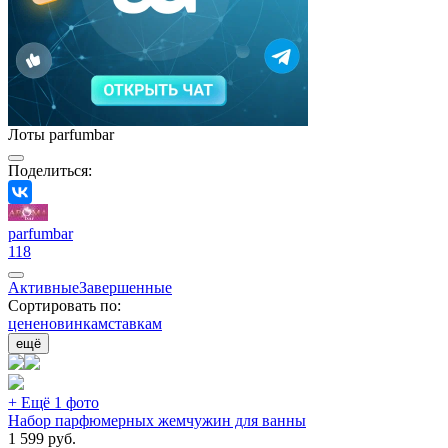
Лоты parfumbar
Поделиться:
parfumbar
118
Активные
Завершенные
Сортировать по:
цене
новинкам
ставкам
ещё
+ Ещё 1 фото
Набор парфюмерных жемчужин для ванны
1 599
руб.