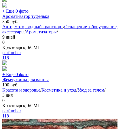
+ Ещё 0 фото
Ароматизатор туфелька
350
руб.
Авто, мото, водный транспорт
/
Оснащение, оборудование,
аксессуары
/
Ароматизаторы
/
9 дней
0
Красноярск, БСМП
parfumbar
118
+ Ещё 0 фото
Жемчужины для ванны
190
руб.
Красота и здоровье
/
Косметика и уход
/
Уход за телом
/
3 дня
0
Красноярск, БСМП
parfumbar
118