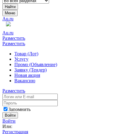
Найти
Меню
Au.ru
Au.ru
Разместить
Разместить
Товар (Лот)
Услугу
Промо (Объявление)
Заявку (Тендер)
Новая акция
Вакансию
Разместить
Запомнить
Войти
Войти
Или:
Регистрация