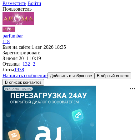
Разместить
Войти
Пользователь
parfumbar
118
Был на сайте:
1 авг 2026 18:35
Зарегистрирован:
8 июля 2011 10:19
Отзывы
+132
−2
Лоты
19
38
Написать сообщение
Добавить в избранное
В чёрный список
В список контактов
РЕКЛАМА • AU.RU