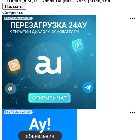
Водопровод
Канализация
Электроэнергия
Свернуть
↑
РЕКЛАМА • AU.RU
РЕКЛАМА • AU.RU