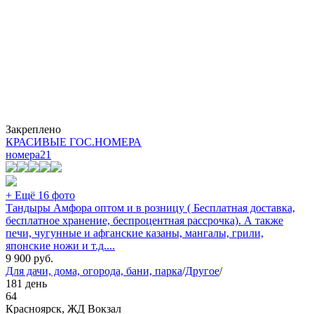
Закреплено
КРАСИВЫЕ ГОС.НОМЕРА
номера
21
+ Ещё 16 фото
Тандыры Амфора оптом и в розницу ( Бесплатная доставка,
бесплатное хранение, беспроцентная рассрочка). А также
печи, чугунные и афганские казаны, мангалы, грили,
японские ножи и т.д....
9 900
руб.
Для дачи, дома, огорода, бани, парка
/
Другое
/
181 день
64
Красноярск, ЖД Вокзал