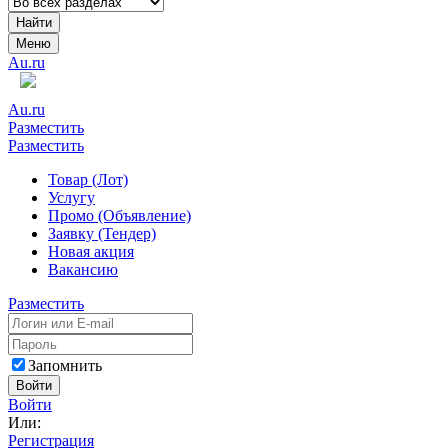
Найти
Меню
Au.ru
Au.ru
Разместить
Разместить
Товар (Лот)
Услугу
Промо (Объявление)
Заявку (Тендер)
Новая акция
Вакансию
Разместить
Запомнить
Войти
Войти
Или:
Регистрация