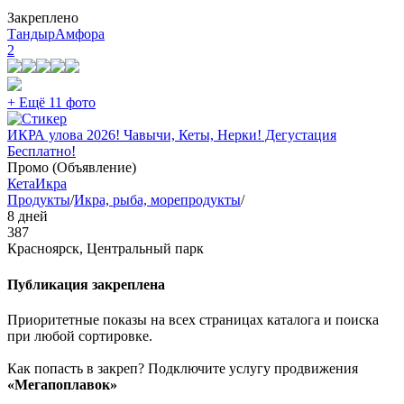
Закреплено
ТандырАмфора
2
+ Ещё 11 фото
ИКРА улова 2026! Чавычи, Кеты, Нерки! Дегустация
Бесплатно!
Промо (Объявление)
Кета
Икра
Продукты
/
Икра, рыба, морепродукты
/
8 дней
387
Красноярск, Центральный парк
Публикация закреплена
Приоритетные показы на всех страницах каталога и поиска
при любой сортировке.
Как попасть в закреп? Подключите услугу продвижения
«Мегапоплавок»