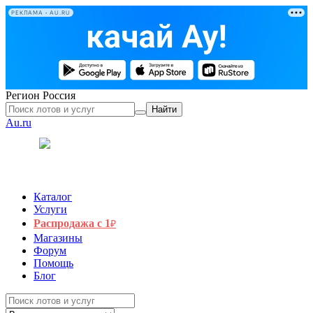
РЕКЛАМА • AU.RU
Регион
Россия
Найти
Au.ru
Каталог
Услуги
Распродажа с 1
₽
Магазины
Форум
Помощь
Блог