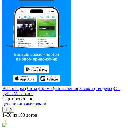
Все
Товары (Лоты)
Промо (Объявления)
Заявки (Тендеры)
С 1
рубля
Магазины
Сортировать по:
цене
новинкам
ставкам
ещё
1–50 из 108 лотов
→