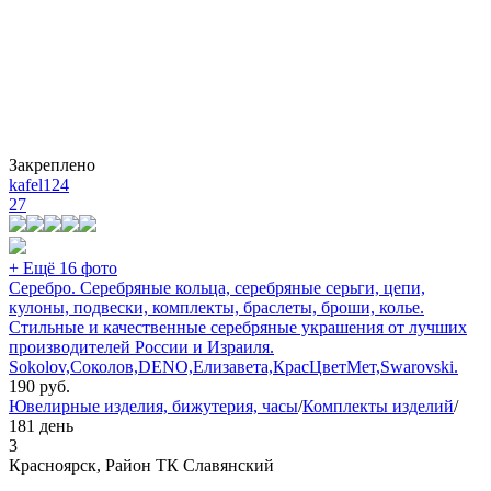
Закреплено
kafel124
27
+ Ещё 16 фото
Серебро. Серебряные кольца, серебряные серьги, цепи,
кулоны, подвески, комплекты, браслеты, броши, колье.
Стильные и качественные серебряные украшения от лучших
производителей России и Израиля.
Sokolov,Соколов,DENO,Елизавета,КрасЦветМет,Swarovski.
190
руб.
Ювелирные изделия, бижутерия, часы
/
Комплекты изделий
/
181 день
3
Красноярск, Район ТК Славянский