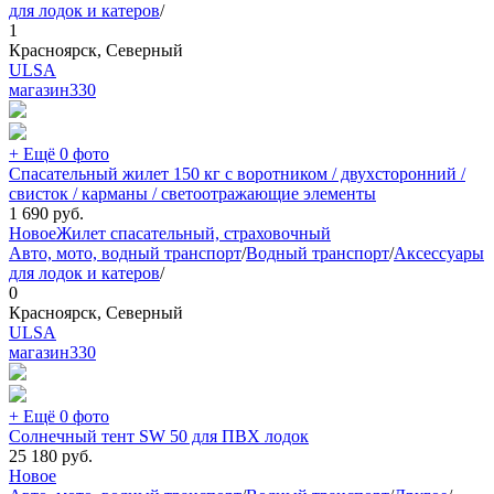
для лодок и катеров
/
1
Красноярск, Северный
ULSA
магазин
330
+ Ещё 0 фото
Спасательный жилет 150 кг с воротником / двухсторонний /
свисток / карманы / светоотражающие элементы
1 690
руб.
Новое
Жилет спасательный, страховочный
Авто, мото, водный транспорт
/
Водный транспорт
/
Аксессуары
для лодок и катеров
/
0
Красноярск, Северный
ULSA
магазин
330
+ Ещё 0 фото
Солнечный тент SW 50 для ПВХ лодок
25 180
руб.
Новое