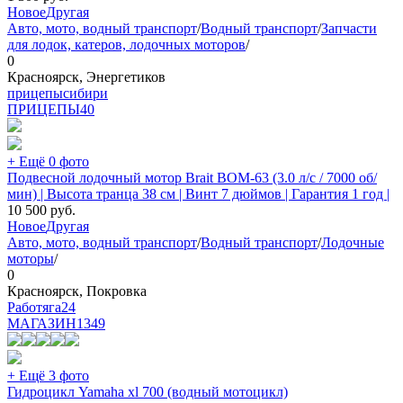
Новое
Другая
Авто, мото, водный транспорт
/
Водный транспорт
/
Запчасти
для лодок, катеров, лодочных моторов
/
0
Красноярск, Энергетиков
прицепысибири
ПРИЦЕПЫ
40
+ Ещё 0 фото
Подвесной лодочный мотор Brait BOM-63 (3.0 л/с / 7000 об/
мин) | Высота транца 38 см | Винт 7 дюймов | Гарантия 1 год |
10 500
руб.
Новое
Другая
Авто, мото, водный транспорт
/
Водный транспорт
/
Лодочные
моторы
/
0
Красноярск, Покровка
Работяга24
МАГАЗИН
1349
+ Ещё 3 фото
Гидроцикл Yamaha xl 700 (водный мотоцикл)