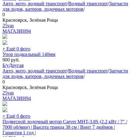
Авто, мото, водный транспорт
/
Водный транспорт
/
Запчасти
для лодок, катеров, лодочных моторов
/
0
Красноярск, Зелёная Роща
25vas
МАГАЗИН
94
+ Ещё 0 фото
Упор подкильный 140мм
900
руб.
Б/у
Другая
Авто, мото, водный транспорт
/
Водный транспорт
/
Запчасти
для лодок, катеров, лодочных моторов
/
0
Красноярск, Зелёная Роща
25vas
МАГАЗИН
94
+ Ещё 0 фото
Подвесной лодочный мотор Carver MHT-3.8S (2.2 кВт / 7" /
7000 об/мин) | Высота транца 38 см | Винт 7 дюймов |
Гарантия 1 год |