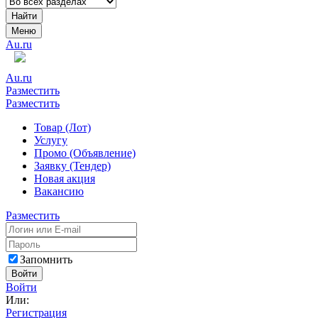
Найти
Меню
Au.ru
Au.ru
Разместить
Разместить
Товар (Лот)
Услугу
Промо (Объявление)
Заявку (Тендер)
Новая акция
Вакансию
Разместить
Запомнить
Войти
Войти
Или:
Регистрация