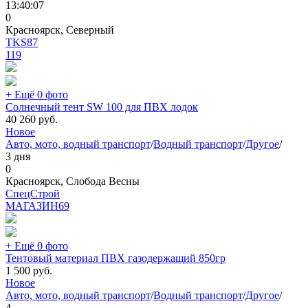
13:40:07
0
Красноярск, Северный
TKS87
119
+ Ещё 0 фото
Солнечный тент SW 100 для ПВХ лодок
40 260
руб.
Новое
Авто, мото, водный транспорт
/
Водный транспорт
/
Другое
/
3 дня
0
Красноярск, Слобода Весны
СпецСтрой
МАГАЗИН
69
+ Ещё 0 фото
Тентовый материал ПВХ газодержащий 850гр
1 500
руб.
Новое
Авто, мото, водный транспорт
/
Водный транспорт
/
Другое
/
4