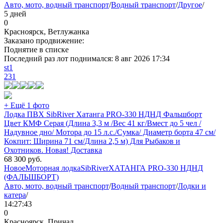
Авто, мото, водный транспорт
/
Водный транспорт
/
Другое
/
5 дней
0
Красноярск, Ветлужанка
Заказано продвижение:
Поднятие в списке
Последний раз лот поднимался:
8 авг 2026 17:34
st1
231
+ Ещё 1 фото
Лодка ПВХ SibRiver Хатанга PRO-330 НДНД Фальшборт
Цвет КМФ Серая (Длина 3,3 м /Вес 41 кг/Вмест до 5 чел /
Надувное дно/ Мотора до 15 л.с./Сумка/ Диаметр борта 47 см/
Кокпит: Ширина 71 см/Длина 2,5 м) Для Рыбаков и
Охотников. Новая! Доставка
68 300
руб.
Новое
Моторная лодка
SibRiver
ХАТАНГА PRO-330 НДНД
(ФАЛЬШБОРТ)
Авто, мото, водный транспорт
/
Водный транспорт
/
Лодки и
катера
/
14:27:43
0
Красноярск, Причал