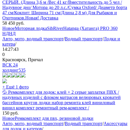
СЕРЫЙ. (Длина 3,6 м /Вес 41 кг/Вместительность до 5 чел /
Надувное дно/ Мотора до 20 л.с./Сумка Oxford/ Диаметр борта
47 см/Кокпит: Ширина 71 см/Длина 2,8 м) Для Рыбаков и
Охотников.Новая! Доставка
58 450
руб.
Новое
Моторная лодка
SibRiver
Hatanga (Хатанга) PRO 360
НДНД
Авто, мото, водный транспорт
/
Водный транспорт
/
Лодки и
катера
/
14:27:43
0
Красноярск, Причал
ВСК 24
холдинг
535
+ Ещё 1 фото
💦 Ремкомплект для лодок: клей + 2 серые заплатки ПВХ /
надувных изделий с флоком матрасов велюровых кроватей
бассейнов кругов лодки набор ремонта клей виниловый
винил комплект ремонтный рем-комплект /
150
руб.
Новое
Ремкомплект для пвх, резиновой лодки
Авто, мото, водный транспорт
/
Водный транспорт
/
Аксессуары
для лодок и катеров
/