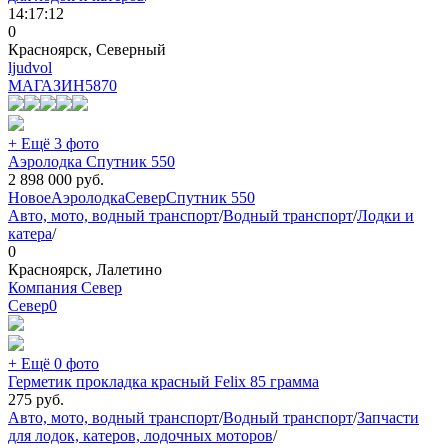
14:17:12
0
Красноярск, Северный
ljudvol
МАГАЗИН
5870
+ Ещё 3 фото
Аэролодка Спутник 550
2 898 000
руб.
Новое
Аэролодка
Север
Спутник 550
Авто, мото, водный транспорт
/
Водный транспорт
/
Лодки и
катера
/
0
Красноярск, Лалетино
Компания Север
Север
0
+ Ещё 0 фото
Герметик прокладка красный Felix 85 грамма
275
руб.
Авто, мото, водный транспорт
/
Водный транспорт
/
Запчасти
для лодок, катеров, лодочных моторов
/