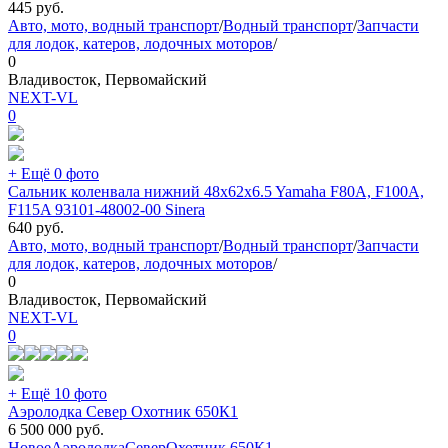
445
руб.
Авто, мото, водный транспорт
/
Водный транспорт
/
Запчасти
для лодок, катеров, лодочных моторов
/
0
Владивосток, Первомайский
NEXT-VL
0
+ Ещё 0 фото
Сальник коленвала нижний 48x62x6.5 Yamaha F80A, F100A,
F115A 93101-48002-00 Sinera
640
руб.
Авто, мото, водный транспорт
/
Водный транспорт
/
Запчасти
для лодок, катеров, лодочных моторов
/
0
Владивосток, Первомайский
NEXT-VL
0
+ Ещё 10 фото
Аэролодка Север Охотник 650К1
6 500 000
руб.
Новое
Аэролодка
Север
Охотник 650К1