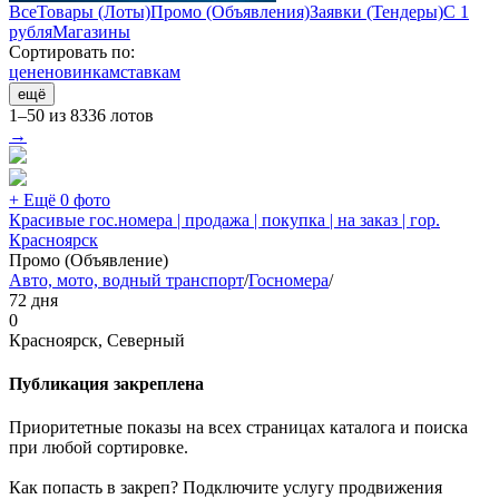
Все
Товары (Лоты)
Промо (Объявления)
Заявки (Тендеры)
С 1
рубля
Магазины
Сортировать по:
цене
новинкам
ставкам
ещё
1–50 из 8336 лотов
→
+ Ещё 0 фото
Красивые гос.номера | продажа | покупка | на заказ | гор.
Красноярск
Промо (Объявление)
Авто, мото, водный транспорт
/
Госномера
/
72 дня
0
Красноярск, Северный
Публикация закреплена
Приоритетные показы на всех страницах каталога и поиска
при любой сортировке.
Как попасть в закреп? Подключите услугу продвижения