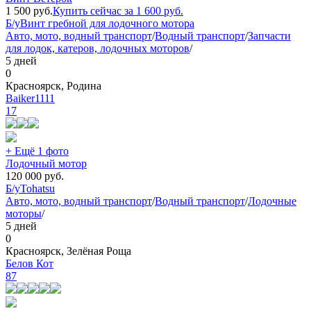
1 500
руб.
Купить сейчас за
1 600
руб.
Б/у
Винт гребной для лодочного мотора
Авто, мото, водный транспорт
/
Водный транспорт
/
Запчасти
для лодок, катеров, лодочных моторов
/
5 дней
0
Красноярск, Родина
Baiker1111
17
+ Ещё 1 фото
Лодочный мотор
120 000
руб.
Б/у
Tohatsu
Авто, мото, водный транспорт
/
Водный транспорт
/
Лодочные
моторы
/
5 дней
0
Красноярск, Зелёная Роща
Белов Кот
87