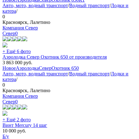
Авто, мото, водный транспорт
/
Водный транспорт
/
Лодки и
катера
/
0
Красноярск, Лалетино
Компания Север
Север
0
+ Ещё 6 фото
Аэролодка Север Охотник 650 от производителя
3 863 000
руб.
Новое
Аэролодка
Север
Охотник 650
Авто, мото, водный транспорт
/
Водный транспорт
/
Лодки и
катера
/
0
Красноярск, Лалетино
Компания Север
Север
0
+ Ещё 2 фото
Винт Mercury 14 шаг
10 000
руб.
Б/у