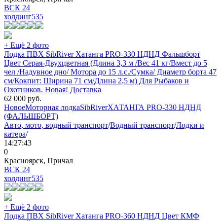
ВСК 24
холдинг
535
+ Ещё 2 фото
Лодка ПВХ SibRiver Хатанга PRO-330 НДНД Фальшборт
Цвет Серая-Двухцветная (Длина 3,3 м /Вес 41 кг/Вмест до 5
чел /Надувное дно/ Мотора до 15 л.с./Сумка/ Диаметр борта 47
см/Кокпит: Ширина 71 см/Длина 2,5 м) Для Рыбаков и
Охотников. Новая! Доставка
62 000
руб.
Новое
Моторная лодка
SibRiver
ХАТАНГА PRO-330 НДНД
(ФАЛЬШБОРТ)
Авто, мото, водный транспорт
/
Водный транспорт
/
Лодки и
катера
/
14:27:43
0
Красноярск, Причал
ВСК 24
холдинг
535
+ Ещё 2 фото
Лодка ПВХ SibRiver Хатанга PRO-360 НДНД Цвет КМФ