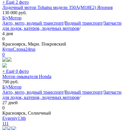
+ Ещё 2 фото
Лодочный мотор Tohatsu модели 350A(M18E2) Япония
130 000
руб.
Б/у
Мотор
Авто, мото, водный транспорт
/
Водный транспорт
/
Запчасти
для лодок, катеров, лодочных моторов
/
4 дня
0
Красноярск, Мкрн. Покровский
КупиСлона24rus
0
+ Ещё 0 фото
Мотор омывателя Honda
700
руб.
Б/у
Мотор
Авто, мото, водный транспорт
/
Водный транспорт
/
Запчасти
для лодок, катеров, лодочных моторов
/
27 дней
0
Красноярск, Солнечный
Evgeniy13th
111