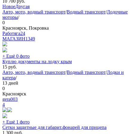
10 700
руб.
Новое
Другая
Авто, мото, водный транспорт
/
Водный транспорт
/
Лодочные
моторы
/
0
Красноярск, Покровка
Работяга24
МАГАЗИН
1349
+ Ещё 0 фото
Куплю документы на лодку крым
15
руб.
Авто, мото, водный транспорт
/
Водный транспорт
/
Лодки и
катера
/
13 дней
0
Красноярск
gera003
4
+ Ещё 1 фото
Сетки защитные для габарит.фонарей для прицепа
1 300
руб.