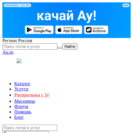
РЕКЛАМА • AU.RU
Регион
Россия
Найти
Au.ru
Каталог
Услуги
Распродажа с 1
₽
Магазины
Форум
Помощь
Блог