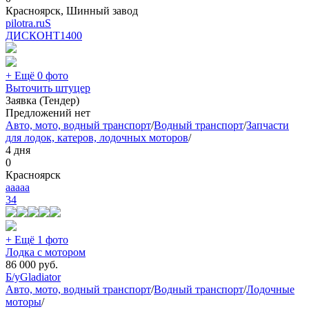
Красноярск, Шинный завод
pilotra.ruS
ДИСКОНТ
1400
+ Ещё 0 фото
Выточить штуцер
Заявка (Тендер)
Предложений нет
Авто, мото, водный транспорт
/
Водный транспорт
/
Запчасти
для лодок, катеров, лодочных моторов
/
4 дня
0
Красноярск
aaaaa
34
+ Ещё 1 фото
Лодка с мотором
86 000
руб.
Б/у
Gladiator
Авто, мото, водный транспорт
/
Водный транспорт
/
Лодочные
моторы
/