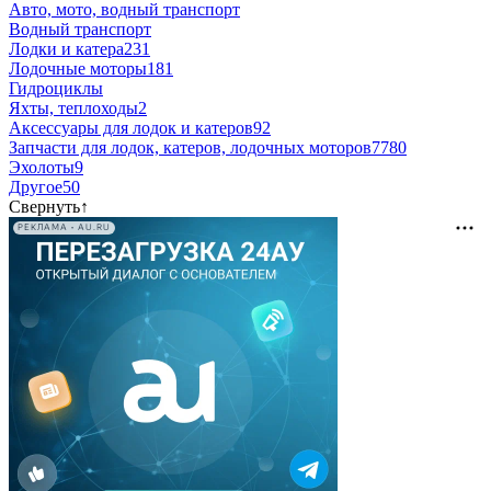
Авто, мото, водный транспорт
Водный транспорт
Лодки и катера
231
Лодочные моторы
181
Гидроциклы
Яхты, теплоходы
2
Аксессуары для лодок и катеров
92
Запчасти для лодок, катеров, лодочных моторов
7780
Эхолоты
9
Другое
50
Свернуть
↑
РЕКЛАМА • AU.RU