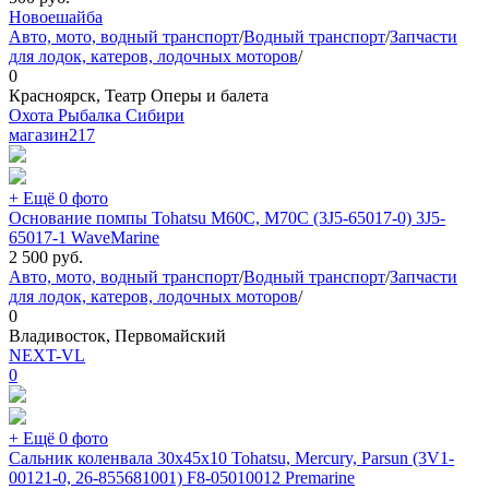
Новое
шайба
Авто, мото, водный транспорт
/
Водный транспорт
/
Запчасти
для лодок, катеров, лодочных моторов
/
0
Красноярск, Театр Оперы и балета
Охота Рыбалка Сибири
магазин
217
+ Ещё 0 фото
Основание помпы Tohatsu M60C, M70C (3J5-65017-0) 3J5-
65017-1 WaveMarine
2 500
руб.
Авто, мото, водный транспорт
/
Водный транспорт
/
Запчасти
для лодок, катеров, лодочных моторов
/
0
Владивосток, Первомайский
NEXT-VL
0
+ Ещё 0 фото
Сальник коленвала 30x45x10 Tohatsu, Mercury, Parsun (3V1-
00121-0, 26-855681001) F8-05010012 Premarine