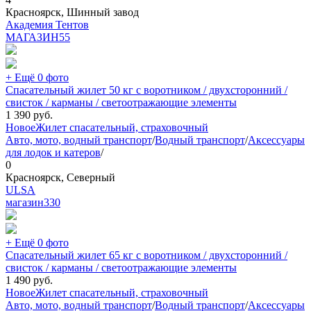
Красноярск, Шинный завод
Академия Тентов
МАГАЗИН
55
+ Ещё 0 фото
Спасательный жилет 50 кг с воротником / двухсторонний /
свисток / карманы / светоотражающие элементы
1 390
руб.
Новое
Жилет спасательный, страховочный
Авто, мото, водный транспорт
/
Водный транспорт
/
Аксессуары
для лодок и катеров
/
0
Красноярск, Северный
ULSA
магазин
330
+ Ещё 0 фото
Спасательный жилет 65 кг с воротником / двухсторонний /
свисток / карманы / светоотражающие элементы
1 490
руб.
Новое
Жилет спасательный, страховочный
Авто, мото, водный транспорт
/
Водный транспорт
/
Аксессуары