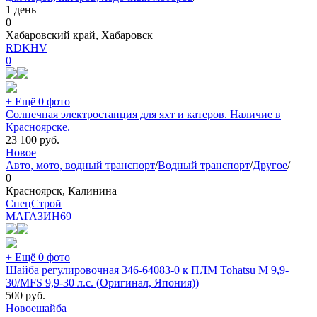
1 день
0
Хабаровский край, Хабаровск
RDKHV
0
+ Ещё 0 фото
Солнечная электростанция для яхт и катеров. Наличие в
Красноярске.
23 100
руб.
Новое
Авто, мото, водный транспорт
/
Водный транспорт
/
Другое
/
0
Красноярск, Калинина
СпецСтрой
МАГАЗИН
69
+ Ещё 0 фото
Шайба регулировочная 346-64083-0 к ПЛМ Tohatsu M 9,9-
30/MFS 9,9-30 л.с. (Оригинал, Япония))
500
руб.
Новое
шайба