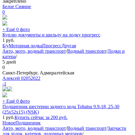
Закреплено
Белое Сияние
0
+ Ещё 0 фото
Куплю документы и шильду на лодку прогресс
1
руб.
Б/у
Моторная лодка
Прогресс
Другая
Авто, мото, водный транспорт
/
Водный транспорт
/
Лодки и
катера
/
5 дней
0
Санкт-Петербург, Адмиралтейская
Алексей 02052022
-1
+ Ещё 0 фото
Подшипник шестерни заднего хода Tohatsu 9.9-18, 25-30
(25x52x15) (NSK)
1
руб.
Купить сейчас за
200
руб.
Новое
Подшипник
Авто, мото, водный транспорт
/
Водный транспорт
/
Запчасти
для лодок, катеров, лодочных моторов
/