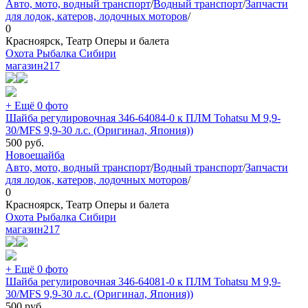
Авто, мото, водный транспорт
/
Водный транспорт
/
Запчасти
для лодок, катеров, лодочных моторов
/
0
Красноярск, Театр Оперы и балета
Охота Рыбалка Сибири
магазин
217
+ Ещё 0 фото
Шайба регулировочная 346-64084-0 к ПЛМ Tohatsu M 9,9-
30/MFS 9,9-30 л.с. (Оригинал, Япония))
500
руб.
Новое
шайба
Авто, мото, водный транспорт
/
Водный транспорт
/
Запчасти
для лодок, катеров, лодочных моторов
/
0
Красноярск, Театр Оперы и балета
Охота Рыбалка Сибири
магазин
217
+ Ещё 0 фото
Шайба регулировочная 346-64081-0 к ПЛМ Tohatsu M 9,9-
30/MFS 9,9-30 л.с. (Оригинал, Япония))
500
руб.