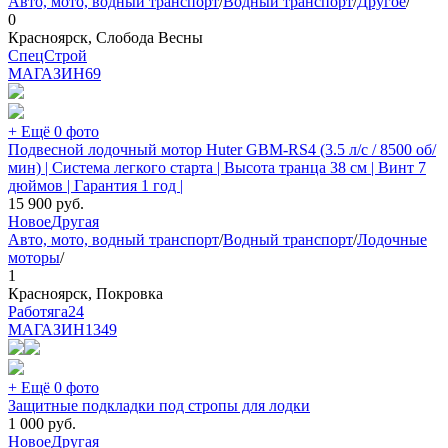
Авто, мото, водный транспорт
/
Водный транспорт
/
Другое
/
0
Красноярск, Слобода Весны
СпецСтрой
МАГАЗИН
69
+ Ещё 0 фото
Подвесной лодочный мотор Huter GBM-RS4 (3.5 л/с / 8500 об/
мин) | Система легкого старта | Высота транца 38 см | Винт 7
дюймов | Гарантия 1 год |
15 900
руб.
Новое
Другая
Авто, мото, водный транспорт
/
Водный транспорт
/
Лодочные
моторы
/
1
Красноярск, Покровка
Работяга24
МАГАЗИН
1349
+ Ещё 0 фото
Защитные подкладки под стропы для лодки
1 000
руб.
Новое
Другая