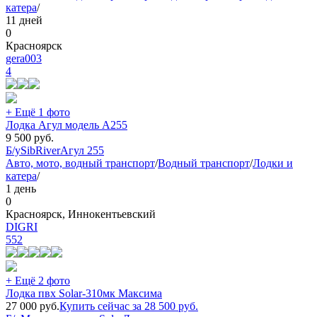
катера
/
11 дней
0
Красноярск
gera003
4
+ Ещё 1 фото
Лодка Агул модель А255
9 500
руб.
Б/у
SibRiver
Агул 255
Авто, мото, водный транспорт
/
Водный транспорт
/
Лодки и
катера
/
1 день
0
Красноярск, Иннокентьевский
DIGRI
552
+ Ещё 2 фото
Лодка пвх Solar-310мк Максима
27 000
руб.
Купить сейчас за
28 500
руб.