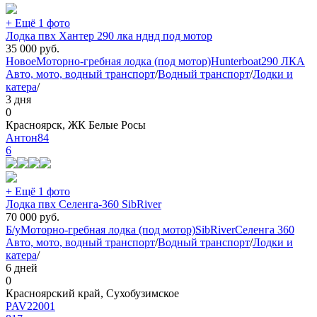
+ Ещё 1 фото
Лодка пвх Хантер 290 лка нднд под мотор
35 000
руб.
Новое
Моторно-гребная лодка (под мотор)
Hunterboat
290 ЛКА
Авто, мото, водный транспорт
/
Водный транспорт
/
Лодки и
катера
/
3 дня
0
Красноярск, ЖК Белые Росы
Антон84
6
+ Ещё 1 фото
Лодка пвх Селенга-360 SibRiver
70 000
руб.
Б/у
Моторно-гребная лодка (под мотор)
SibRiver
Селенга 360
Авто, мото, водный транспорт
/
Водный транспорт
/
Лодки и
катера
/
6 дней
0
Красноярский край, Сухобузимское
PAV22001