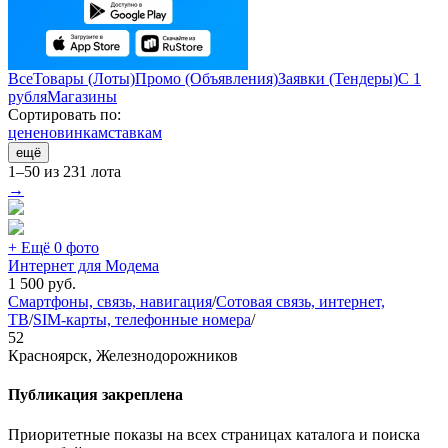
Все
Товары (Лоты)
Промо (Объявления)
Заявки (Тендеры)
С 1
рубля
Магазины
Сортировать по:
цене
новинкам
ставкам
ещё
1–50 из 231 лота
→
+ Ещё 0 фото
Интернет для Модема
1 500
руб.
Смартфоны, связь, навигация
/
Сотовая связь, интернет,
ТВ
/
SIM-карты, телефонные номера
/
52
Красноярск, Железнодорожников
Публикация закреплена
Приоритетные показы на всех страницах каталога и поиска