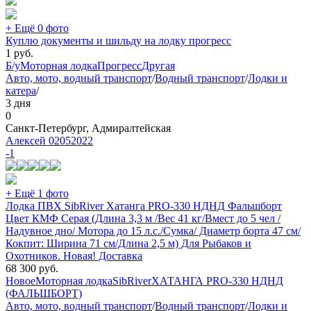
+ Ещё 0 фото
Куплю документы и шильду на лодку прогресс
1
руб.
Б/у
Моторная лодка
Прогресс
Другая
Авто, мото, водный транспорт
/
Водный транспорт
/
Лодки и
катера
/
3 дня
0
Санкт-Петербург, Адмиралтейская
Алексей 02052022
-1
+ Ещё 1 фото
Лодка ПВХ SibRiver Хатанга PRO-330 НДНД Фальшборт
Цвет КМФ Серая (Длина 3,3 м /Вес 41 кг/Вмест до 5 чел /
Надувное дно/ Мотора до 15 л.с./Сумка/ Диаметр борта 47 см/
Кокпит: Ширина 71 см/Длина 2,5 м) Для Рыбаков и
Охотников. Новая! Доставка
68 300
руб.
Новое
Моторная лодка
SibRiver
ХАТАНГА PRO-330 НДНД
(ФАЛЬШБОРТ)
Авто, мото, водный транспорт
/
Водный транспорт
/
Лодки и