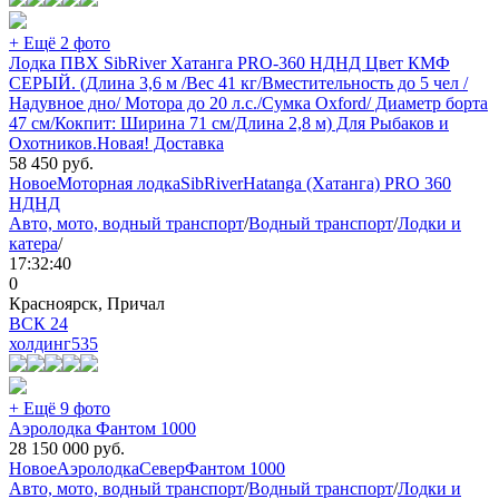
+ Ещё 2 фото
Лодка ПВХ SibRiver Хатанга PRO-360 НДНД Цвет КМФ
СЕРЫЙ. (Длина 3,6 м /Вес 41 кг/Вместительность до 5 чел /
Надувное дно/ Мотора до 20 л.с./Сумка Oxford/ Диаметр борта
47 см/Кокпит: Ширина 71 см/Длина 2,8 м) Для Рыбаков и
Охотников.Новая! Доставка
58 450
руб.
Новое
Моторная лодка
SibRiver
Hatanga (Хатанга) PRO 360
НДНД
Авто, мото, водный транспорт
/
Водный транспорт
/
Лодки и
катера
/
17:32:40
0
Красноярск, Причал
ВСК 24
холдинг
535
+ Ещё 9 фото
Аэролодка Фантом 1000
28 150 000
руб.
Новое
Аэролодка
Север
Фантом 1000
Авто, мото, водный транспорт
/
Водный транспорт
/
Лодки и