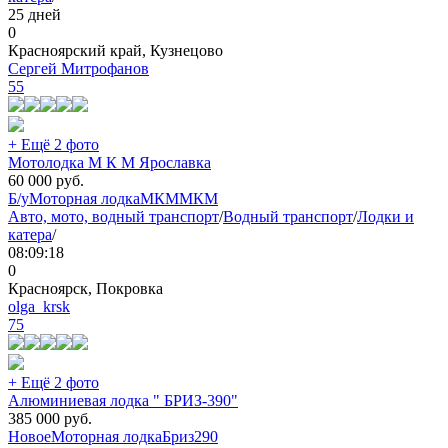
25 дней
0
Красноярский край, Кузнецово
Сергей Митрофанов
55
+ Ещё 2 фото
Мотолодка М К М Ярославка
60 000
руб.
Б/у
Моторная лодка
МКМ
МКМ
Авто, мото, водный транспорт
/
Водный транспорт
/
Лодки и
катера
/
08:09:18
0
Красноярск, Покровка
olga_krsk
75
+ Ещё 2 фото
Алюминиевая лодка " БРИЗ-390"
385 000
руб.
Новое
Моторная лодка
Бриз
290