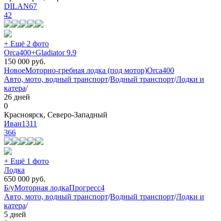
DILAN67
42
+ Ещё 2 фото
Orca400+Gladiator 9.9
150 000
руб.
Новое
Моторно-гребная лодка (под мотор)
Orca
400
Авто, мото, водный транспорт
/
Водный транспорт
/
Лодки и
катера
/
26 дней
0
Красноярск, Северо-Западный
Иван1311
366
+ Ещё 1 фото
Лодка
650 000
руб.
Б/у
Моторная лодка
Прогресс
4
Авто, мото, водный транспорт
/
Водный транспорт
/
Лодки и
катера
/
5 дней