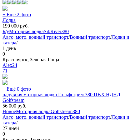
+ Ещё 2 фото
Лодка
190 000
руб.
Б/у
Моторная лодка
SibRiver
380
Авто, мото, водный транспорт
/
Водный транспорт
/
Лодки и
катера
/
1 день
0
Красноярск, Зелёная Роща
Alex24
71
+ Ещё 0 фото
надувная моторная лодка Гольфстрим 380 ПВХ НДНД
Golfstream
56 000
руб.
Новое
Моторная лодка
Golfstream
380
Авто, мото, водный транспорт
/
Водный транспорт
/
Лодки и
катера
/
27 дней
0
Красноярск, Троя парк