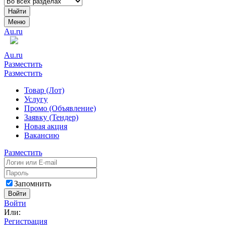
Найти
Меню
Au.ru
Au.ru
Разместить
Разместить
Товар (Лот)
Услугу
Промо (Объявление)
Заявку (Тендер)
Новая акция
Вакансию
Разместить
Запомнить
Войти
Войти
Или:
Регистрация