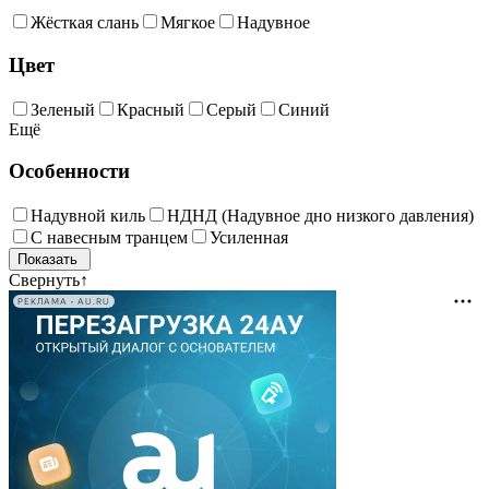
Жёсткая слань
Мягкое
Надувное
Цвет
Зеленый
Красный
Серый
Синий
Ещё
Особенности
Надувной киль
НДНД (Надувное дно низкого давления)
С навесным транцем
Усиленная
Свернуть
↑
РЕКЛАМА • AU.RU