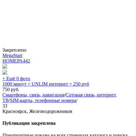
Закреплено
MegaStart
НОМЕРА
442
+ Ещё 0 фото
1000 минут + UNLIM интернет = 250 руб
750
руб.
Смартфоны, связь, навигация
/
Сотовая связь, интернет,
ТВ
/
SIM-карты, телефонные номера
/
33
Красноярск, Железнодорожников
Публикация закреплена
Приоритетные показы на всех страницах каталога и поиска