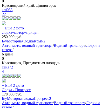
0
Красноярский край, Дивногорск
arti088
22
+ Ещё 2 фото
Лодка+мотор+прицеп
250 000
руб.
Б/у
Моторная лодка
Крым
2
Авто, мото, водный транспорт
/
Водный транспорт
/
Лодки и
катера
/
6 дней
0
Красноярск, Предмостная площадь
саня72
4
+ Ещё 2 фото
Лодка - Прогресс
178 000
руб.
Б/у
Моторная лодка
Прогресс
2
Авто, мото, водный транспорт
/
Водный транспорт
/
Лодки и
катера
/