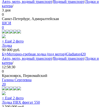
Авто, мото, водный транспорт
/
Водный транспорт
/
Лодки и
катера
/
3 дня
0
Санкт-Петербург, Адмиралтейская
ШСИ
0
+ Ещё 2 фото
Лодка
90 000
руб.
Б/у
Моторно-гребная лодка (под мотор)
Gladiator
420
Авто, мото, водный транспорт
/
Водный транспорт
/
Лодки и
катера
/
12:58:30
0
Красноярск, Первомайский
Галина Сергеевна
20
+ Ещё 2 фото
Лодка ПВХ фрегат 550
3 500 000
руб.