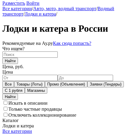
Разместить
Войти
Все категории
/
Авто, мото, водный транспорт
/
Водный
транспорт
/
Лодки и катера
/
Лодки и катера в России
Рекомендуемые на Ау.ру
Как сюда попасть?
Что ищем?
Найти
Цена, руб.
Цена
Все
Товары (Лоты)
Промо (Объявления)
Заявки (Тендеры)
С 1 рубля
Магазины
Искать в описании
Только частные продавцы
Отключить коллекционирование
Каталог
Лодки и катера
Все категории