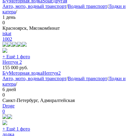
Б/у
Моторная лодка
Solar
Другая
Авто, мото, водный транспорт
/
Водный транспорт
/
Лодки и
катера
/
1 день
0
Красноярск, Мясокомбинат
iskat
1002
+ Ещё 1 фото
Нептун 2
155 000
руб.
Б/у
Моторная лодка
Нептун
2
Авто, мото, водный транспорт
/
Водный транспорт
/
Лодки и
катера
/
6 дней
0
Санкт-Петербург, Адмиралтейская
Droge
0
+ Ещё 1 фото
лодка