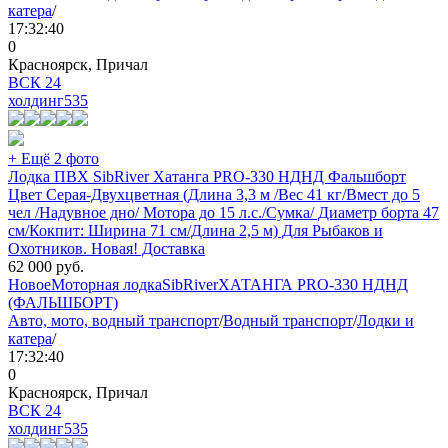
катера
/
17:32:40
0
Красноярск, Причал
ВСК 24
холдинг
535
+ Ещё 2 фото
Лодка ПВХ SibRiver Хатанга PRO-330 НДНД Фальшборт
Цвет Серая-Двухцветная (Длина 3,3 м /Вес 41 кг/Вмест до 5
чел /Надувное дно/ Мотора до 15 л.с./Сумка/ Диаметр борта 47
см/Кокпит: Ширина 71 см/Длина 2,5 м) Для Рыбаков и
Охотников. Новая! Доставка
62 000
руб.
Новое
Моторная лодка
SibRiver
ХАТАНГА PRO-330 НДНД
(ФАЛЬШБОРТ)
Авто, мото, водный транспорт
/
Водный транспорт
/
Лодки и
катера
/
17:32:40
0
Красноярск, Причал
ВСК 24
холдинг
535