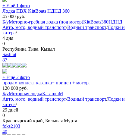
+ Ещё 1 фото
Лодка ПВХ KittBoats НДНД 360
45 000
руб.
Б/у
Моторно-гребная лодка (под мотор)
KittBoats
360НДНД
Авто, мото, водный транспорт
/
Водный транспорт
/
Лодки и
катера
/
4 дня
0
Республика Тыва, Кызыл
Sashlut
87
+ Ещё 2 фото
продам коплект казанка+ прицеп + мотор.
120 000
руб.
Б/у
Моторная лодка
Казанка
М
Авто, мото, водный транспорт
/
Водный транспорт
/
Лодки и
катера
/
29 дней
0
Красноярский край, Большая Мурта
foks2103
40