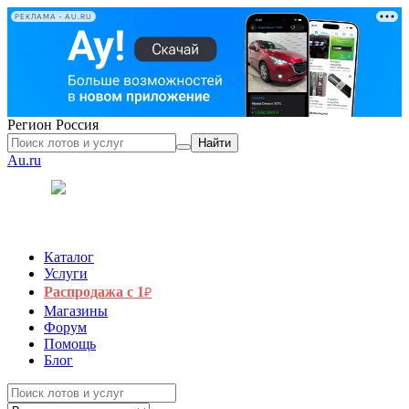
РЕКЛАМА • AU.RU
Регион
Россия
Найти
Au.ru
Каталог
Услуги
Распродажа с 1
₽
Магазины
Форум
Помощь
Блог