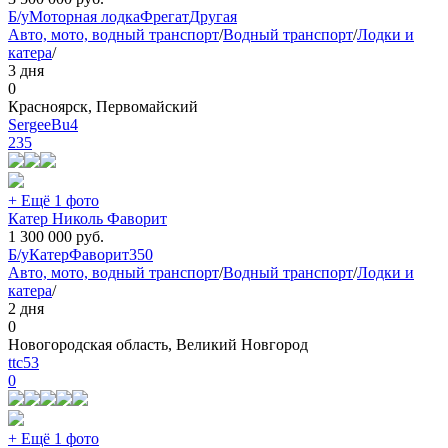
Б/у
Моторная лодка
Фрегат
Другая
Авто, мото, водный транспорт
/
Водный транспорт
/
Лодки и
катера
/
3 дня
0
Красноярск, Первомайский
SergeeBu4
235
+ Ещё 1 фото
Катер Николь Фаворит
1 300 000
руб.
Б/у
Катер
Фаворит
350
Авто, мото, водный транспорт
/
Водный транспорт
/
Лодки и
катера
/
2 дня
0
Новогородская область, Великий Новгород
ttc53
0
+ Ещё 1 фото