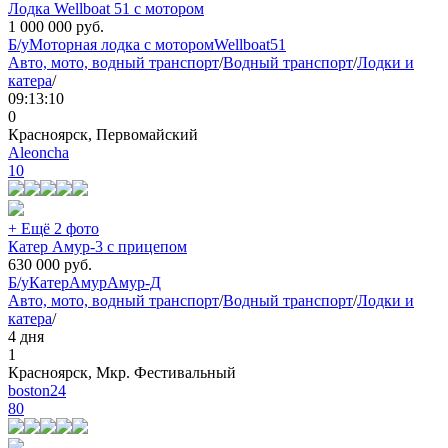
Лодка Wellboat 51 с мотором
1 000 000
руб.
Б/у
Моторная лодка с мотором
Wellboat
51
Авто, мото, водный транспорт
/
Водный транспорт
/
Лодки и
катера
/
09:13:10
0
Красноярск, Первомайский
Aleoncha
10
+ Ещё 2 фото
Катер Амур-3 с прицепом
630 000
руб.
Б/у
Катер
Амур
Амур-Д
Авто, мото, водный транспорт
/
Водный транспорт
/
Лодки и
катера
/
4 дня
1
Красноярск, Мкр. Фестивальный
boston24
80