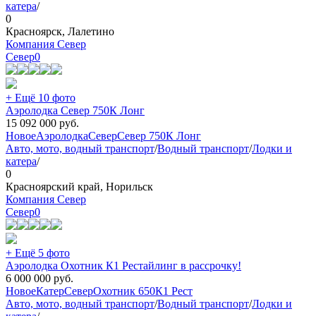
катера
/
0
Красноярск, Лалетино
Компания Север
Север
0
+ Ещё 10 фото
Аэролодка Север 750К Лонг
15 092 000
руб.
Новое
Аэролодка
Север
Север 750К Лонг
Авто, мото, водный транспорт
/
Водный транспорт
/
Лодки и
катера
/
0
Красноярский край, Норильск
Компания Север
Север
0
+ Ещё 5 фото
Аэролодка Охотник К1 Рестайлинг в рассрочку!
6 000 000
руб.
Новое
Катер
Север
Охотник 650К1 Рест
Авто, мото, водный транспорт
/
Водный транспорт
/
Лодки и