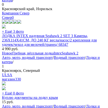
катера
/
0
Красноярский край, Норильск
Компания Север
Север
0
+ Ещё 3 фото
ЛОДКА INTEX надувная Seahawk 2 SET 3 Камеры,
236X114X41СМ, ДО 240 КГ весла/насос/2 крепления для
удочек/чехол для мелочей/транец/ 68347
4 990
руб.
Новое
Гребная, вёсельная лодка
Intex
Seahawk 2
Авто, мото, водный транспорт
/
Водный транспорт
/
Лодки и
катера
/
1
Красноярск, Северный
ULSA
магазин
330
+ Ещё 0 фото
Куплю документы на лодку крым
15
руб.
Авто, мото, водный транспорт
/
Водный транспорт
/
Лодки и