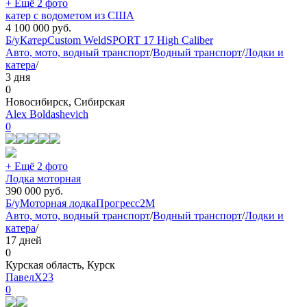
+ Ещё 2 фото
катер с водометом из США
4 100 000
руб.
Б/у
Катер
Custom Weld
SPORT 17 High Caliber
Авто, мото, водный транспорт
/
Водный транспорт
/
Лодки и
катера
/
3 дня
0
Новосибирск, Сибирская
Alex Boldashevich
0
+ Ещё 2 фото
Лодка моторная
390 000
руб.
Б/у
Моторная лодка
Прогресс
2М
Авто, мото, водный транспорт
/
Водный транспорт
/
Лодки и
катера
/
17 дней
0
Курская область, Курск
ПавелХ23
0