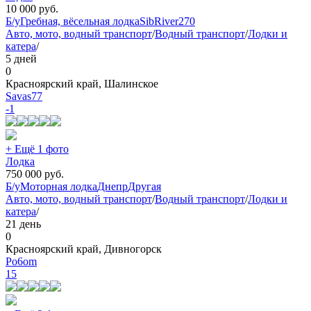
10 000
руб.
Б/у
Гребная, вёсельная лодка
SibRiver
270
Авто, мото, водный транспорт
/
Водный транспорт
/
Лодки и
катера
/
5 дней
0
Красноярский край, Шалинское
Savas77
-1
+ Ещё 1 фото
Лодка
750 000
руб.
Б/у
Моторная лодка
Днепр
Другая
Авто, мото, водный транспорт
/
Водный транспорт
/
Лодки и
катера
/
21 день
0
Красноярский край, Дивногорск
Po6om
15