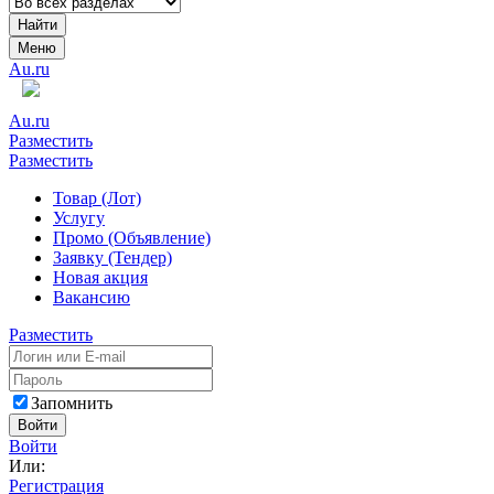
Найти
Меню
Au.ru
Au.ru
Разместить
Разместить
Товар (Лот)
Услугу
Промо (Объявление)
Заявку (Тендер)
Новая акция
Вакансию
Разместить
Запомнить
Войти
Войти
Или:
Регистрация