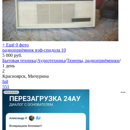
+ Ещё 0 фото
радиоприёмник вэф-спидола 10
5 000
руб.
Бытовая техника
/
Аудиотехника
/
Тюнеры, радиоприёмники
/
1 день
2
Красноярск, Мичурина
fail
551
РЕКЛАМА