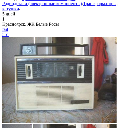
Радиодетали (электронные компоненты)
/
Трансформаторы,
катушки
/
5 дней
1
Красноярск, ЖК Белые Росы
fail
551