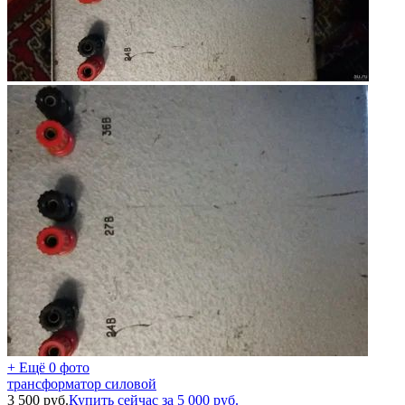
+ Ещё 0 фото
трансформатор силовой
3 500
руб.
Купить сейчас за
5 000
руб.