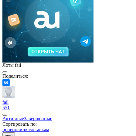
Лоты fail
Поделиться:
fail
551
Активные
Завершенные
Сортировать по:
цене
новинкам
ставкам
ещё