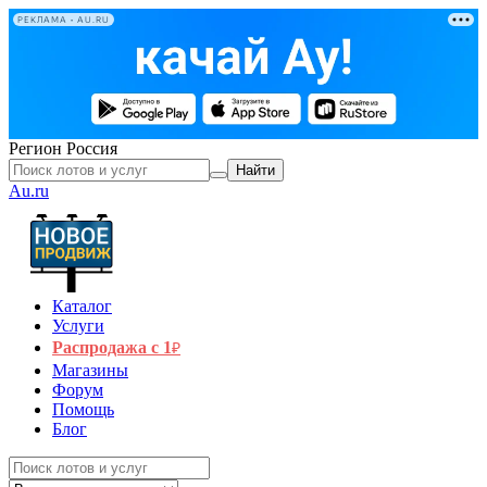
РЕКЛАМА • AU.RU
Регион
Россия
Найти
Au.ru
Каталог
Услуги
Распродажа с 1
₽
Магазины
Форум
Помощь
Блог