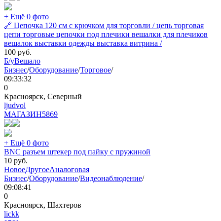
+ Ещё 0 фото
🔗 Цепочка 120 см с крючком для торговли / цепь торговая
цепи торговые цепочки под плечики вешалки для плечиков
вешалок выставки одежды выставка витрина /
100
руб.
Б/у
Вешало
Бизнес
/
Оборудование
/
Торговое
/
09:33:32
0
Красноярск, Северный
ljudvol
МАГАЗИН
5869
+ Ещё 0 фото
BNC разъем штекер под пайку с пружиной
10
руб.
Новое
Другое
Аналоговая
Бизнес
/
Оборудование
/
Видеонаблюдение
/
09:08:41
0
Красноярск, Шахтеров
lickk