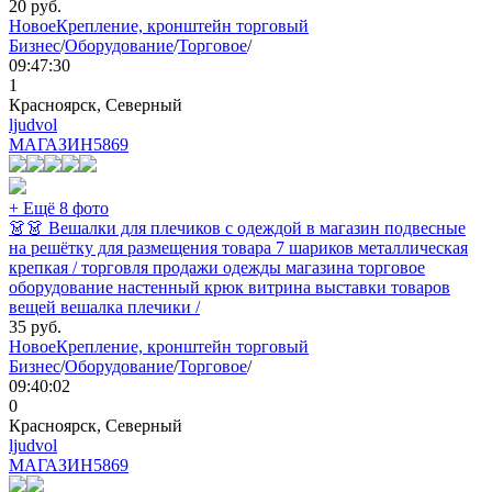
20
руб.
Новое
Крепление, кронштейн торговый
Бизнес
/
Оборудование
/
Торговое
/
09:47:30
1
Красноярск, Северный
ljudvol
МАГАЗИН
5869
+ Ещё 8 фото
👗👗 Вешалки для плечиков с одеждой в магазин подвесные
на решётку для размещения товара 7 шариков металлическая
крепкая / торговля продажи одежды магазина торговое
оборудование настенный крюк витрина выставки товаров
вещей вешалка плечики /
35
руб.
Новое
Крепление, кронштейн торговый
Бизнес
/
Оборудование
/
Торговое
/
09:40:02
0
Красноярск, Северный
ljudvol
МАГАЗИН
5869