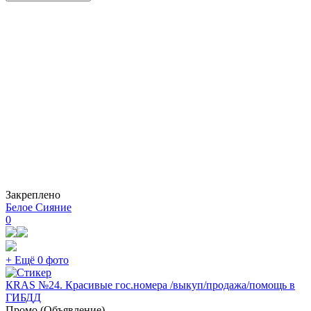
Закреплено
Белое Сияние
0
+ Ещё 0 фото
КRAS №24. Красивые гос.номера /выкуп/продажа/помощь в
ГИБДД
Промо (Объявление)