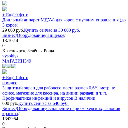
+ Ещё 0 фото
Доильный аппарат МДУ-8 для коров с пультом управления (до
3 коров)
29 000
руб.
Купить сейчас за
30 000
руб.
Бизнес
/
Оборудование
/
Пищевое
/
13:10:14
0
Красноярск, Зелёная Роща
vysokiys
МАГАЗИН
349
+ Ещё 1 фото
и видео
Защитный экран для рабочего места размер 0,6*1 метр. в:
офисе, магазине для кассира, на линии раздачи и т. п.
Профилактика инфекций и вирусов В наличии
600
руб.
Купить сейчас за
640
руб.
Бизнес
/
Оборудование
/
Оснащение парикмахерских, салонов
красоты
/
13:09:54
0