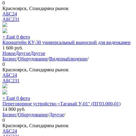
0
Красноярск, Спандаряна рынок
АБС24
АБС
231
+ Ещё 0 фото
Кронштейн КУ-30 универсальный выносной для видеокамер
1 600
руб.
Новое
Другое
Другое
Бизнес
/
Оборудование
/
Видеонаблюдение
/
0
Красноярск, Спандаряна рынок
АБС24
АБС
231
+ Ещё 0 фото
Переговорное устройство «Таганай У-01" (ПГ03.000-01)
14 800
руб.
Бизнес
/
Оборудование
/
Другое
/
0
Красноярск, Спандаряна рынок
АБС24