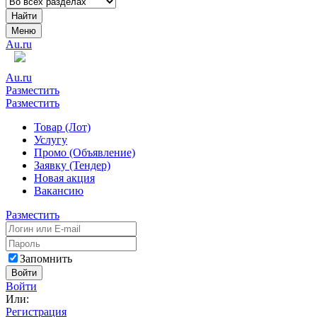
Найти
Меню
Au.ru
Au.ru
Разместить
Разместить
Товар (Лот)
Услугу
Промо (Объявление)
Заявку (Тендер)
Новая акция
Вакансию
Разместить
Запомнить
Войти
Войти
Или:
Регистрация