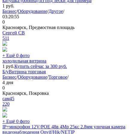
катушка (бобина) из под лески для тримера
1
руб.
Бизнес
/
Оборудование
/
Другое
/
03:20:55
0
Красноярск, Предмостная площадь
Сергей СВ
511
+ Ещё 0 фото
холодильная витрина
1
руб.
Купить сейчас за
300
руб.
Б/у
Витрина торговая
Бизнес
/
Оборудование
/
Торговое
/
4 дня
0
Красноярск, Покровка
сам45
220
+ Ещё 0 фото
IP+микрофон 12V/РОЕ 48в 4Mp 25кс 2.8мм уличная камера
видеонаблюдения Onvif/Hik/NETIP