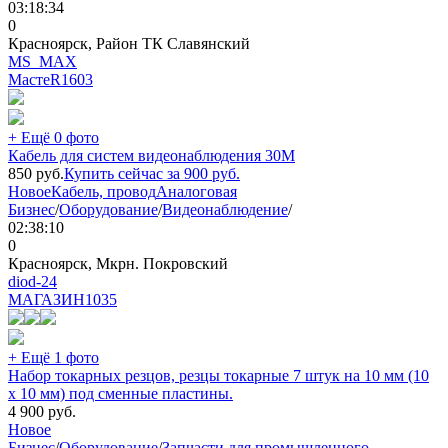
03:18:34
0
Красноярск, Район ТК Славянский
MS_MAX
МастеR
1603
+ Ещё 0 фото
Кабель для систем видеонаблюдения 30М
850
руб.
Купить сейчас за
900
руб.
Новое
Кабель, провод
Аналоговая
Бизнес
/
Оборудование
/
Видеонаблюдение
/
02:38:10
0
Красноярск, Мкрн. Покровский
diod-24
МАГАЗИН
1035
+ Ещё 1 фото
Набор токарных резцов, резцы токарные 7 штук на 10 мм (10
х 10 мм) под сменные пластины.
4 900
руб.
Новое
Бизнес
/
Оборудование
/
Запчасти для промышленного