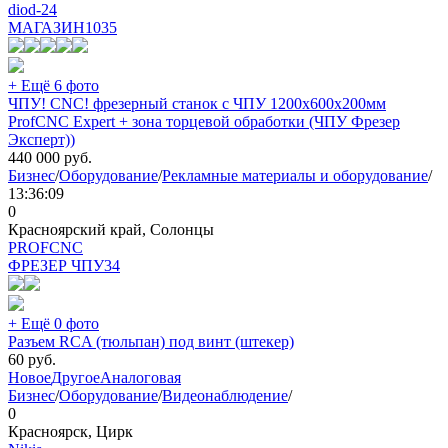
diod-24
МАГАЗИН
1035
+ Ещё 6 фото
ЧПУ! CNC! фрезерный станок с ЧПУ 1200х600х200мм
ProfCNC Expert + зона торцевой обработки (ЧПУ Фрезер
Эксперт))
440 000
руб.
Бизнес
/
Оборудование
/
Рекламные материалы и оборудование
/
13:36:09
0
Красноярский край, Солонцы
PROFCNC
ФРЕЗЕР ЧПУ
34
+ Ещё 0 фото
Разъем RCA (тюльпан) под винт (штекер)
60
руб.
Новое
Другое
Аналоговая
Бизнес
/
Оборудование
/
Видеонаблюдение
/
0
Красноярск, Цирк