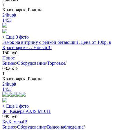
7
Красноярск, Родина
24kupit
1453
+ Ещё 0 фото
Замок на витрину с рейкой бегающий .Цена от 100р. в
Красноярске . . Новый!!!
150
руб.
Новое
Бизнес
/
Оборудование
/
Торговое
/
03:26:18
1
Красноярск, Родина
24kupit
1453
+ Ещё 1 фото
IP - Камера AXIS M1011
999
руб.
Б/у
Камера
IP
Бизнес
/
Оборудование
/
Видеонаблюдение
/