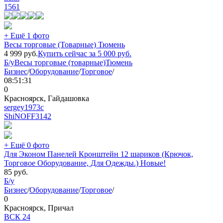
1561
+ Ещё 1 фото
Весы торговые (Товарные) Тюмень
4 999
руб.
Купить сейчас за
5 000
руб.
Б/у
Весы торговые (товарные)
Тюмень
Бизнес
/
Оборудование
/
Торговое
/
08:51:31
0
Красноярск, Гайдашовка
sergey1973с
ShiNOFF
3142
+ Ещё 0 фото
Для Эконом Панелей Кронштейн 12 шариков (Крючок,
Торговое Оборудование, Для Одежды.) Новые!
85
руб.
Б/у
Бизнес
/
Оборудование
/
Торговое
/
0
Красноярск, Причал
ВСК 24