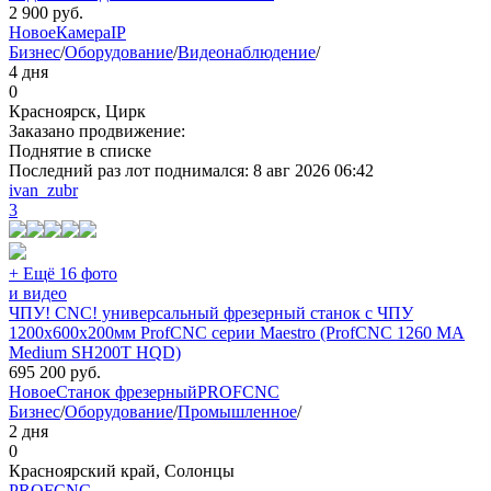
2 900
руб.
Новое
Камера
IP
Бизнес
/
Оборудование
/
Видеонаблюдение
/
4 дня
0
Красноярск, Цирк
Заказано продвижение:
Поднятие в списке
Последний раз лот поднимался:
8 авг 2026 06:42
ivan_zubr
3
+ Ещё 16 фото
и видео
ЧПУ! CNC! универсальный фрезерный станок с ЧПУ
1200х600х200мм ProfCNC серии Maestro (ProfCNC 1260 MA
Medium SH200T HQD)
695 200
руб.
Новое
Станок фрезерный
PROFCNC
Бизнес
/
Оборудование
/
Промышленное
/
2 дня
0
Красноярский край, Солонцы
PROFCNC