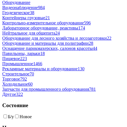
Оборудование
Видеонаблюдение
984
Геодезическое
38
Контейнеры грузовые
21
Контрольно-измерительное оборудование
596
Лабораторное оборудование, реактивы
174
Нейтральное для общепита
24
Оборудование для лесного хозяйства и лесозаготовки
22
Оборудование и материалы для полиграфии
28
Оснащение парикмахерских, салонов красоты
44
Павильоны, ларьки
18
Пищевое
223
Промышленное
1466
Рекламные материалы и оборудование
130
Строительное
70
Торговое
792
Холодильное
60
Запчасти для промышленного оборудования
781
Другое
322
Состояние
Б/у
Новое