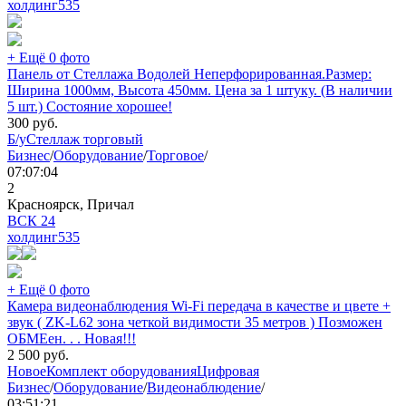
холдинг
535
+ Ещё 0 фото
Панель от Стеллажа Водолей Неперфорированная.Размер:
Ширина 1000мм, Высота 450мм. Цена за 1 штуку. (В наличии
5 шт.) Состояние хорошее!
300
руб.
Б/у
Стеллаж торговый
Бизнес
/
Оборудование
/
Торговое
/
07:07:04
2
Красноярск, Причал
ВСК 24
холдинг
535
+ Ещё 0 фото
Камера видеонаблюдения Wi-Fi передача в качестве и цвете +
звук ( ZK-L62 зона четкой видимости 35 метров ) Позможен
ОБМЕен. . . Новая!!!
2 500
руб.
Новое
Комплект оборудования
Цифровая
Бизнес
/
Оборудование
/
Видеонаблюдение
/
03:51:21