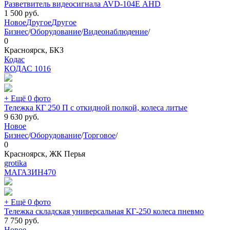
Разветвитель видеосигнала AVD-104E АНD
1 500
руб.
Новое
Другое
Другое
Бизнес
/
Оборудование
/
Видеонаблюдение
/
0
Красноярск, БКЗ
Кодас
КОДАС
1016
+ Ещё 0 фото
Тележка КГ 250 П с откидной полкой, колеса литые
9 630
руб.
Новое
Бизнес
/
Оборудование
/
Торговое
/
0
Красноярск, ЖК Перья
grotika
МАГАЗИН
470
+ Ещё 0 фото
Тележка складская универсальная КГ-250 колеса пневмо
7 750
руб.
Новое