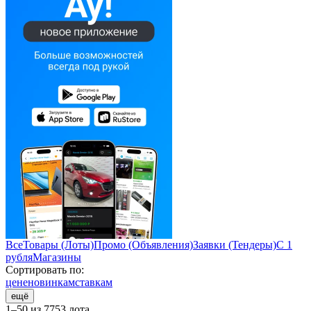
Все
Товары (Лоты)
Промо (Объявления)
Заявки (Тендеры)
С 1
рубля
Магазины
Сортировать по:
цене
новинкам
ставкам
ещё
1–50 из 7753 лота