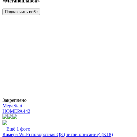
«Мегапоплавок»
Подключить себе
Закреплено
MegaStart
НОМЕРА
442
+ Ещё 1 фото
Камера Wi-Fi поворотная Q8 (читай описание) (К18)