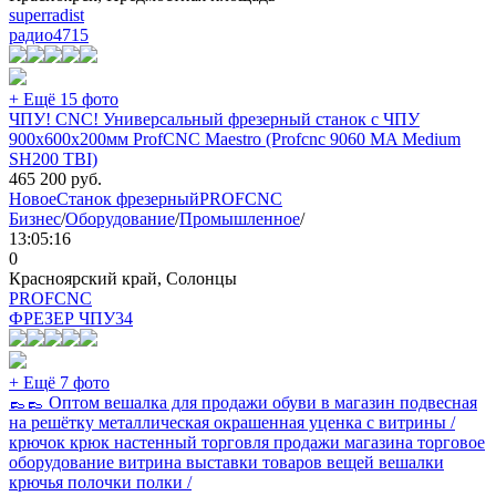
superradist
радио
4715
+ Ещё 15 фото
ЧПУ! CNC! Универсальный фрезерный станок с ЧПУ
900х600х200мм ProfCNC Maestro (Profcnc 9060 MA Medium
SH200 TBI)
465 200
руб.
Новое
Станок фрезерный
PROFCNC
Бизнес
/
Оборудование
/
Промышленное
/
13:05:16
0
Красноярский край, Солонцы
PROFCNC
ФРЕЗЕР ЧПУ
34
+ Ещё 7 фото
👞👞 Оптом вешалка для продажи обуви в магазин подвесная
на решётку металлическая окрашенная уценка с витрины /
крючок крюк настенный торговля продажи магазина торговое
оборудование витрина выставки товаров вещей вешалки
крючья полочки полки /