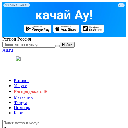
РЕКЛАМА • AU.RU
Регион
Россия
Найти
Au.ru
Каталог
Услуги
Распродажа с 1
₽
Магазины
Форум
Помощь
Блог