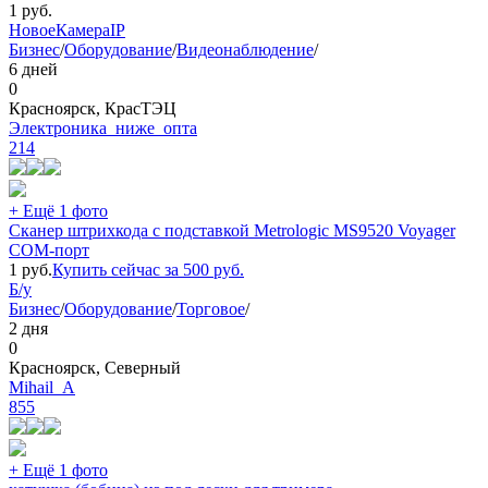
1
руб.
Новое
Камера
IP
Бизнес
/
Оборудование
/
Видеонаблюдение
/
6 дней
0
Красноярск, КрасТЭЦ
Электроника_ниже_опта
214
+ Ещё 1 фото
Сканер штрихкода с подставкой Metrologic MS9520 Voyager
COM-порт
1
руб.
Купить сейчас за
500
руб.
Б/у
Бизнес
/
Оборудование
/
Торговое
/
2 дня
0
Красноярск, Северный
Mihail_A
855
+ Ещё 1 фото