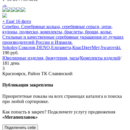
→
+ Ещё 16 фото
Серебро. Серебряные кольца, серебряные серьги, цепи,
кулоны, подвески, комплекты, браслеты, броши, колье.
Стильные и качественные серебряные украшения от лучших
производителей России и Израиля.
Sokolov,Соколов,DENO,Елизавета,КрасЦветМет,Swarovski.
190
руб.
Ювелирные изделия, бижутерия, часы
/
Комплекты изделий
/
181 день
3
Красноярск, Район ТК Славянский
Публикация закреплена
Приоритетные показы на всех страницах каталога и поиска
при любой сортировке.
Как попасть в закреп? Подключите услугу продвижения
«Мегапоплавок»
Подключить себе