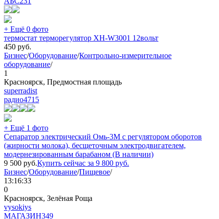
АБС
231
+ Ещё 0 фото
термостат терморегулятор XH-W3001 12вольт
450
руб.
Бизнес
/
Оборудование
/
Контрольно-измерительное
оборудование
/
1
Красноярск, Предмостная площадь
superradist
радио
4715
+ Ещё 1 фото
Сепаратор электрический Омь-3М с регулятором оборотов
(жирности молока), бесщеточным электродвигателем,
модернезированным барабаном (В наличии)
9 500
руб.
Купить сейчас за
9 800
руб.
Бизнес
/
Оборудование
/
Пищевое
/
13:16:33
0
Красноярск, Зелёная Роща
vysokiys
МАГАЗИН
349