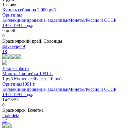
1 ставка
Купить сейчас за
2 000
руб.
Оригинал
Коллекционирование, моделизм
/
Монеты
/
Россия и СССР
1917-1991 года
/
9 дней
0
Красноярский край, Солонцы
slavaevgen9
18
+ Ещё 1 фото
Монета 1 копейка 1991 Л
1
руб.
Купить сейчас за
10
руб.
Оригинал
1991 г.
Коллекционирование, моделизм
/
Монеты
/
Россия и СССР
1917-1991 года
/
14:25:53
0
Красноярск, Взлётка
molodetz
57