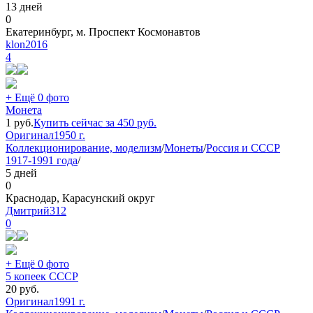
13 дней
0
Екатеринбург, м. Проспект Космонавтов
klon2016
4
+ Ещё 0 фото
Монета
1
руб.
Купить сейчас за
450
руб.
Оригинал
1950 г.
Коллекционирование, моделизм
/
Монеты
/
Россия и СССР
1917-1991 года
/
5 дней
0
Краснодар, Карасунский округ
Дмитрий312
0
+ Ещё 0 фото
5 копеек СССР
20
руб.
Оригинал
1991 г.