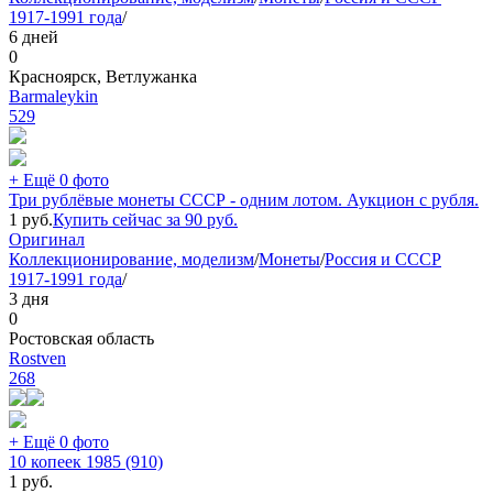
1917-1991 года
/
6 дней
0
Красноярск, Ветлужанка
Barmaleykin
529
+ Ещё 0 фото
Три рублёвые монеты СССР - одним лотом. Аукцион с рубля.
1
руб.
Купить сейчас за
90
руб.
Оригинал
Коллекционирование, моделизм
/
Монеты
/
Россия и СССР
1917-1991 года
/
3 дня
0
Ростовская область
Rostven
268
+ Ещё 0 фото
10 копеек 1985 (910)
1
руб.