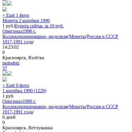
+ Ещё 1 фото
Монета 2 копейки 1990
1
руб.
Купить сейчас за
10
руб.
Оригинал
1990 г.
Коллекционирование, моделизм
/
Монеты
/
Россия и СССР
1917-1991 года
/
14:23:02
0
Красноярск, Взлётка
molodetz
57
+ Ещё 0 фото
1 копейка 1990 (1229)
1
руб.
Оригинал
1990 г.
Коллекционирование, моделизм
/
Монеты
/
Россия и СССР
1917-1991 года
/
6 дней
0
Красноярск, Ветлужанка