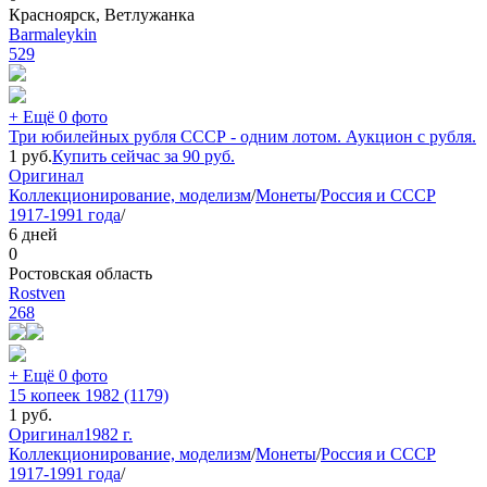
Красноярск, Ветлужанка
Barmaleykin
529
+ Ещё 0 фото
Три юбилейных рубля СССР - одним лотом. Аукцион с рубля.
1
руб.
Купить сейчас за
90
руб.
Оригинал
Коллекционирование, моделизм
/
Монеты
/
Россия и СССР
1917-1991 года
/
6 дней
0
Ростовская область
Rostven
268
+ Ещё 0 фото
15 копеек 1982 (1179)
1
руб.
Оригинал
1982 г.
Коллекционирование, моделизм
/
Монеты
/
Россия и СССР
1917-1991 года
/