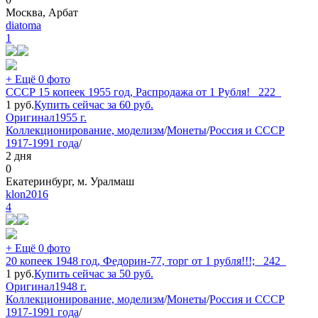
Москва, Арбат
diatoma
1
+ Ещё 0 фото
СССР 15 копеек 1955 год, Распродажа от 1 Рубля! _222_
1
руб.
Купить сейчас за
60
руб.
Оригинал
1955 г.
Коллекционирование, моделизм
/
Монеты
/
Россия и СССР
1917-1991 года
/
2 дня
0
Екатеринбург, м. Уралмаш
klon2016
4
+ Ещё 0 фото
20 копеек 1948 год, Федорин-77, торг от 1 рубля!!!; _242_
1
руб.
Купить сейчас за
50
руб.
Оригинал
1948 г.
Коллекционирование, моделизм
/
Монеты
/
Россия и СССР
1917-1991 года
/