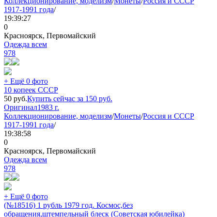
Коллекционирование, моделизм
/
Монеты
/
Россия и СССР
1917-1991 года
/
19:39:27
0
Красноярск, Первомайский
Одежда всем
978
+ Ещё 0 фото
10 копеек СССР
50
руб.
Купить сейчас за
150
руб.
Оригинал
1983 г.
Коллекционирование, моделизм
/
Монеты
/
Россия и СССР
1917-1991 года
/
19:38:58
0
Красноярск, Первомайский
Одежда всем
978
+ Ещё 0 фото
(№18516) 1 рубль 1979 год. Космос,без
обращения,штемпельный блеск (Советская юбилейка)