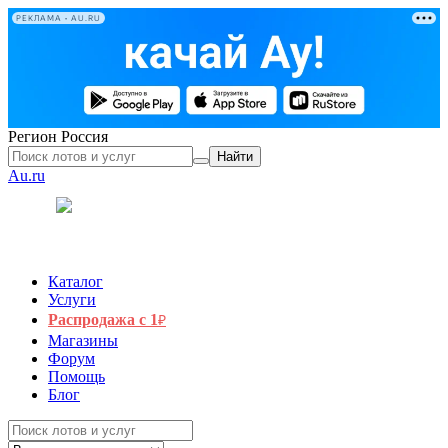
РЕКЛАМА • AU.RU
Регион
Россия
Найти
Au.ru
Каталог
Услуги
Распродажа с 1
₽
Магазины
Форум
Помощь
Блог