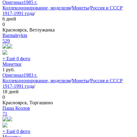
Оригинал
1985 г.
Коллекционирование, моделизм
/
Монеты
/
Россия и СССР
1917-1991 года
/
6 дней
0
Красноярск, Ветлужанка
Barmaleykin
529
+ Ещё 0 фото
Монетки
1
руб.
Оригинал
1983 г.
Коллекционирование, моделизм
/
Монеты
/
Россия и СССР
1917-1991 года
/
18 дней
0
Красноярск, Торгашино
Паша Козлов
71
+ Ещё 0 фото
Монетка