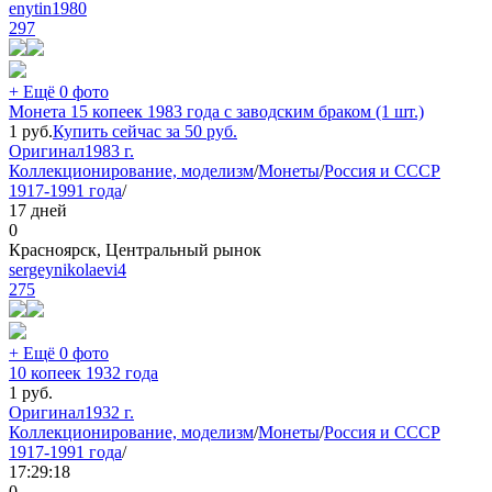
enytin1980
297
+ Ещё 0 фото
Монета 15 копеек 1983 года с заводским браком (1 шт.)
1
руб.
Купить сейчас за
50
руб.
Оригинал
1983 г.
Коллекционирование, моделизм
/
Монеты
/
Россия и СССР
1917-1991 года
/
17 дней
0
Красноярск, Центральный рынок
sergeynikolaevi4
275
+ Ещё 0 фото
10 копеек 1932 года
1
руб.
Оригинал
1932 г.
Коллекционирование, моделизм
/
Монеты
/
Россия и СССР
1917-1991 года
/
17:29:18
0