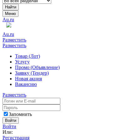
Найти
Меню
Au.ru
Au.ru
Разместить
Разместить
Товар (Лот)
Услугу
Промо (Объявление)
Заявку (Тендер)
Новая акция
Вакансию
Разместить
Запомнить
Войти
Войти
Или:
Регистрация