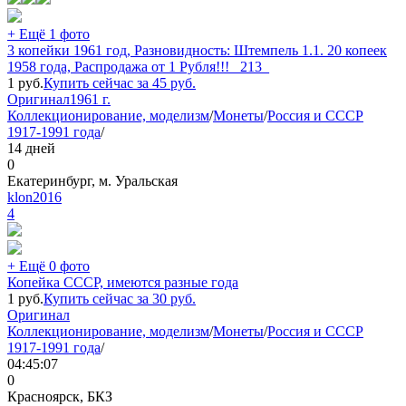
+ Ещё 1 фото
3 копейки 1961 год, Разновидность: Штемпель 1.1. 20 копеек
1958 года, Распродажа от 1 Рубля!!! _213_
1
руб.
Купить сейчас за
45
руб.
Оригинал
1961 г.
Коллекционирование, моделизм
/
Монеты
/
Россия и СССР
1917-1991 года
/
14 дней
0
Екатеринбург, м. Уральская
klon2016
4
+ Ещё 0 фото
Копейка СССР, имеются разные года
1
руб.
Купить сейчас за
30
руб.
Оригинал
Коллекционирование, моделизм
/
Монеты
/
Россия и СССР
1917-1991 года
/
04:45:07
0
Красноярск, БКЗ