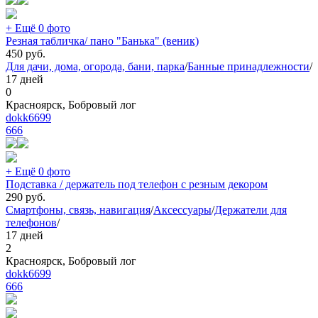
+ Ещё 0 фото
Резная табличка/ пано "Банька" (веник)
450
руб.
Для дачи, дома, огорода, бани, парка
/
Банные принадлежности
/
17 дней
0
Красноярск, Бобровый лог
dokk6699
666
+ Ещё 0 фото
Подставка / держатель под телефон с резным декором
290
руб.
Смартфоны, связь, навигация
/
Аксессуары
/
Держатели для
телефонов
/
17 дней
2
Красноярск, Бобровый лог
dokk6699
666