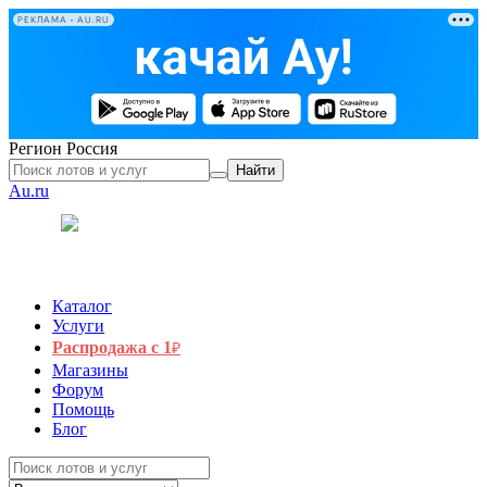
РЕКЛАМА • AU.RU
Регион
Россия
Найти
Au.ru
Каталог
Услуги
Распродажа с 1
₽
Магазины
Форум
Помощь
Блог