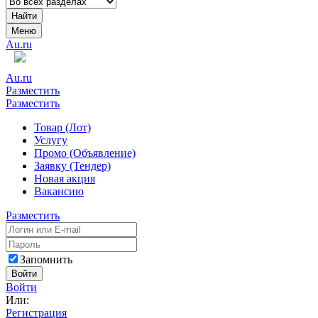
Найти
Меню
Au.ru
Au.ru
Разместить
Разместить
Товар (Лот)
Услугу
Промо (Объявление)
Заявку (Тендер)
Новая акция
Вакансию
Разместить
Запомнить
Войти
Войти
Или:
Регистрация