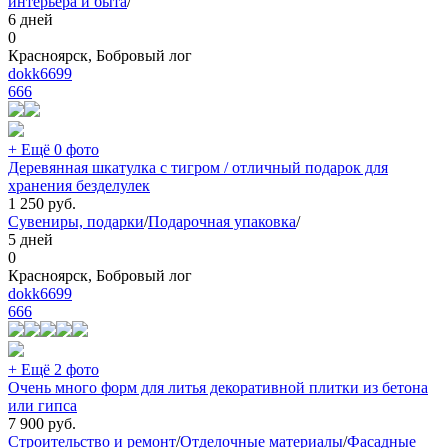
интерьера и быта
/
6 дней
0
Красноярск, Бобровый лог
dokk6699
666
+ Ещё 0 фото
Деревянная шкатулка с тигром / отличный подарок для
хранения безделулек
1 250
руб.
Сувениры, подарки
/
Подарочная упаковка
/
5 дней
0
Красноярск, Бобровый лог
dokk6699
666
+ Ещё 2 фото
Очень много форм для литья декоративной плитки из бетона
или гипса
7 900
руб.
Строительство и ремонт
/
Отделочные материалы
/
Фасадные