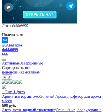
Лоты dokk6699
Поделиться:
dokk6699
666
Активные
Завершенные
Сортировать по:
цене
новинкам
ставкам
ещё
+ Ещё 1 фото
Ароматизатор автомобильный /аромадиффузор для арома
масел
690
руб.
Авто, мото, водный транспорт
/
Оснащение, оборудование,