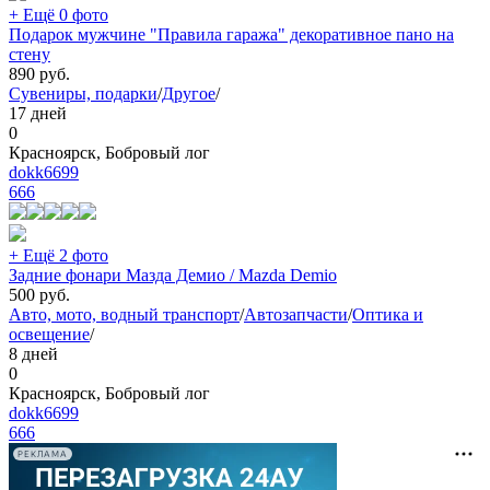
+ Ещё 0 фото
Подарок мужчине "Правила гаража" декоративное пано на
стену
890
руб.
Сувениры, подарки
/
Другое
/
17 дней
0
Красноярск, Бобровый лог
dokk6699
666
+ Ещё 2 фото
Задние фонари Мазда Демио / Mazda Demio
500
руб.
Авто, мото, водный транспорт
/
Автозапчасти
/
Оптика и
освещение
/
8 дней
0
Красноярск, Бобровый лог
dokk6699
666
РЕКЛАМА