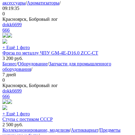
аксессуары
/
Ароматизаторы
/
09:19:35
0
Красноярск, Бобровый лог
dokk6699
666
+ Ещё 1 фото
Фреза по металлу ЧПУ GM-4E-D16.0 ZCC-CT
3 200
руб.
Бизнес
/
Оборудование
/
Запчасти для промышленного
оборудования
/
7 дней
0
Красноярск, Бобровый лог
dokk6699
666
+ Ещё 1 фото
Ступа с пестиком СССР
2 500
руб.
Коллекционирование, моделизм
/
Антиквариат
/
Предметы