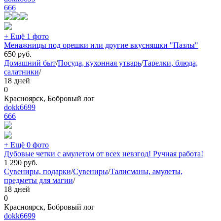
666
+ Ещё 1 фото
Менажницы под орешки или другие вкусняшки "Пазлы"
650
руб.
Домашний быт
/
Посуда, кухонная утварь
/
Тарелки, блюда,
салатники
/
18 дней
0
Красноярск, Бобровый лог
dokk6699
666
+ Ещё 0 фото
Дубовые четки с амулетом от всех невзгод! Ручная работа!
1 290
руб.
Сувениры, подарки
/
Сувениры
/
Талисманы, амулеты,
предметы для магии
/
18 дней
0
Красноярск, Бобровый лог
dokk6699