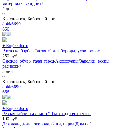
материалы, сайдинг
/
4 дня
0
Красноярск, Бобровый лог
dokk6699
666
+ Ещё 0 фото
Расческа барбер "лезвие" для бороды, усов, волос...
250
руб.
Одежда, обувь, галантерея
/
Аксессуары
/
Заколки, вееры,
расчёски
/
3 дня
0
Красноярск, Бобровый лог
dokk6699
666
+ Ещё 0 фото
Резная табличка / пано " Ты заходи если что"
100
руб.
Для дачи, дома, огорода, бани, парка
/
Другое
/