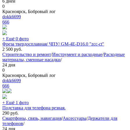
6 дней
0
Красноярск, Бобровый лог
dokk6699
666
+ Ещё 0 фото
Фреза твердосплавная/ ЧПУ/ GM-4E-D16.0 "zcc-ct"
2 500
руб.
Строительство и ремонт
/
Инструмент и расходные
/
Расходные
материалы, сменные насадки
/
24 дня
0
Красноярск, Бобровый лог
dokk6699
666
+ Ещё 1 фото
Подставка для телефона резная.
290
руб.
Смартфоны, связь, навигация
/
Аксессуары
/
Держатели для
телефонов
/
24 дня