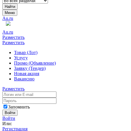
Найти
Меню
Au.ru
Au.ru
Разместить
Разместить
Товар (Лот)
Услугу
Промо (Объявление)
Заявку (Тендер)
Новая акция
Вакансию
Разместить
Запомнить
Войти
Войти
Или:
Регистрация