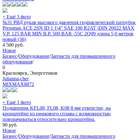
+ Ещё 3 фото
№31 РВД рукав высокого давления гидравлический патрубок
Pressman ACE 2SN ID 1 1\4" SAE 100 R2AT \DIN 20022 MAX
V.P. 125 BAR MIN B.P. 500 BAR -55C 2Q09 длина 5,0 метров
новый (36)
4 500
руб.
Новое
Бизнес
/
Оборудование
/
Запчасти для промышленного
оборудования
/
0
Красноярск, Энергетиков
Julianna-cher
MIXMAX
8872
+ Ещё 1 фото
Подшипник KFL08, FL08, K08 8 мм отверстие, на
кронштейне из цинкового сплава с возможностью
поворачиваться относительно кронштейна.
90
руб.
Новое
Бизнес
/
Оборудование
/
Запчасти для промышленного