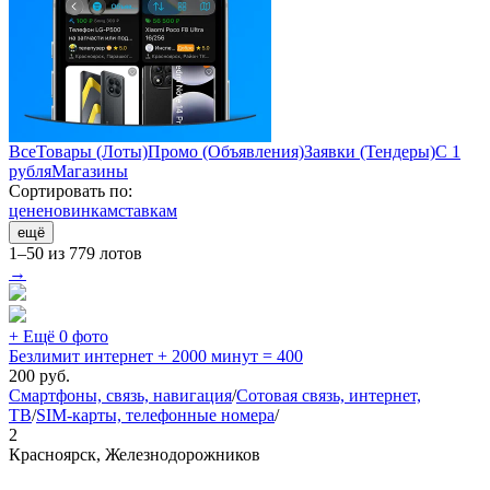
Все
Товары (Лоты)
Промо (Объявления)
Заявки (Тендеры)
С 1
рубля
Магазины
Сортировать по:
цене
новинкам
ставкам
ещё
1–50 из 779 лотов
→
+ Ещё 0 фото
Безлимит интернет + 2000 минут = 400
200
руб.
Смартфоны, связь, навигация
/
Сотовая связь, интернет,
ТВ
/
SIM-карты, телефонные номера
/
2
Красноярск, Железнодорожников