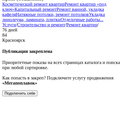
Косметический ремонт квартир
Ремонт квартир «под
ключ»
Капитальный ремонт
Ремонт ванной, укладка
кафеля
Натяжные потолки, ремонт потолков
Укладка
линолеума, ламината, плитки
Отделочные работы
...
Услуги
/
Строительство и ремонт
/
Ремонт квартир
/
76 дней
84
Красноярск
Публикация закреплена
Приоритетные показы на всех страницах каталога и поиска
при любой сортировке.
Как попасть в закреп? Подключите услугу продвижения
«Мегапоплавок»
Подключить себе