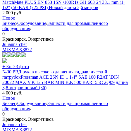
MatchMate PLUS EN 853 1SN \100R1s GH 663-24 38.1 mm (1-
1\2") 50 BAR (725 PSI) Новый длина 2,6 метров
2 000
руб.
Новое
Бизнес
/
Оборудование
/
Запчасти для промышленного
оборудования
/
0
Красноярск, Энергетиков
Julianna-cher
MIXMAX
8872
+ Ещё 3 фото
№30 РВД рукав высокого давления гидравлический
патрубокPressman ACE 2SN ID 1 1\4" SAE 100 R2AT \DIN
20022 MAX V.P. 125 BAR MIN B.P. 500 BAR -55C 2Q09 длина
3,8 метров новый (36)
4 000
руб.
Новое
Бизнес
/
Оборудование
/
Запчасти для промышленного
оборудования
/
0
Красноярск, Энергетиков
Julianna-cher
MIXMAX
8872