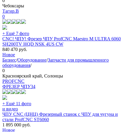
0
Чебоксары
Тагир.В
0
+ Ещё 7 фото
CNC! ЧПУ! Фрезер ЧПУ ProfCNC Maestro M ULTRA 6060
SH200TV HQD NSK 4US CW
840 470
руб.
Новое
Бизнес
/
Оборудование
/
Запчасти для промышленного
оборудования
/
0
Красноярский край, Солонцы
PROFCNC
ФРЕЗЕР ЧПУ
34
+ Ещё 11 фото
и видео
ЧПУ CNC (ЦНЦ) Фрезерный станок с ЧПУ для чугуна и
стали ProfCNC ST6060
1 895 000
руб.
Новое