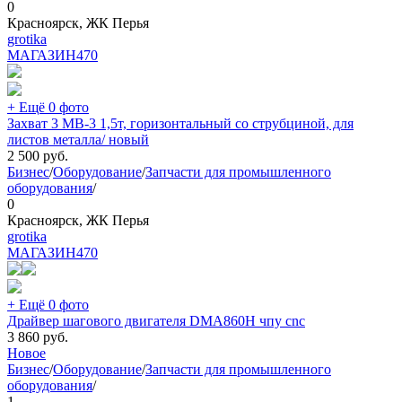
0
Красноярск, ЖК Перья
grotika
МАГАЗИН
470
+ Ещё 0 фото
Захват 3 МВ-3 1,5т, горизонтальный со струбциной, для
листов металла/ новый
2 500
руб.
Бизнес
/
Оборудование
/
Запчасти для промышленного
оборудования
/
0
Красноярск, ЖК Перья
grotika
МАГАЗИН
470
+ Ещё 0 фото
Драйвер шагового двигателя DMA860H чпу cnc
3 860
руб.
Новое
Бизнес
/
Оборудование
/
Запчасти для промышленного
оборудования
/
1