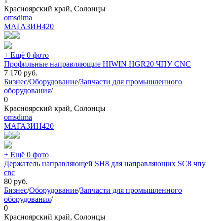
Красноярский край, Солонцы
omsdima
МАГАЗИН
420
+ Ещё 0 фото
Профильные направляющие HIWIN HGR20 ЧПУ CNC
7 170
руб.
Бизнес
/
Оборудование
/
Запчасти для промышленного
оборудования
/
0
Красноярский край, Солонцы
omsdima
МАГАЗИН
420
+ Ещё 0 фото
Держатель направляющей SH8 для направляющих SC8 чпу
cnc
80
руб.
Бизнес
/
Оборудование
/
Запчасти для промышленного
оборудования
/
0
Красноярский край, Солонцы