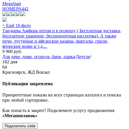
MegaStart
НОМЕРА
442
+ Ещё 16 фото
Тандыры Амфора оптом и в розницу ( Бесплатная доставка,
бесплатное хранение, беспроцентная рассрочка). А также
печи, чугунные и афганские казаны, мангалы, грили,
японские ножи и т.д....
9 900
руб.
Для дачи, дома, огорода, бани, парка
/
Другое
/
182 дня
64
Красноярск, ЖД Вокзал
Публикация закреплена
Приоритетные показы на всех страницах каталога и поиска
при любой сортировке.
Как попасть в закреп? Подключите услугу продвижения
«Мегапоплавок»
Подключить себе