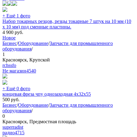
+ Ещё 1 фото
Набор токарных резцов, резцы токарные 7 штук на 10 мм (10
х 10 мм) под сменные пластины.
4 900
руб.
Новое
Бизнес
/
Оборудование
/
Запчасти для промышленного
оборудования
/
1
Красноярск, Крупской
rchssfo
Не магазин
4540
+ Ещё 0 фото
концевая фреза чпу однозаходная 4х32х55
500
руб.
Бизнес
/
Оборудование
/
Запчасти для промышленного
оборудования
/
0
Красноярск, Предмостная площадь
superradist
радио
4715