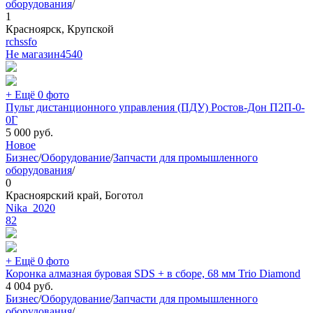
оборудования
/
1
Красноярск, Крупской
rchssfo
Не магазин
4540
+ Ещё 0 фото
Пульт дистанционного управления (ПДУ) Ростов-Дон П2П-0-
0Г
5 000
руб.
Новое
Бизнес
/
Оборудование
/
Запчасти для промышленного
оборудования
/
0
Красноярский край, Боготол
Nika_2020
82
+ Ещё 0 фото
Коронка алмазная буровая SDS + в сборе, 68 мм Trio Diamond
4 004
руб.
Бизнес
/
Оборудование
/
Запчасти для промышленного
оборудования
/