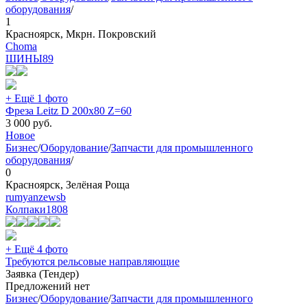
оборудования
/
1
Красноярск, Мкрн. Покровский
Choma
ШИНЫ
89
+ Ещё 1 фото
Фреза Leitz D 200х80 Z=60
3 000
руб.
Новое
Бизнес
/
Оборудование
/
Запчасти для промышленного
оборудования
/
0
Красноярск, Зелёная Роща
rumyanzewsb
Колпаки
1808
+ Ещё 4 фото
Требуются рельсовые направляющие
Заявка (Тендер)
Предложений нет
Бизнес
/
Оборудование
/
Запчасти для промышленного