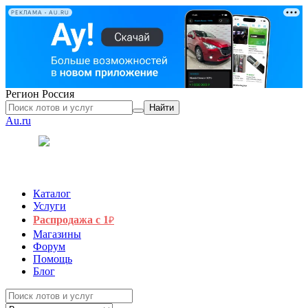
РЕКЛАМА • AU.RU
Регион
Россия
Найти
Au.ru
Каталог
Услуги
Распродажа с 1
₽
Магазины
Форум
Помощь
Блог