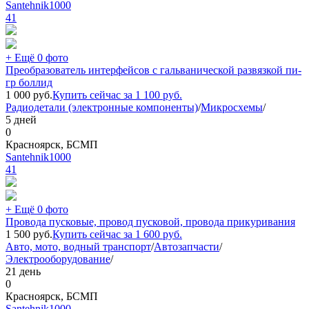
Santehnik1000
41
+ Ещё 0 фото
Преобразователь интерфейсов с гальванической развязкой пи-
гр боллид
1 000
руб.
Купить сейчас за
1 100
руб.
Радиодетали (электронные компоненты)
/
Микросхемы
/
5 дней
0
Красноярск, БСМП
Santehnik1000
41
+ Ещё 0 фото
Провода пусковые, провод пусковой, провода прикуривания
1 500
руб.
Купить сейчас за
1 600
руб.
Авто, мото, водный транспорт
/
Автозапчасти
/
Электрооборудование
/
21 день
0
Красноярск, БСМП
Santehnik1000