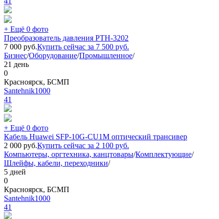
41
+ Ещё 0 фото
Преобразователь давления PTH-3202
7 000
руб.
Купить сейчас за
7 500
руб.
Бизнес
/
Оборудование
/
Промышленное
/
21 день
0
Красноярск, БСМП
Santehnik1000
41
+ Ещё 0 фото
Кабель Huawei SFP-10G-CU1M оптический трансивер
2 000
руб.
Купить сейчас за
2 100
руб.
Компьютеры, оргтехника, канцтовары
/
Комплектующие
/
Шлейфы, кабели, переходники
/
5 дней
0
Красноярск, БСМП
Santehnik1000
41