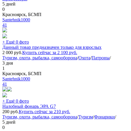
5 дней
0
Красноярск, БСМП
Santehnik1000
41
+ Ещё 0 фото
Данный товар предназначен только для взрослых
2 000
руб.
Купить сейчас за
2 100
руб.
Туризм, охота, рыбалка, самооборона
/
Охота
/
Патроны
/
3 дня
1
Красноярск, БСМП
Santehnik1000
41
+ Ещё 0 фото
Налобный фонарь ЭРА G7
200
руб.
Купить сейчас за
210
руб.
Туризм, охота, рыбалка, самооборона
/
Туризм
/
Фонарики
/
5 дней
0