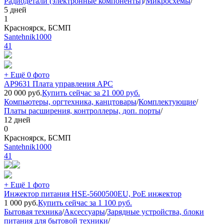
Радиодетали (электронные компоненты)
/
Микросхемы
/
5 дней
1
Красноярск, БСМП
Santehnik1000
41
+ Ещё 0 фото
AP9631 Плата управления APC
20 000
руб.
Купить сейчас за
21 000
руб.
Компьютеры, оргтехника, канцтовары
/
Комплектующие
/
Платы расширения, контроллеры, доп. порты
/
12 дней
0
Красноярск, БСМП
Santehnik1000
41
+ Ещё 1 фото
Инжектор питания HSE-5600500EU, PoE инжектор
1 000
руб.
Купить сейчас за
1 100
руб.
Бытовая техника
/
Аксессуары
/
Зарядные устройства, блоки
питания для бытовой техники
/