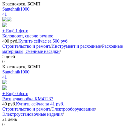
Красноярск, БСМП
Santehnik1000
41
+ Ещё 1 фото
Коловорот, сверло ручное
400
руб.
Купить сейчас за
500
руб.
Строительство и ремонт
/
Инструмент и расходные
/
Расходные
материалы, сменные насадки
/
5 дней
0
Красноярск, БСМП
Santehnik1000
41
+ Ещё 0 фото
Распредкоробка КМ41237
40
руб.
Купить сейчас за
41
руб.
Строительство и ремонт
/
Электрооборудование
/
Электроустановочные изделия
/
21 день
0