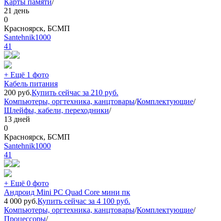
Карты памяти
/
21 день
0
Красноярск, БСМП
Santehnik1000
41
+ Ещё 1 фото
Кабель питания
200
руб.
Купить сейчас за
210
руб.
Компьютеры, оргтехника, канцтовары
/
Комплектующие
/
Шлейфы, кабели, переходники
/
13 дней
0
Красноярск, БСМП
Santehnik1000
41
+ Ещё 0 фото
Андроид Mini PC Quad Core мини пк
4 000
руб.
Купить сейчас за
4 100
руб.
Компьютеры, оргтехника, канцтовары
/
Комплектующие
/
Процессоры
/