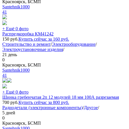
Красноярск, БСМП
Santehnik1000
41
+ Ещё 0 фото
Распредкоробка КМ41242
150
руб.
Купить сейчас за
160
руб.
Строительство и ремонт
/
Электрооборудование
/
Электроустановочные изделия
/
21 день
0
Красноярск, БСМП
Santehnik1000
41
+ Ещё 0 фото
Шинка гребенчатая 2п 12 модулей 18 мм 100А разрезаемая
700
руб.
Купить сейчас за
800
руб.
Радиодетали (электронные компоненты)
/
Другое
/
5 дней
0
Красноярск, БСМП
Santehnik1000