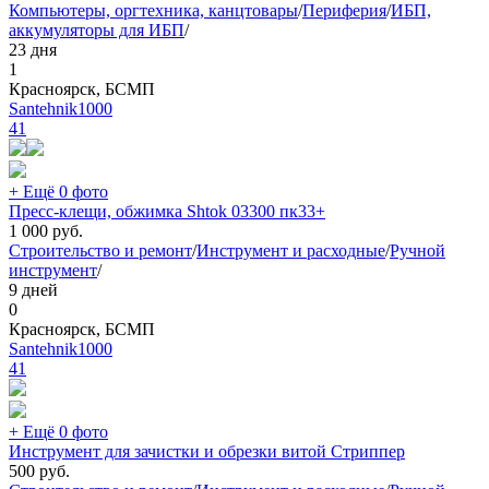
Компьютеры, оргтехника, канцтовары
/
Периферия
/
ИБП,
аккумуляторы для ИБП
/
23 дня
1
Красноярск, БСМП
Santehnik1000
41
+ Ещё 0 фото
Пресс-клещи, обжимка Shtok 03300 пк33+
1 000
руб.
Строительство и ремонт
/
Инструмент и расходные
/
Ручной
инструмент
/
9 дней
0
Красноярск, БСМП
Santehnik1000
41
+ Ещё 0 фото
Инструмент для зачистки и обрезки витой Стриппер
500
руб.