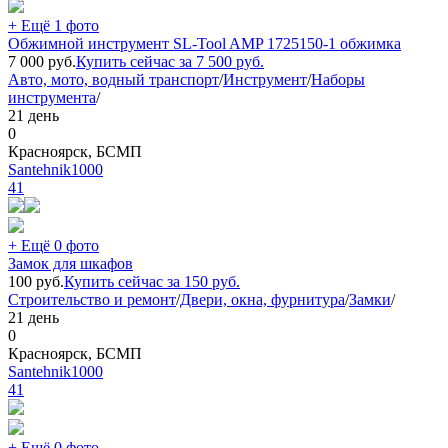
+ Ещё 1 фото
Обжимной инструмент SL-Tool AMP 1725150-1 обжимка
7 000
руб.
Купить сейчас за
7 500
руб.
Авто, мото, водный транспорт
/
Инструмент
/
Наборы
инструмента
/
21 день
0
Красноярск, БСМП
Santehnik1000
41
+ Ещё 0 фото
Замок для шкафов
100
руб.
Купить сейчас за
150
руб.
Строительство и ремонт
/
Двери, окна, фурнитура
/
Замки
/
21 день
0
Красноярск, БСМП
Santehnik1000
41
+ Ещё 0 фото