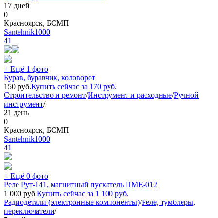
17 дней
0
Красноярск, БСМП
Santehnik1000
41
+ Ещё 1 фото
Бурав, буравчик, коловорот
150
руб.
Купить сейчас за
170
руб.
Строительство и ремонт
/
Инструмент и расходные
/
Ручной
инструмент
/
21 день
0
Красноярск, БСМП
Santehnik1000
41
+ Ещё 0 фото
Реле Рут-141, магнитный пускатель ПМЕ-012
1 000
руб.
Купить сейчас за
1 100
руб.
Радиодетали (электронные компоненты)
/
Реле, тумблеры,
переключатели
/