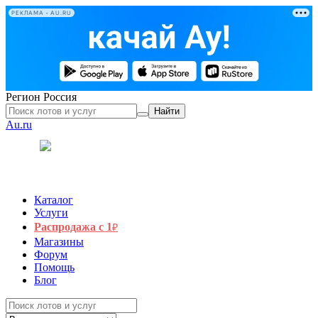
РЕКЛАМА • AU.RU
Регион
Россия
Найти
Au.ru
Каталог
Услуги
Распродажа с 1
₽
Магазины
Форум
Помощь
Блог