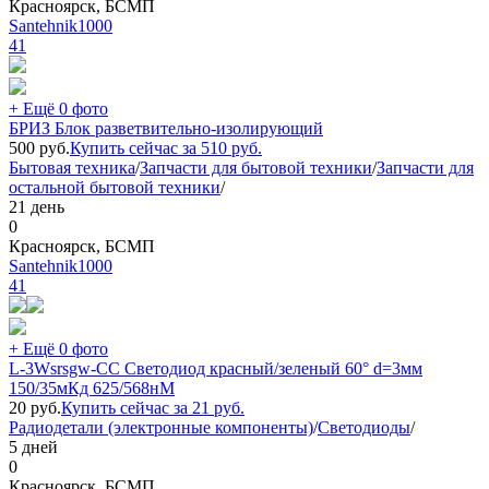
Красноярск, БСМП
Santehnik1000
41
+ Ещё 0 фото
БРИЗ Блок разветвительно-изолирующий
500
руб.
Купить сейчас за
510
руб.
Бытовая техника
/
Запчасти для бытовой техники
/
Запчасти для
остальной бытовой техники
/
21 день
0
Красноярск, БСМП
Santehnik1000
41
+ Ещё 0 фото
L-3Wsrsgw-CC Светодиод красный/зеленый 60° d=3мм
150/35мКд 625/568нМ
20
руб.
Купить сейчас за
21
руб.
Радиодетали (электронные компоненты)
/
Светодиоды
/
5 дней
0
Красноярск, БСМП