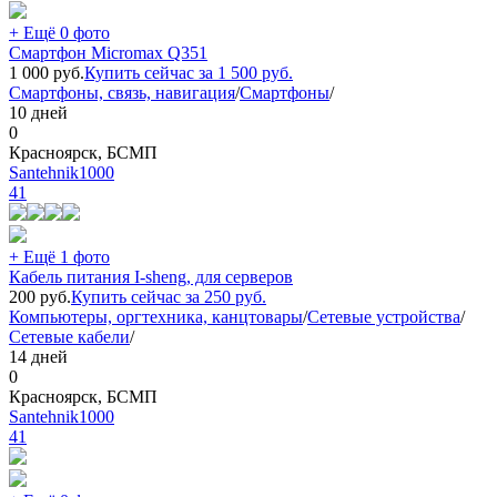
+ Ещё 0 фото
Смартфон Micromax Q351
1 000
руб.
Купить сейчас за
1 500
руб.
Смартфоны, связь, навигация
/
Смартфоны
/
10 дней
0
Красноярск, БСМП
Santehnik1000
41
+ Ещё 1 фото
Кабель питания I-sheng, для серверов
200
руб.
Купить сейчас за
250
руб.
Компьютеры, оргтехника, канцтовары
/
Сетевые устройства
/
Сетевые кабели
/
14 дней
0
Красноярск, БСМП
Santehnik1000
41