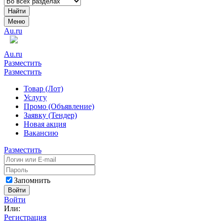
Найти
Меню
Au.ru
Au.ru
Разместить
Разместить
Товар (Лот)
Услугу
Промо (Объявление)
Заявку (Тендер)
Новая акция
Вакансию
Разместить
Запомнить
Войти
Войти
Или:
Регистрация