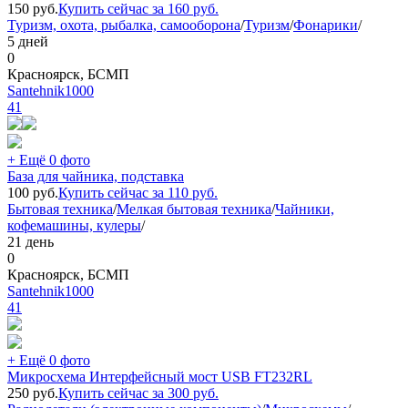
150
руб.
Купить сейчас за
160
руб.
Туризм, охота, рыбалка, самооборона
/
Туризм
/
Фонарики
/
5 дней
0
Красноярск, БСМП
Santehnik1000
41
+ Ещё 0 фото
База для чайника, подставка
100
руб.
Купить сейчас за
110
руб.
Бытовая техника
/
Мелкая бытовая техника
/
Чайники,
кофемашины, кулеры
/
21 день
0
Красноярск, БСМП
Santehnik1000
41
+ Ещё 0 фото
Микросхема Интерфейсный мост USB FT232RL
250
руб.
Купить сейчас за
300
руб.