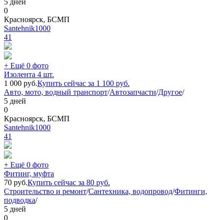
5 дней
0
Красноярск, БСМП
Santehnik1000
41
+ Ещё 0 фото
Изолента 4 шт.
1 000
руб.
Купить сейчас за
1 100
руб.
Авто, мото, водный транспорт
/
Автозапчасти
/
Другое
/
5 дней
0
Красноярск, БСМП
Santehnik1000
41
+ Ещё 0 фото
Фитинг, муфта
70
руб.
Купить сейчас за
80
руб.
Строительство и ремонт
/
Сантехника, водопровод
/
Фитинги,
подводка
/
5 дней
0