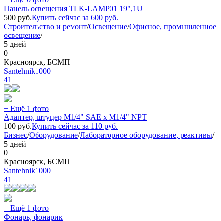
Панель освещения TLK-LAMP01 19",1U
500
руб.
Купить сейчас за
600
руб.
Строительство и ремонт
/
Освещение
/
Офисное, промышленное
освещение
/
5 дней
0
Красноярск, БСМП
Santehnik1000
41
+ Ещё 1 фото
Адаптер, штуцер M1/4" SAE х M1/4" NPT
100
руб.
Купить сейчас за
110
руб.
Бизнес
/
Оборудование
/
Лабораторное оборудование, реактивы
/
5 дней
0
Красноярск, БСМП
Santehnik1000
41
+ Ещё 1 фото
Фонарь, фонарик