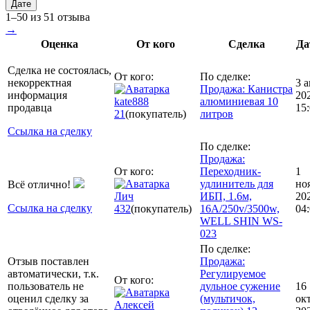
Дате
1–50 из 51 отзыва
→
Оценка
От кого
Сделка
Да
Сделка не состоялась,
От кого:
По сделке:
некорректная
3 а
Продажа: Канистра
информация
20
kate888
алюминиевая 10
продавца
15
21
(покупатель)
литров
Ссылка на сделку
По сделке:
Продажа:
От кого:
Переходник-
1
удлинитель для
но
Всё отлично!
Лич
ИБП, 1.6м,
20
Ссылка на сделку
432
(покупатель)
16A/250v/3500w,
04
WELL SHIN WS-
023
По сделке:
Отзыв поставлен
Продажа:
автоматически, т.к.
Регулируемое
От кого:
пользователь не
дульное сужение
16
оценил сделку за
(мультичок,
ок
Алексей