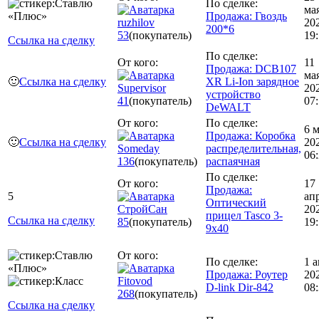
По сделке:
ма
Продажа: Гвоздь
ruzhilov
20
200*6
53
(покупатель)
19
Ссылка на сделку
По сделке:
От кого:
11
Продажа: DCB107
ма
🙂
Ссылка на сделку
XR Li-Ion зарядное
Supervisor
20
устройство
41
(покупатель)
07
DeWALT
От кого:
По сделке:
6 
Продажа: Коробка
🙂
Ссылка на сделку
20
Someday
распределительная,
06
136
(покупатель)
распаячная
По сделке:
От кого:
17
Продажа:
5
ап
Оптический
СтройСан
20
прицел Tasco 3-
Ссылка на сделку
85
(покупатель)
19
9x40
От кого:
По сделке:
1 
Продажа: Роутер
20
Fitovod
D-link Dir-842
08
268
(покупатель)
Ссылка на сделку