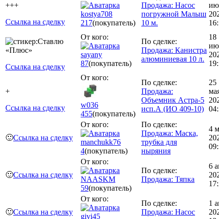
+++
Продажа: Насос
ию
kostya708
погружной Малыш
20
Ссылка на сделку
217
(покупатель)
10 м.
16
От кого:
18
По сделке:
ию
Продажа: Канистра
sayany
20
алюминиевая 10 л.
87
(покупатель)
19
Ссылка на сделку
От кого:
По сделке:
25
+
Продажа:
ма
Объемник Астра-5
20
w036
Ссылка на сделку
исп.А (ИО 409-10)
04
455
(покупатель)
От кого:
По сделке:
4 
Продажа: Маска,
🙂
Ссылка на сделку
20
manchukk76
трубка для
09
4
(покупатель)
ныряния
От кого:
6 
По сделке:
🙂
Ссылка на сделку
20
NAASKM
Продажа: Тяпка
17
59
(покупатель)
От кого:
По сделке:
1 
🙂
Ссылка на сделку
Продажа: Насос
20
givi45