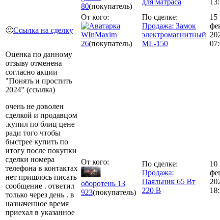
для матраса
13
80
(покупатель)
От кого:
По сделке:
15
Продажа: Замок
фе
🙂
Ссылка на сделку
WInMaxim
электромагнитный
20
26
(покупатель)
ML-150
07
Оценка по данному
отзыву отменена
согласно акции
"Понять и простить
2024" (ссылка)
очень не доволен
сделкой и продавцом
.купил по блиц цене
ради того чтобы
быстрее купить по
итогу после покупки
сделки номера
От кого:
По сделке:
10
телефона в контактах
Продажа:
фе
нет пришлось писать
Паяльник 65 Вт
20
оборотень 13
сообщение . ответил
220 В
18
923
(покупатель)
только через день . в
назначенное время
приехал в указанное