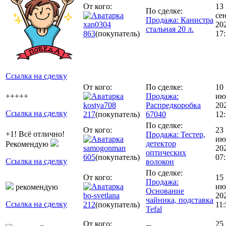
От кого:
13
По сделке:
се
Продажа: Канистра
xan0304
20
стальная 20 л.
863
(покупатель)
17
Ссылка на сделку
От кого:
По сделке:
10
+++++
Продажа:
ию
kostya708
Распредкоробка
20
Ссылка на сделку
217
(покупатель)
67040
12
По сделке:
От кого:
23
+1! Всё отлично!
Продажа: Тестер,
ию
детектор
Рекомендую
samogonman
20
оптических
605
(покупатель)
07
Ссылка на сделку
волокон
По сделке:
От кого:
15
Продажа:
ию
рекомендую
Основание
bo-svetlana
20
чайника, подставка
Ссылка на сделку
212
(покупатель)
11:
Tefal
От кого:
25