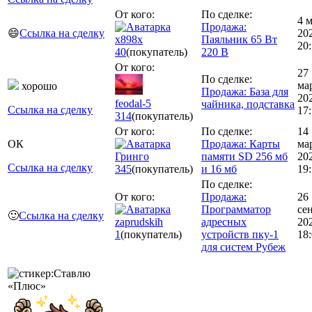
От кого:
По сделке:
4 
Продажа:
😄
Ссылка на сделку
20
x898x
Паяльник 65 Вт
20
40
(покупатель)
220 В
От кого:
27
По сделке:
ма
хорошо
Продажа: База для
20
feodal-5
чайника, подставка
Ссылка на сделку
17:
314
(покупатель)
От кого:
По сделке:
14
ОК
Продажа: Карты
ма
Гринго
памяти SD 256 мб
20
Ссылка на сделку
345
(покупатель)
и 16 мб
19
По сделке:
От кого:
Продажа:
26
Программатор
се
🙂
Ссылка на сделку
zaprudskih
адресных
20
1
(покупатель)
устройств пку-1
18
для систем Рубеж