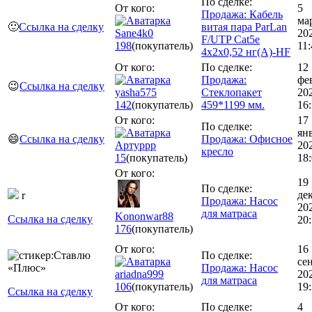
По сделке:
От кого:
5
Продажа: Кабель
ма
🙂
Ссылка на сделку
витая пара ParLan
Sane4k0
20
F/UTP Cat5e
198
(покупатель)
11:
4х2х0,52 нг(А)-HF
От кого:
По сделке:
12
Продажа:
фе
😉
Ссылка на сделку
yasha575
Стеклопакет
20
142
(покупатель)
459*1199 мм.
16
От кого:
17
По сделке:
ян
😄
Ссылка на сделку
Продажа: Офисное
Артуррр
20
кресло
15
(покупатель)
18
От кого:
19
По сделке:
де
r
Продажа: Насос
20
для матраса
Kononwar88
Ссылка на сделку
20
176
(покупатель)
От кого:
16
По сделке:
се
Продажа: Насос
ariadna999
20
для матраса
106
(покупатель)
19
Ссылка на сделку
От кого:
По сделке:
4