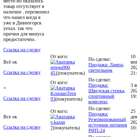
место но оказалось
товар отсутствует в
наличии . перезвонил
что нашел когда я
уже в Дивногорск
уехал. так что
причин для минуса
предостаточно.
Ссылка на сделку
От кого:
10
По сделке:
Всё ок
ян
Продажа: Лампа,
serega900
20
светильник
Ссылка на сделку
451
(покупатель)
21
По сделке:
От кого:
Продажа:
3 
+
Шведская стенка,
20
KonstanTeen
спортивный
19
Ссылка на сделку
93
(покупатель)
комплекс
По сделке:
От кого:
25
Продажа:
Все ок
де
Резервированный
v.kazan
20
источник питания
Ссылка на сделку
7
(покупатель)
10
РИП-24