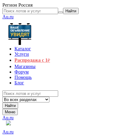
Регион
Россия
Найти
Au.ru
Каталог
Услуги
Распродажа с 1
₽
Магазины
Форум
Помощь
Блог
Найти
Меню
Au.ru
Au.ru