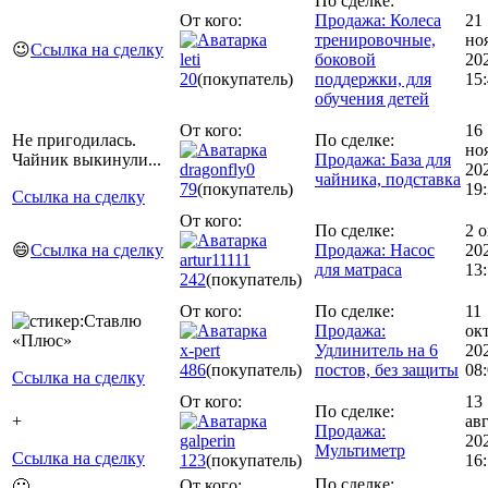
По сделке:
От кого:
Продажа: Колеса
21
тренировочные,
но
😉
Ссылка на сделку
leti
боковой
20
20
(покупатель)
поддержки, для
15
обучения детей
От кого:
16
Не пригодилась.
По сделке:
но
Чайник выкинули...
Продажа: База для
dragonfly0
20
чайника, подставка
79
(покупатель)
19
Ссылка на сделку
От кого:
По сделке:
2 о
😄
Ссылка на сделку
Продажа: Насос
20
artur11111
для матраса
13:
242
(покупатель)
От кого:
По сделке:
11
Продажа:
ок
x-pert
Удлинитель на 6
20
486
(покупатель)
постов, без защиты
08
Ссылка на сделку
От кого:
13
По сделке:
+
ав
Продажа:
galperin
20
Мультиметр
Ссылка на сделку
123
(покупатель)
16
По сделке:
От кого:
🙂