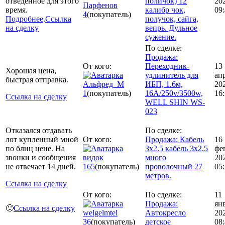
отведённое для этого
поличок) 12
20
Парфенов
время.
калибр чок,
09
4
(покупатель)
Подробнее
.
Ссылка
получок, сайга,
на сделку
вепрь. Дульное
сужение.
По сделке:
Продажа:
От кого:
Переходник-
13
Хорошая цена,
удлинитель для
ап
быстрая отправка.
Альфред_М
ИБП, 1.6м,
20
1
(покупатель)
16A/250v/3500w,
16
Ссылка на сделку
WELL SHIN WS-
023
Отказался отдавать
По сделке:
лот купленный мной
От кого:
Продажа: Кабель
16
по блиц цене. На
3x2.5 кабель 3х2,5
фе
звонки и сообщения
видок
много
20
не отвечает 14 дней.
165
(покупатель)
проволочный 27
05
метров.
Ссылка на сделку
От кого:
По сделке:
11
Продажа:
ян
🙂
Ссылка на сделку
welgelmtel
Автокресло
20
36
(покупатель)
детское
08