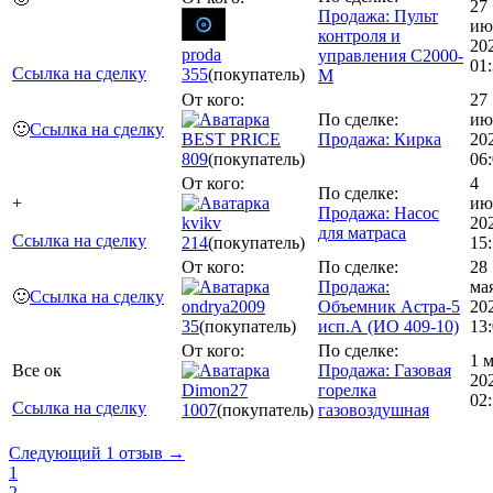
27
Продажа: Пульт
ию
контроля и
20
proda
управления С2000-
01
Ссылка на сделку
355
(покупатель)
М
От кого:
27
По сделке:
ию
🙂
Ссылка на сделку
BEST PRICE
Продажа: Кирка
20
809
(покупатель)
06
От кого:
4
По сделке:
+
ию
Продажа: Насос
kvikv
20
для матраса
Ссылка на сделку
214
(покупатель)
15
От кого:
По сделке:
28
Продажа:
ма
🙂
Ссылка на сделку
ondrya2009
Объемник Астра-5
20
35
(покупатель)
исп.А (ИО 409-10)
13
От кого:
По сделке:
1 
Все ок
Продажа: Газовая
20
Dimon27
горелка
02
Ссылка на сделку
1007
(покупатель)
газовоздушная
Следующий 1 отзыв →
1
2