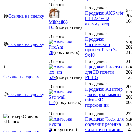
От кого:
По сделке:
6 о
Продажа: АКБ wbr
20
😄
Ссылка на сделку
hrl 1234w f2
16
Mikhail88
аккумулятор
163
(покупатель)
По сделке:
От кого:
17
Продажа:
ма
😄
Ссылка на сделку
Оптический
FireAnt
20
прицел Tasco 3-
28
(покупатель)
21
9x40
От кого:
По сделке:
21
+
Продажа: Пластик
но
lex_sm
для 3D печати
20
Ссылка на сделку
529
(покупатель)
PET-G
12
По сделке:
От кого:
20
Продажа: Адаптер
ию
😉
Ссылка на сделку
для карты памяти
Satr-wall
20
micro-SD ,
114
(покупатель)
09
переходник
От кого:
По сделке:
27
Продажа: Часы для
ма
Evkim
обучения ребенка
20
4
(покупатель)
читайте описание.
14
Ссылка на сделку