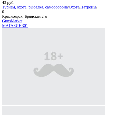
43
руб.
Туризм, охота, рыбалка, самооборона
/
Охота
/
Патроны
/
0
Красноярск, Брянская 2-я
GunsMarket
МАГАЗИН
301