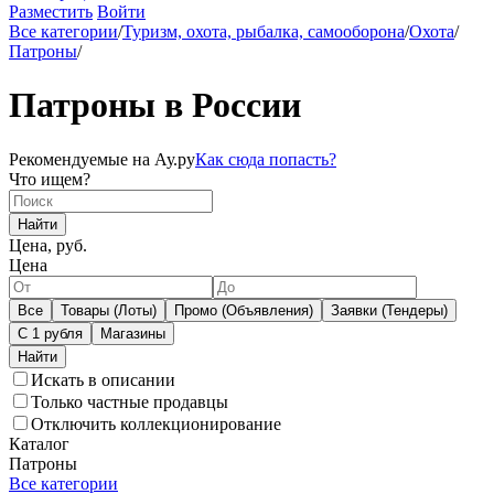
Разместить
Войти
Все категории
/
Туризм, охота, рыбалка, самооборона
/
Охота
/
Патроны
/
Патроны в России
Рекомендуемые на Ау.ру
Как сюда попасть?
Что ищем?
Найти
Цена, руб.
Цена
Все
Товары (Лоты)
Промо (Объявления)
Заявки (Тендеры)
С 1 рубля
Магазины
Искать в описании
Только частные продавцы
Отключить коллекционирование
Каталог
Патроны
Все категории