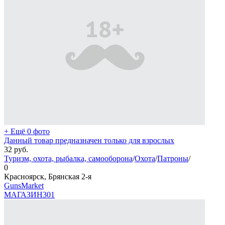
+ Ещё 0 фото
Данный товар предназначен только для взрослых
32
руб.
Туризм, охота, рыбалка, самооборона
/
Охота
/
Патроны
/
0
Красноярск, Брянская 2-я
GunsMarket
МАГАЗИН
301