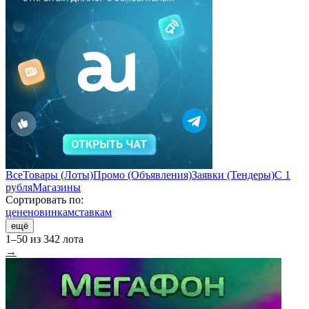
Все
Товары (Лоты)
Промо (Объявления)
Заявки (Тендеры)
С 1
рубля
Магазины
Сортировать по:
цене
новинкам
ставкам
ещё
1–50 из 342 лота
→