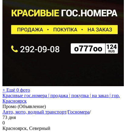
+ Ещё 0 фото
Красивые гос.номера | продажа | покупка | на заказ | гор.
Красноярск
Промо (Объявление)
Авто, мото, водный транспорт
/
Госномера
/
73 дня
0
Красноярск, Северный