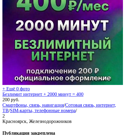
+ Ещё 0 фото
Безлимит интернет + 2000 минут = 400
200
руб.
Смартфоны, связь, навигация
/
Сотовая связь, интернет,
ТВ
/
SIM-карты, телефонные номера
/
2
Красноярск, Железнодорожников
Публикация закреплена