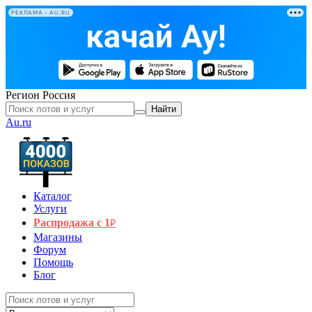
РЕКЛАМА • AU.RU
Регион
Россия
Найти
Au.ru
Каталог
Услуги
Распродажа с 1
₽
Магазины
Форум
Помощь
Блог