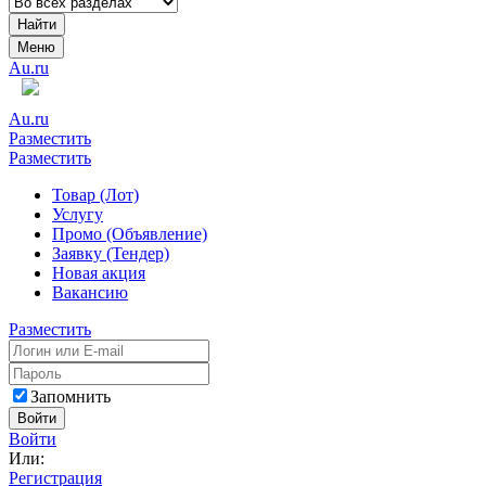
Найти
Меню
Au.ru
Au.ru
Разместить
Разместить
Товар (Лот)
Услугу
Промо (Объявление)
Заявку (Тендер)
Новая акция
Вакансию
Разместить
Запомнить
Войти
Войти
Или:
Регистрация