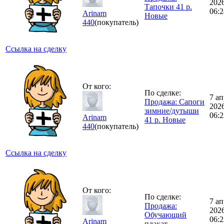
202
Тапочки 41 р.
06:2
Arinam
Новые
440
(покупатель)
Ссылка на сделку
От кого:
По сделке:
7 ап
Продажа: Сапоги
202
зимние/дутыши
06:2
Arinam
41 р. Новые
440
(покупатель)
Ссылка на сделку
От кого:
По сделке:
7 ап
Продажа:
202
Обучающий
06:2
Arinam
плакат