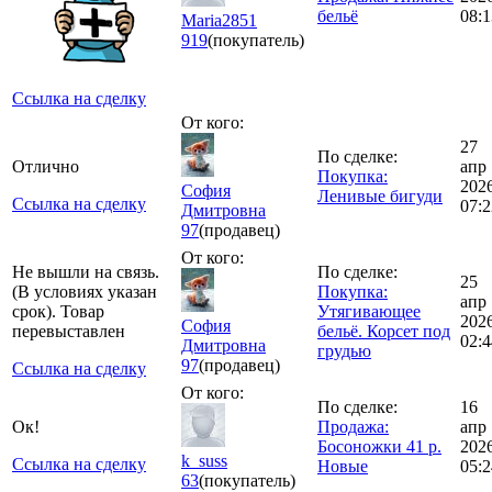
бельё
08:1
Maria2851
919
(покупатель)
Ссылка на сделку
От кого:
27
По сделке:
Отлично
апр
Покупка:
202
София
Ленивые бигуди
Ссылка на сделку
07:2
Дмитровна
97
(продавец)
От кого:
Не вышли на связь.
По сделке:
25
(В условиях указан
Покупка:
апр
срок). Товар
Утягивающее
202
София
перевыставлен
бельё. Корсет под
02:4
Дмитровна
грудью
97
(продавец)
Ссылка на сделку
От кого:
По сделке:
16
Ок!
Продажа:
апр
Босоножки 41 р.
202
k_suss
Ссылка на сделку
Новые
05:2
63
(покупатель)