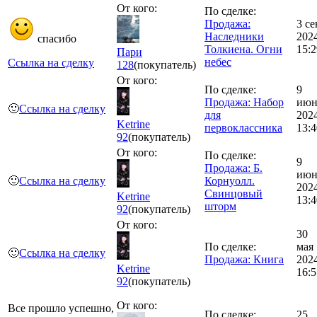
От кого:
По сделке:
Продажа:
3 се
Наследники
202
спасибо
Толкиена. Огни
15:2
Пари
небес
Ссылка на сделку
128
(покупатель)
От кого:
По сделке:
9
Продажа: Набор
июн
🙂
Ссылка на сделку
для
202
Ketrine
первоклассника
13:4
92
(покупатель)
От кого:
По сделке:
9
Продажа: Б.
июн
🙂
Ссылка на сделку
Корнуолл.
202
Свинцовый
Ketrine
13:4
шторм
92
(покупатель)
От кого:
30
По сделке:
мая
🙂
Ссылка на сделку
Продажа: Книга
202
Ketrine
16:5
92
(покупатель)
От кого:
Все прошло успешно,
По сделке:
25