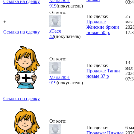
Maria2851
Ссылка на сделку
03:4
919
(покупатель)
От кого:
По сделке:
25
+
Продажа:
мая
Женские брюки
202
яТася
Ссылка на сделку
новые 50 р.
17:3
42
(покупатель)
От кого:
13
По сделке:
мая
Продажа: Тапки
202
новые 37 р
Maria2851
07:3
919
(покупатель)
Ссылка на сделку
От кого:
По сделке:
6 ма
Продажа: Нижнее
202