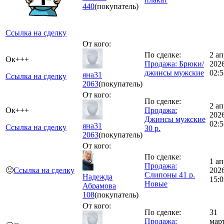
440
(покупатель)
Ссылка на сделку
От кого:
По сделке:
2 ап
Ок+++
Продажа: Брюки/
202
джинсы мужские
02:5
яна31
Ссылка на сделку
2063
(покупатель)
От кого:
По сделке:
2 ап
Ок+++
Продажа:
202
Джинсы мужские
02:5
яна31
Ссылка на сделку
30 р.
2063
(покупатель)
От кого:
По сделке:
1 ап
Продажа:
🙂
Ссылка на сделку
202
Слипоны 41 р.
Надежда
15:0
Новые
Абрамова
108
(покупатель)
От кого:
По сделке:
31
Продажа:
мар