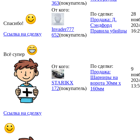
363
(покупатель)
От кого:
По сделке:
28
Продажа: Д.
ноя
Спасибо!
Сэндфорд
202
Invader777
Правила убийцы
16:2
Ссылка на сделку
652
(покупатель)
Всё супер
По сделке:
От кого:
9
Продажа:
ноя
Шарниры на
202
STARIKX
ворота 30мм х
13:5
172
(покупатель)
160мм
Ссылка на сделку