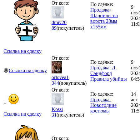
От кого:
По сделке:
9
Продажа:
ноя
Шарниры на
202
ворота 28мм
dmiv20
11:0
х155мм
89
(покупатель)
Ссылка на сделку
От кого:
По сделке:
9
Продажа: Д.
ноя
😄
Ссылка на сделку
Сэндфорд
202
orlovea1
Правила убийцы
04:5
344
(покупатель)
От кого:
По сделке:
14
Продажа:
авг
+
Новогодние
202
Kossi
костюмы
11:5
Ссылка на сделку
31
(покупатель)
От кого: