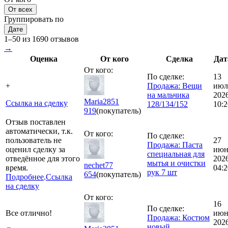
От всех
Группировать по
Дате
1–50 из 1690 отзывов
→
Оценка
От кого
Сделка
Дат
От кого:
По сделке:
13
+
Продажа: Вещи
июл
на мальчика
202
Maria2851
Ссылка на сделку
128/134/152
10:2
919
(покупатель)
Отзыв поставлен
автоматически, т.к.
От кого:
По сделке:
пользователь не
27
Продажа: Паста
оценил сделку за
июн
специальная для
отведённое для этого
202
мытья и очистки
nechet77
время.
04:2
рук 7 шт
654
(покупатель)
Подробнее
.
Ссылка
на сделку
От кого:
16
По сделке:
Все отлично!
июн
Продажа: Костюм
202
новый