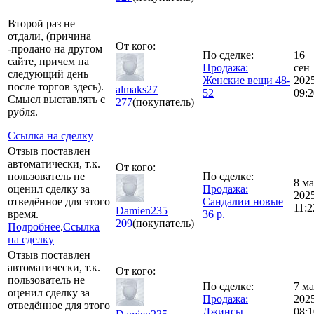
Второй раз не
отдали, (причина
От кого:
-продано на другом
По сделке:
16
сайте, причем на
Продажа:
сен
следующий день
Женские вещи 48-
202
после торгов здесь).
almaks27
52
09:2
Смысл выставлять с
277
(покупатель)
рубля.
Ссылка на сделку
Отзыв поставлен
автоматически, т.к.
От кого:
пользователь не
По сделке:
8 ма
оценил сделку за
Продажа:
202
отведённое для этого
Сандалии новые
11:2
Damien235
время.
36 р.
209
(покупатель)
Подробнее
.
Ссылка
на сделку
Отзыв поставлен
автоматически, т.к.
От кого:
пользователь не
По сделке:
7 ма
оценил сделку за
Продажа:
202
отведённое для этого
Джинсы
08:1