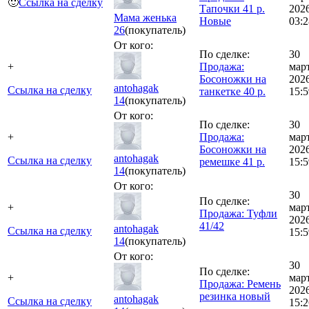
🙂
Ссылка на сделку
Тапочки 41 р.
202
Мама женька
Новые
03:2
26
(покупатель)
От кого:
По сделке:
30
+
Продажа:
мар
Босоножки на
202
antohagak
Ссылка на сделку
танкетке 40 р.
15:5
14
(покупатель)
От кого:
По сделке:
30
+
Продажа:
мар
Босоножки на
202
antohagak
Ссылка на сделку
ремешке 41 р.
15:5
14
(покупатель)
От кого:
30
По сделке:
+
мар
Продажа: Туфли
202
41/42
antohagak
Ссылка на сделку
15:5
14
(покупатель)
От кого:
30
По сделке:
+
мар
Продажа: Ремень
202
резинка новый
antohagak
Ссылка на сделку
15:2