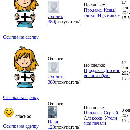
17
По сделке:
сен
Продажа: Кеды/
202
тапки 34 р. новые
Лянчик
15:5
389
(покупатель)
Ссылка на сделку
От кого:
17
По сделке:
сен
Продажа: Детские
202
вещи и обувь
Лянчик
15:5
389
(покупатель)
Ссылка на сделку
От кого:
По сделке:
3 се
Продажа: Сергей
202
спасибо
Алексеев. Утоли
15:2
Пари
моя печали
Ссылка на сделку
128
(покупатель)