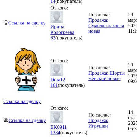
14
(покупатель)
От кого:
По сделке:
29
Продажа:
мар
🙂
Ссылка на сделку
Сумочка лаковая
202
Ирина
новая
11:1
Кологреева
63
(покупатель)
От кого:
29
По сделке:
мар
Продажа: Шорты
202
женские новые
Dora12
09:0
161
(покупатель)
Ссылка на сделку
От кого:
14
По сделке:
окт
😄
Ссылка на сделку
Продажа:
202
Игрушки
EK0911
05:3
1384
(покупатель)