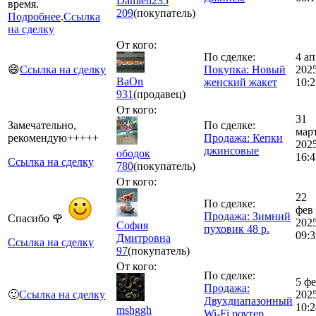
Damien235
время.
209
(покупатель)
Подробнее
.
Ссылка
на сделку
От кого:
По сделке:
4 ап
😄
Ссылка на сделку
Покупка: Новый
202
BaOn
женский жакет
10:2
931
(продавец)
От кого:
31
Замечательно,
По сделке:
мар
рекомендую+++++
Продажа: Кепки
202
джинсовые
ободок
16:4
Ссылка на сделку
780
(покупатель)
От кого:
22
По сделке:
фев
Продажа: Зимний
Спасибо 🌹
202
София
пуховик 48 р.
09:3
Дмитровна
Ссылка на сделку
97
(покупатель)
От кого:
По сделке:
5 ф
Продажа:
🙂
Ссылка на сделку
202
Двухдиапазонный
10:2
mshggh
Wi-Fi роутер