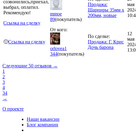
созвонились,приехал,
Продажа:
мая
выбрал, оплатил.
Шарниры 35мм х
202
Рекомендую!
mmoe
200мм, новые
10:4
89
(покупатель)
Ссылка на сделку
От кого:
12
По сделке:
мая
🙂
Ссылка на сделку
Продажа: Г. Крис
202
Дочь барона
orlovea1
13:0
344
(покупатель)
Следующие 50 отзывов →
1
2
3
4
34
→
О проекте
Наши вакансии
Блог компании