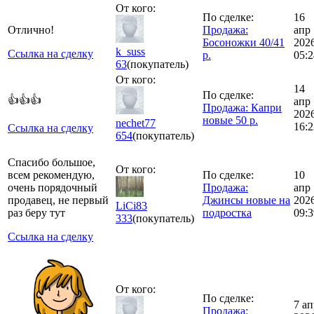
От кого:
По сделке:
16
Отлично!
Продажа:
апр
Босоножки 40/41
202
k_suss
Ссылка на сделку
р.
05:2
63
(покупатель)
От кого:
14
По сделке:
👍👍👍
апр
Продажа: Капри
202
новые 50 р.
nechet77
16:2
Ссылка на сделку
654
(покупатель)
Спасибо большое,
От кого:
всем рекомендую,
По сделке:
10
очень порядочный
Продажа:
апр
продавец, не первый
Джинсы новые на
202
LiCi83
раз беру тут
подростка
09:3
333
(покупатель)
Ссылка на сделку
От кого:
По сделке:
7 ап
Продажа: