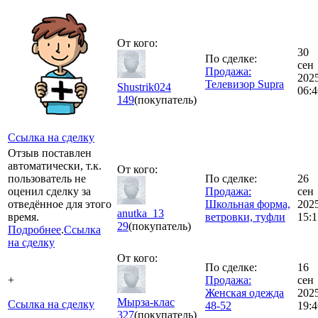
От кого:
30
По сделке:
сен
Продажа:
202
Телевизор Supra
Shustrik024
06:4
149
(покупатель)
Ссылка на сделку
Отзыв поставлен
автоматически, т.к.
От кого:
пользователь не
По сделке:
26
оценил сделку за
Продажа:
сен
отведённое для этого
Школьная форма,
202
anutka_13
время.
ветровки, туфли
15:1
29
(покупатель)
Подробнее
.
Ссылка
на сделку
От кого:
По сделке:
16
+
Продажа:
сен
Женская одежда
202
Мырза-клас
Ссылка на сделку
48-52
19:4
327
(покупатель)