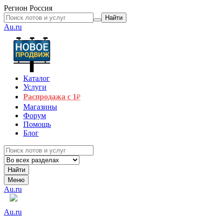
Регион
Россия
Найти
Au.ru
Каталог
Услуги
Распродажа с 1
₽
Магазины
Форум
Помощь
Блог
Найти
Меню
Au.ru
Au.ru