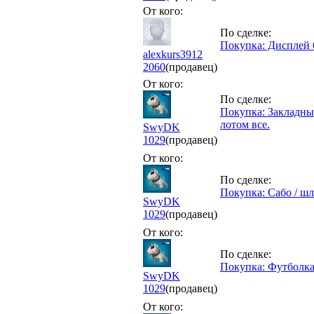
От кого:
По сделке:
Покупка: Дисплей 
alexkurs3912
2060
(продавец)
От кого:
По сделке:
Покупка: Закладны
лотом все.
SwyDK
1029
(продавец)
От кого:
По сделке:
Покупка: Сабо / ш
SwyDK
1029
(продавец)
От кого:
По сделке:
Покупка: Футболка 
SwyDK
1029
(продавец)
От кого: