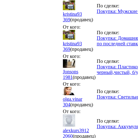
По сделке:
Покупка: Мужские 
kristina93
369
(продавец)
От кого:
По сделке:
Покупка: Домашняя 
kristina93
по последней ставк
369
(продавец)
От кого:
По сделке:
Покупка: Пластиков
Jonsons
черный,чистый, б/
1981
(продавец)
От кого:
По сделке:
Покупка: Светиль
olga.vinar
304
(продавец)
От кого:
По сделке:
Покупка: Аккумуля
alexkurs3912
2060
(продавец)