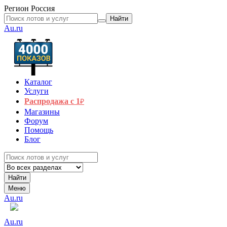
Регион
Россия
Найти
Au.ru
Каталог
Услуги
Распродажа с 1
₽
Магазины
Форум
Помощь
Блог
Найти
Меню
Au.ru
Au.ru