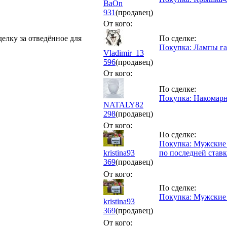
BaOn
931
(продавец)
От кого:
делку за отведённое для
По сделке:
Покупка: Лампы г
Vladimir_13
596
(продавец)
От кого:
По сделке:
Покупка: Накомар
NATALY82
298
(продавец)
От кого:
По сделке:
Покупка: Мужские ш
kristina93
по последней ставк
369
(продавец)
От кого:
По сделке:
Покупка: Мужские н
kristina93
369
(продавец)
От кого: