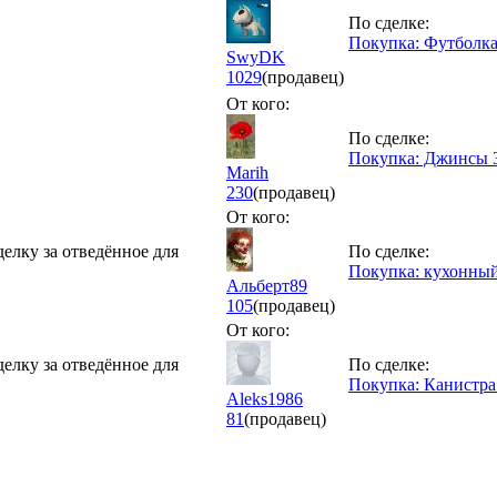
По сделке:
Покупка: Футболка 
SwyDK
1029
(продавец)
От кого:
По сделке:
Покупка: Джинсы 3
Marih
230
(продавец)
От кого:
делку за отведённое для
По сделке:
Покупка: кухонный
Альберт89
105
(продавец)
От кого:
делку за отведённое для
По сделке:
Покупка: Канистра 
Aleks1986
81
(продавец)