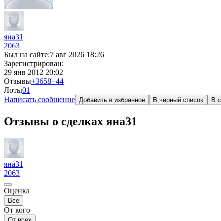
яна31
2063
Был на сайте:
7 авг 2026 18:26
Зарегистрирован:
29 янв 2012 20:02
Отзывы
+3658
−44
Лоты
0
1
Написать сообщение
Добавить в избранное
В чёрный список
В с
Отзывы о сделках яна31
яна31
2063
Оценка
Все
От кого
От всех