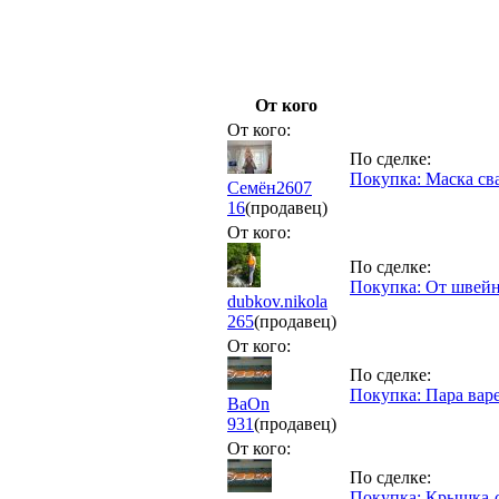
От кого
От кого:
По сделке:
Покупка: Маска св
Семён2607
16
(продавец)
От кого:
По сделке:
Покупка: От швей
dubkov.nikola
265
(продавец)
От кого:
По сделке:
Покупка: Пара вар
BaOn
931
(продавец)
От кого:
По сделке:
Покупка: Крышка-с