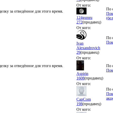
От кого:
По 
елку за отведённое для этого время.
Пок
124gsmru
(бе
272
(продавец)
От кого:
По 
Пок
Ivan
Alexandrovich
29
(продавец)
От кого:
елку за отведённое для этого время.
По 
Пок
Aspirin
1608
(продавец)
От кого:
По 
Пок
акц
CapCom
198
(продавец)
От кого: