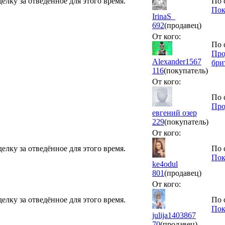
елку за отведённое для этого время.
По 
Пок
IrinaS_
692
(продавец)
От кого:
По 
Про
Alexander1567
бри
116
(покупатель)
От кого:
По 
Про
евгений озер
229
(покупатель)
От кого:
елку за отведённое для этого время.
По 
Пок
ke4odul
801
(продавец)
От кого:
елку за отведённое для этого время.
По 
Пок
julija1403867
70
(продавец)