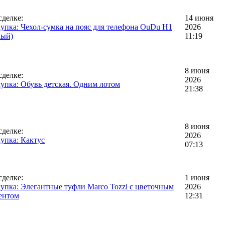
сделке:
14 июня
упка: Чехол-сумка на пояс для телефона OuDu H1
2026
лый)
11:19
8 июня
сделке:
2026
упка: Обувь детская. Одним лотом
21:38
8 июня
сделке:
2026
упка: Кактус
07:13
сделке:
1 июня
упка: Элегантные туфли Marco Tozzi с цветочным
2026
ентом
12:31