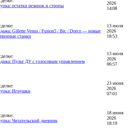
сделке:
2026
упка: остатки резинок и стропы
14:08
сделке:
13 июля
дажа: Gillette Venus / Fusion5 / Bic / Dorco — новые
2026
твенные станки
18:53
13 июля
сделке:
2026
дажа: Пульт ДУ с голосовым управлением
06:57
23 июня
сделке:
2026
упка: Игрушки
07:01
18 июня
сделке:
2026
упка: Читательский дневник
18:19