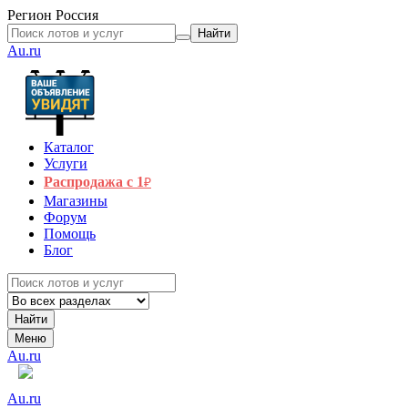
Регион
Россия
Найти
Au.ru
Каталог
Услуги
Распродажа с 1
₽
Магазины
Форум
Помощь
Блог
Найти
Меню
Au.ru
Au.ru