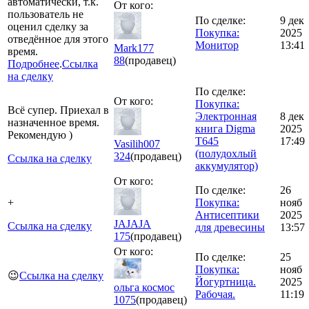
автоматически, т.к.
От кого:
пользователь не
По сделке:
9 дек
оценил сделку за
Покупка:
2025
отведённое для этого
Монитор
13:41
Mark177
время.
88
(продавец)
Подробнее
.
Ссылка
на сделку
По сделке:
От кого:
Покупка:
Всё супер. Приехал в
Электронная
8 дек
назначенное время.
книга Digma
2025
Рекомендую )
T645
17:49
Vasilih007
(полудохлый
324
(продавец)
Ссылка на сделку
аккумулятор)
От кого:
По сделке:
26
+
Покупка:
нояб
Антисептики
2025
JAJAJA
Ссылка на сделку
для древесины
13:57
175
(продавец)
От кого:
По сделке:
25
Покупка:
нояб
😉
Ссылка на сделку
Йогуртница.
2025
ольга космос
Рабочая.
11:19
1075
(продавец)