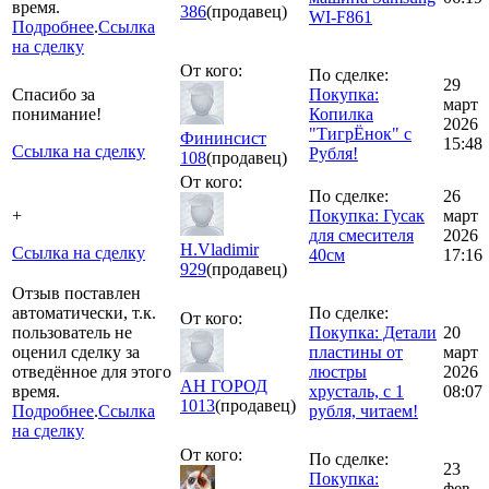
время.
386
(продавец)
WI-F861
Подробнее
.
Ссылка
на сделку
От кого:
По сделке:
29
Спасибо за
Покупка:
март
понимание!
Копилка
2026
"ТигрЁнок" с
Фининсист
15:48
Ссылка на сделку
Рубля!
108
(продавец)
От кого:
По сделке:
26
+
Покупка: Гусак
март
для смесителя
2026
H.Vladimir
Ссылка на сделку
40см
17:16
929
(продавец)
Отзыв поставлен
автоматически, т.к.
По сделке:
От кого:
пользователь не
Покупка: Детали
20
оценил сделку за
пластины от
март
отведённое для этого
люстры
2026
АН ГОРОД
время.
хрусталь, с 1
08:07
1013
(продавец)
Подробнее
.
Ссылка
рубля, читаем!
на сделку
От кого:
По сделке:
23
Покупка:
фев