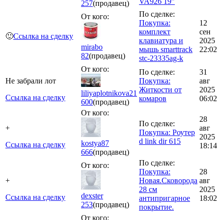
VA926 19"
257
(продавец)
По сделке:
От кого:
Покупка:
12
комплект
сен
🙂
Ссылка на сделку
клавиатура и
2025
mirabo
мышь smarttrack
22:02
82
(продавец)
stc-23335ag-k
От кого:
По сделке:
31
Не забрали лот
Покупка:
авг
Житкости от
2025
liliyaplotnikova21
Ссылка на сделку
комаров
06:02
600
(продавец)
От кого:
28
По сделке:
+
авг
Покупка: Роутер
2025
d link dir 615
kostya87
Ссылка на сделку
18:14
666
(продавец)
По сделке:
От кого:
Покупка:
28
+
Новая.Сковорода
авг
28 см
2025
dexster
Ссылка на сделку
антипригарное
18:02
253
(продавец)
покрытие.
От кого: