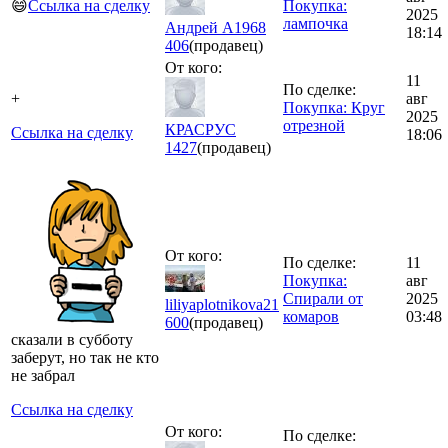
😄
Ссылка на сделку
Покупка:
2025
лампочка
Андрей А1968
18:14
406
(продавец)
От кого:
11
По сделке:
+
авг
Покупка: Круг
2025
отрезной
КРАСРУС
Ссылка на сделку
18:06
1427
(продавец)
От кого:
По сделке:
11
Покупка:
авг
Спирали от
2025
liliyaplotnikova21
комаров
03:48
600
(продавец)
сказали в субботу
заберут, но так не кто
не забрал
Ссылка на сделку
От кого:
По сделке: