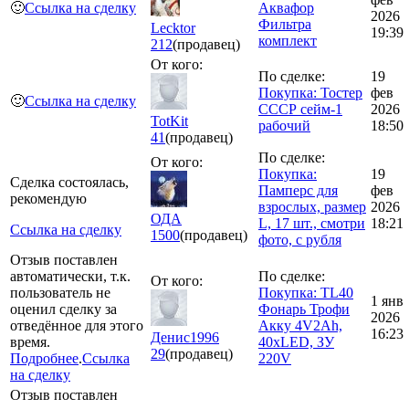
🙂
Ссылка на сделку
Аквафор
2026
Фильтра
Lecktor
19:39
комплект
212
(продавец)
От кого:
По сделке:
19
Покупка: Тостер
фев
🙂
Ссылка на сделку
СССР сейм-1
2026
TotKit
рабочий
18:50
41
(продавец)
По сделке:
От кого:
Покупка:
19
Сделка состоялась,
Памперс для
фев
рекомендую
взрослых, размер
2026
ОДА
L, 17 шт., смотри
18:21
Ссылка на сделку
1500
(продавец)
фото, с рубля
Отзыв поставлен
автоматически, т.к.
По сделке:
От кого:
пользователь не
Покупка: TL40
1 янв
оценил сделку за
Фонарь Трофи
2026
отведённое для этого
Акку 4V2Ah,
16:23
Денис1996
время.
40xLED, ЗУ
29
(продавец)
Подробнее
.
Ссылка
220V
на сделку
Отзыв поставлен