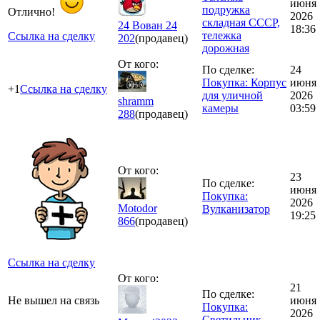
июня
подружка
Отлично!
2026
складная СССР,
24 Вован 24
18:36
тележка
Ссылка на сделку
202
(продавец)
дорожная
От кого:
По сделке:
24
Покупка: Корпус
июня
+1
Ссылка на сделку
для уличной
2026
shramm
камеры
03:59
288
(продавец)
От кого:
23
По сделке:
июня
Покупка:
2026
Motodor
Вулканизатор
19:25
866
(продавец)
Ссылка на сделку
От кого:
21
По сделке:
Не вышел на связь
июня
Покупка:
2026
Светильник