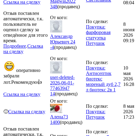
Magwai2022
Ссылка на сделку
08:04
348
(продавец)
Отзыв поставлен
От кого:
автоматически, т.к.
По сделке:
пользователь не
8
Покупка:
оценил сделку за
июня
фарфоровая
отведённое для этого
2026
Александр
статуэтка
время.
09:19
Юрьевич 24
Петушок
Подробнее
.
Ссылка
-4
(продавец)
на сделку
От кого:
По сделке:
Покупка:
10
оперативно
Антисептик
мая
забрали
user-deleted-
биотекс
2026
лот.Рекомендую👍
2026-06-01-
мореный дуб 2,7
16:28
77463947
л биотекс 2в 1
14
(продавец)
Ссылка на сделку
От кого:
По сделке:
8 мая
🙂
Ссылка на сделку
Покупка:
2026
Алена73
Петушок
17:23
1400
(продавец)
Отзыв поставлен
По сделке:
автоматически, т.к.
От кого: