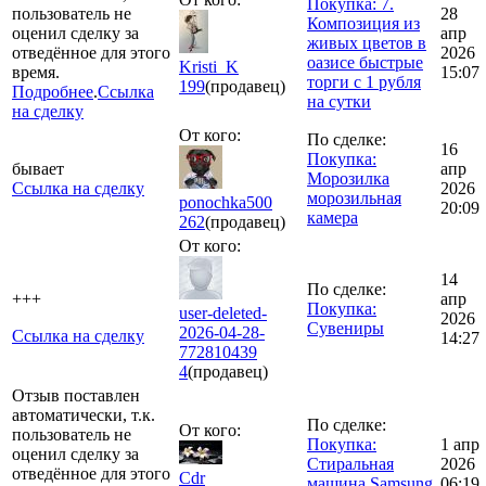
Покупка: 7.
пользователь не
28
Композиция из
оценил сделку за
апр
живых цветов в
отведённое для этого
2026
оазисе быстрые
Kristi_K
время.
15:07
торги с 1 рубля
199
(продавец)
Подробнее
.
Ссылка
на сутки
на сделку
От кого:
По сделке:
16
Покупка:
бывает
апр
Морозилка
Ссылка на сделку
2026
морозильная
ponochka500
20:09
камера
262
(продавец)
От кого:
14
По сделке:
+++
апр
Покупка:
user-deleted-
2026
Сувениры
2026-04-28-
Ссылка на сделку
14:27
772810439
4
(продавец)
Отзыв поставлен
автоматически, т.к.
По сделке:
От кого:
пользователь не
Покупка:
1 апр
оценил сделку за
Стиральная
2026
отведённое для этого
Cdr
машина Samsung
06:19