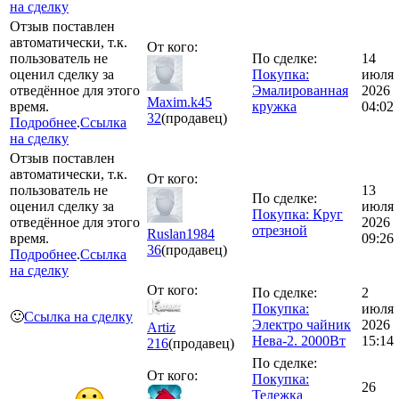
на сделку
Отзыв поставлен
автоматически, т.к.
От кого:
пользователь не
По сделке:
14
оценил сделку за
Покупка:
июля
отведённое для этого
Эмалированная
2026
Maxim.k45
время.
кружка
04:02
32
(продавец)
Подробнее
.
Ссылка
на сделку
Отзыв поставлен
автоматически, т.к.
От кого:
пользователь не
13
По сделке:
оценил сделку за
июля
Покупка: Круг
отведённое для этого
2026
отрезной
Ruslan1984
время.
09:26
36
(продавец)
Подробнее
.
Ссылка
на сделку
От кого:
По сделке:
2
Покупка:
июля
🙂
Ссылка на сделку
Электро чайник
2026
Artiz
Нева-2. 2000Вт
15:14
216
(продавец)
По сделке:
От кого:
Покупка:
26
Тележка