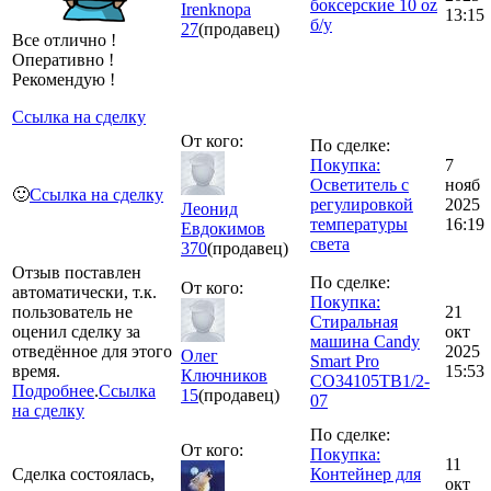
боксерские 10 oz
Irenknopa
13:15
б/у
27
(продавец)
Все отлично !
Оперативно !
Рекомендую !
Ссылка на сделку
От кого:
По сделке:
Покупка:
7
Осветитель с
нояб
🙂
Ссылка на сделку
регулировкой
2025
Леонид
температуры
16:19
Евдокимов
света
370
(продавец)
Отзыв поставлен
По сделке:
От кого:
автоматически, т.к.
Покупка:
пользователь не
21
Стиральная
оценил сделку за
окт
машина Candy
отведённое для этого
2025
Олег
Smart Pro
время.
15:53
Ключников
CO34105TB1/2-
Подробнее
.
Ссылка
15
(продавец)
07
на сделку
По сделке:
От кого:
Покупка:
11
Сделка состоялась,
Контейнер для
окт