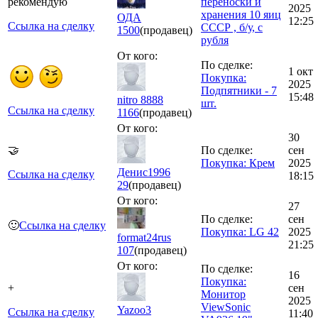
рекомендую
переноски и
2025
хранения 10 яиц
ОДА
12:25
Ссылка на сделку
СССР , б/у, с
1500
(продавец)
рубля
От кого:
По сделке:
1 окт
Покупка:
2025
Подпятники - 7
15:48
nitro 8888
шт.
Ссылка на сделку
1166
(продавец)
От кого:
30
🤝
По сделке:
сен
Покупка: Крем
2025
Денис1996
Ссылка на сделку
18:15
29
(продавец)
От кого:
27
По сделке:
сен
🙂
Ссылка на сделку
Покупка: LG 42
2025
format24rus
21:25
107
(продавец)
От кого:
По сделке:
16
Покупка:
+
сен
Монитор
2025
ViewSonic
Yazoo3
Ссылка на сделку
11:40