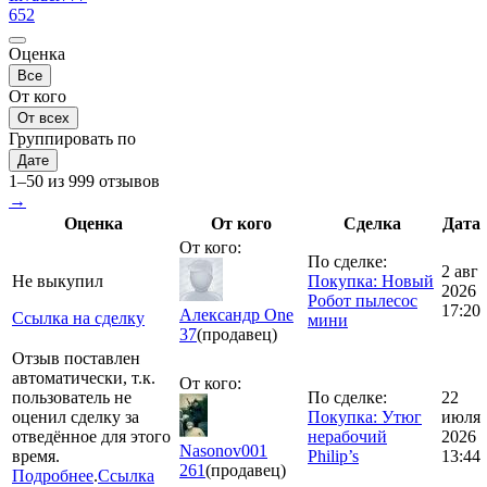
652
Оценка
Все
От кого
От всех
Группировать по
Дате
1–50 из 999 отзывов
→
Оценка
От кого
Сделка
Дата
От кого:
По сделке:
2 авг
Не выкупил
Покупка: Новый
2026
Робот пылесос
17:20
Александр One
Ссылка на сделку
мини
37
(продавец)
Отзыв поставлен
автоматически, т.к.
От кого:
пользователь не
По сделке:
22
оценил сделку за
Покупка: Утюг
июля
отведённое для этого
нерабочий
2026
Nasonov001
время.
Philip’s
13:44
261
(продавец)
Подробнее
.
Ссылка