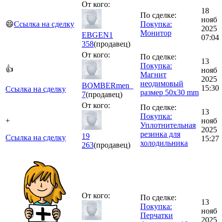
От кого:
18
По сделке:
нояб
😄
Ссылка на сделку
Покупка:
2025
Монитор
EBGEN1
07:04
358
(продавец)
От кого:
По сделке:
13
Покупка:
👍
нояб
Магнит
2025
неодимовый
BOMBERmen_
15:30
Ссылка на сделку
размер 50х30 mm
7
(продавец)
От кого:
По сделке:
13
Покупка:
+
нояб
Уплотнительная
2025
резинка для
19
Ссылка на сделку
15:27
холодильника
263
(продавец)
От кого:
По сделке:
13
Покупка:
нояб
Перчатки
2025