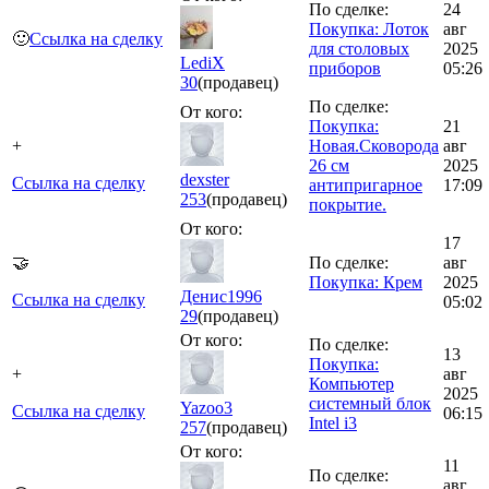
По сделке:
24
Покупка: Лоток
авг
🙂
Ссылка на сделку
для столовых
2025
LediX
приборов
05:26
30
(продавец)
По сделке:
От кого:
Покупка:
21
+
Новая.Сковорода
авг
26 см
2025
dexster
Ссылка на сделку
антипригарное
17:09
253
(продавец)
покрытие.
От кого:
17
🤝
По сделке:
авг
Покупка: Крем
2025
Денис1996
Ссылка на сделку
05:02
29
(продавец)
От кого:
По сделке:
13
Покупка:
+
авг
Компьютер
2025
системный блок
Yazoo3
Ссылка на сделку
06:15
Intel i3
257
(продавец)
От кого:
11
По сделке:
авг