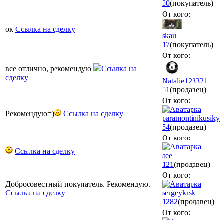
30
(покупатель)
От кого:
ок
Ссылка на сделку
skau
17
(покупатель)
От кого:
все отлично, рекомендую
Ссылка на
сделку
Natalie123321
51
(продавец)
От кого:
Рекомендую=)
Ссылка на сделку
paramontinikusiky
54
(продавец)
От кого:
Ссылка на сделку
aee
121
(продавец)
От кого:
Добросовестный покупатель. Рекомендую.
Ссылка на сделку
sergeykrsk
1282
(продавец)
От кого: