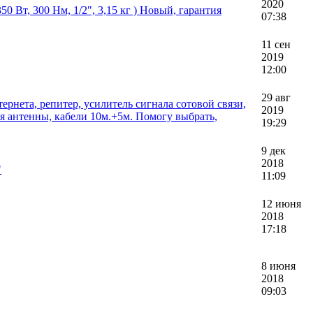
2020
 Вт, 300 Нм, 1/2", 3,15 кг ) Новый, гарантия
07:38
11 сен
2019
12:00
29 авг
ернета, репитер, усилитель сигнала сотовой связи,
2019
ная антенны, кабели 10м.+5м. Помогу выбрать,
19:29
9 дек
2018
"
11:09
12 июня
2018
17:18
8 июня
2018
09:03