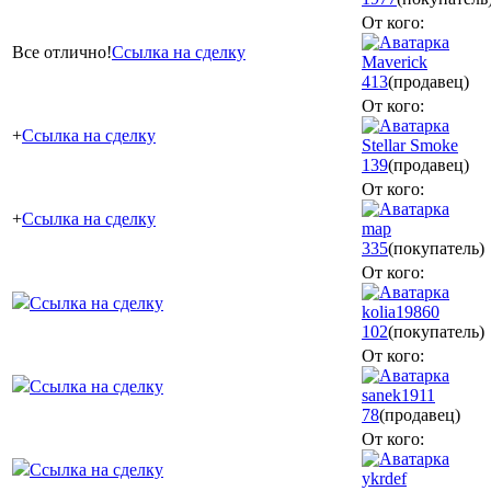
От кого:
Все отлично!
Ссылка на сделку
Maverick
413
(продавец)
От кого:
+
Ссылка на сделку
Stellar Smoke
139
(продавец)
От кого:
+
Ссылка на сделку
map
335
(покупатель)
От кого:
Ссылка на сделку
kolia19860
102
(покупатель)
От кого:
Ссылка на сделку
sanek1911
78
(продавец)
От кого:
Ссылка на сделку
ykrdef