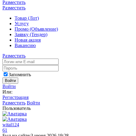
Разместить
Разместить
Товар (Лот)
Услугу
Промо (Объявление)
Заявку (Тендер)
Новая акция
Вакансию
Разместить
Запомнить
Войти
Войти
Или:
Регистрация
Разместить
Войти
Пользователь
wital124
61
Был на сайте:
3 июня 2026 19:28