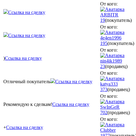
От кого:
Ссылка на сделку
ARBITR
19
(покупатель)
От кого:
Ссылка на сделку
4e4en1996
195
(покупатель)
От кого:
)
Ссылка на сделку
nin4ik1989
23
(продавец)
От кого:
Отличный покупатель
Ссылка на сделку
katya333
373
(продавец)
От кого:
Рекомендую к сделкам!
Ссылка на сделку
SwInGeR
702
(продавец)
От кого:
+
Ссылка на сделку
Сlubber
1977
(покупатель