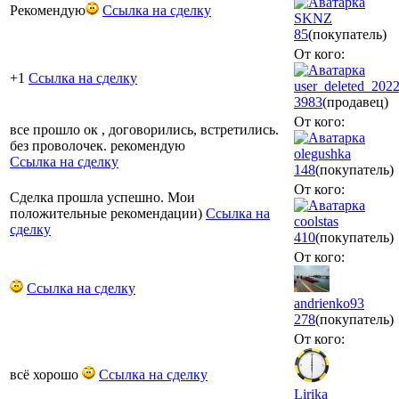
Рекомендую
Ссылка на сделку
SKNZ
85
(покупатель)
От кого:
+1
Ссылка на сделку
user_deleted_202
3983
(продавец)
От кого:
все прошло ок , договорились, встретились.
без проволочек. рекомендую
olegushka
Ссылка на сделку
148
(покупатель)
От кого:
Сделка прошла успешно. Мои
положительные рекомендации)
Ссылка на
coolstas
сделку
410
(покупатель)
От кого:
Ссылка на сделку
andrienko93
278
(покупатель)
От кого:
всё хорошо
Ссылка на сделку
Lirika