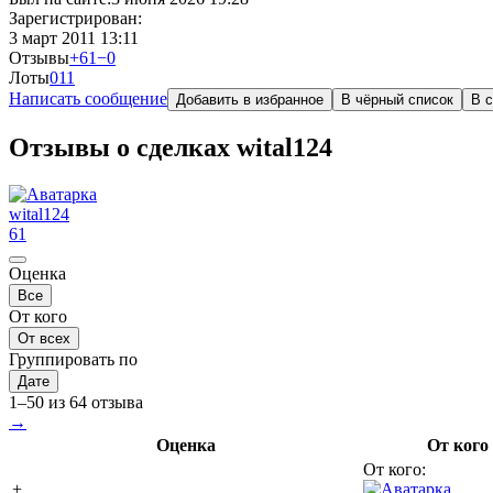
Зарегистрирован:
3 март 2011 13:11
Отзывы
+61
−0
Лоты
0
11
Написать сообщение
Добавить в избранное
В чёрный список
В с
Отзывы о сделках wital124
wital124
61
Оценка
Все
От кого
От всех
Группировать по
Дате
1–50 из 64 отзыва
→
Оценка
От кого
От кого:
+