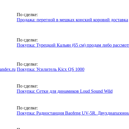
По сделке:
Продажа: перегной в мешках конский коровий доставка
По сделке:
Покупка: Турецкий Кальян (65 см) продам либо рассмо
По сделке:
andex.ru
Покупка: Усилитель Kicx QS 1000
По сделке:
Покупка: Сетки для динамиков Loud Sound Wild
По сделке:
Покупка: Радиостанция Baofeng UV-5R. Двухдиапазонн