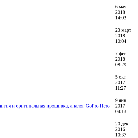
6 мая
2018
14:03
23 март
2018
10:04
7 фев
2018
08:29
5 окт
2017
11:27
9 янв
нтия и оригинальная прошивка, аналог GoPro Hero
2017
04:13
20 дек
2016
10:37