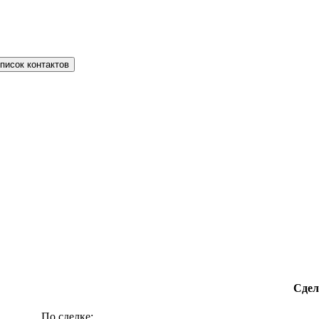
писок контактов
Сдел
По сделке: