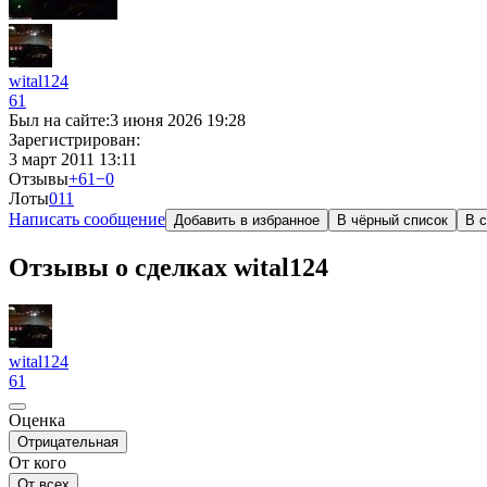
wital124
61
Был на сайте:
3 июня 2026 19:28
Зарегистрирован:
3 март 2011 13:11
Отзывы
+61
−0
Лоты
0
11
Написать сообщение
Добавить в избранное
В чёрный список
В с
Отзывы о сделках wital124
wital124
61
Оценка
Отрицательная
От кого
От всех