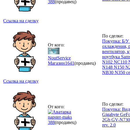
388
(продавец)
Ссылка на сделку
По сделке:
Покупка: Б/У
От кого:
охлаждения, 
вентилятор, к
ноутбука Sam
NoutService
N102 NC110 
Магазин
1641
(продавец)
N148 N150 N
NB30 N350 се
Ссылка на сделку
По сделке:
От кого:
Покупка: Вид
Gigabyte GeF
napster-maks
2Gb GV-N730
388
(продавец)
rev. 2.0