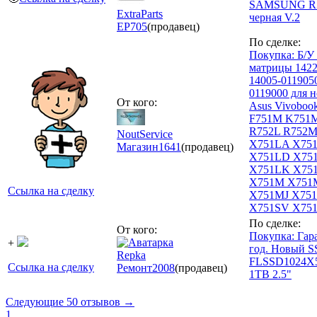
SAMSUNG R5
ExtraParts
черная V.2
EP
705
(продавец)
По сделке:
Покупка: Б/У
матрицы 142
14005-011905
0119000 для н
От кого:
Asus Vivoboo
F751M K751
R752L R752M
NoutService
X751LA X75
Магазин
1641
(продавец)
X751LD X75
X751LK X75
X751M X75
Ссылка на сделку
X751MJ X75
X751SV X751Y
По сделке:
От кого:
Покупка: Гар
+
год. Новый S
Repka
FLSSD1024X5
Ссылка на сделку
Ремонт
2008
(продавец)
1TB 2.5"
Следующие 50 отзывов →
1