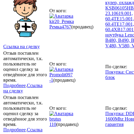
кулер, охлаж
KSB06105HB
От кого:
23.10619.001,
60.4TE15.001,
kir20_Ремка
60.4TE17.001,
Ремка
4767
(продавец)
60.4XB17.001
ноутбука Leno
B480, B490, B
V480, V580, 
Ссылка на сделку
Отзыв поставлен
автоматически, т.к.
пользователь не
От кого:
По сделке:
оценил сделку за
Покупка: Си
отведённое для этого
Promolit097
блок
время.
-1
(продавец)
Подробнее
.
Ссылка
на сделку
Отзыв поставлен
автоматически, т.к.
пользователь не
От кого:
По сделке:
оценил сделку за
Покупка: DD
отведённое для этого
brutus
1600Mhz Нов
время.
110
(продавец)
гарантия
Подробнее
.
Ссылка