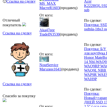
🙂
Ссылка на сделку
Acer
MS_MAX
K222HQL/192
МастеR
1603
(продавец)
sub
От кого:
Отличный
По сделке:
Покупка: SSD
покупатель
ssdtsla-1tbs3 
Aka47eee
Ссылка на сделку
TradeIN
3530
(продавец)
По сделке:
Покупка: Б/У
для ноутбука
От кого:
Honor MateBo
14 Nbl-WAQ
NoutService
WAQ9RP WA
Магазин
1641
(продавец)
WAQ9L NBB
WAP9R WAE9
WAH9P
Ссылка на сделку
По сделке:
Покупка:
Спасибо за покупку
Новый+гаран
ДНЕЙ SSD 1
От кого:
2.5" ( ссд сата