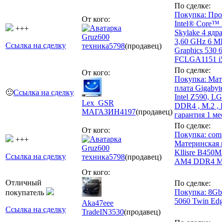
По сделке:
Покупка: Про
От кого:
Intel® Core™ 
+++
Skylake 4 ядр
Gruz600
3,60 GHz 6 
Ссылка на сделку
техника
5798
(продавец)
Graphics 530
FCLGA1151 i
По сделке:
От кого:
Покупка: Мат
плата Gigabyt
🙂
Ссылка на сделку
Intel Z590, L
Lex_GSR
DDR4 , M.2 , 
МАГАЗИН
4197
(продавец)
гарантия 1 ме
По сделке:
От кого:
Покупка: com
+++
Материнская 
Gruz600
Kllisre B450M
Ссылка на сделку
техника
5798
(продавец)
AM4 DDR4 M
От кого:
Отличный
По сделке:
Покупка: 8Gb
покупатель
5060 Twin Ed
Aka47eee
Ссылка на сделку
TradeIN
3530
(продавец)