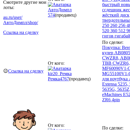
Смотрите другие мои
быстрый новы
лоты:
АвтоДимпл
ссдешник же
574
(продавец)
жёсткий диск
au.ru/user/
твердотельны
АвтоДимпл/shop/
250 260 256 4
520 360 512 96
Ссылка на сделку
гигов гигабай
По сделке:
Покупка: Вен
кулер AB08
CWZR8, AB0
От кого:
TBB CWZR6,
MF60090V1-C
😉
Ссылка на сделку
kir20_Ремка
MG55100V1-Q
Ремка
4767
(продавец)
для ноутбука 
Extensa 5235, 
5635G, 5635Z
eMachines E52
ZR6 4pin
От кого:
По сделке: