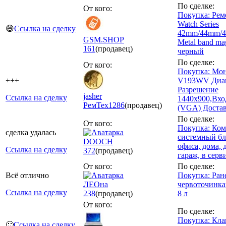
По сделке:
От кого:
Покупка: Ре
Watch Series
😄
Ссылка на сделку
42mm/44mm/
GSM.SHOP
Metal band ma
161
(продавец)
черный
По сделке:
От кого:
Покупка: Мон
+++
V193WV Диаг
Разрешение
jasher
Ссылка на сделку
1440x900,Вхо
РемТех
1286
(продавец)
(VGA) Достав
По сделке:
От кого:
Покупка: Ком
сделка удалась
системный бл
DOOCH
офиса, дома, д
Ссылка на сделку
372
(продавец)
гараж, в серв
От кого:
По сделке:
Всё отлично
Покупка: Ране
ЛЕОна
червоточинка
Ссылка на сделку
238
(продавец)
8 л
От кого:
По сделке:
Покупка: Кла
🙂
Ссылка на сделку