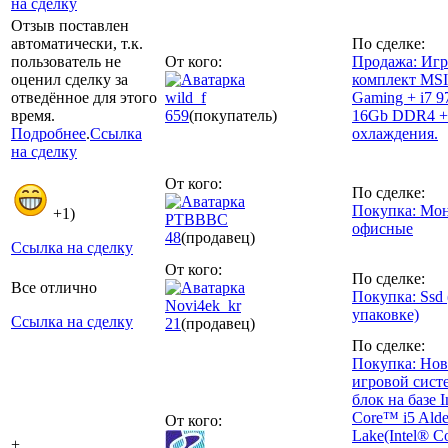
на сделку
Отзыв поставлен
автоматически, т.к.
По сделке:
пользователь не
От кого:
Продажа: Иг
оценил сделку за
комплект MSI
отведённое для этого
wild_f
Gaming + i7 
время.
659
(покупатель)
16Gb DDR4 +
Подробнее
.
Ссылка
охлаждения.
на сделку
От кого:
По сделке:
Покупка: Мо
+1)
РТВВВС
офисные
48
(продавец)
Ссылка на сделку
От кого:
По сделке:
Все отлично
Покупка: Ssd
Novi4ek_kr
упаковке)
Ссылка на сделку
21
(продавец)
По сделке:
Покупка: Но
игровой сис
блок на базе I
Core™ i5 Alde
От кого:
Lake(Intel® C
+