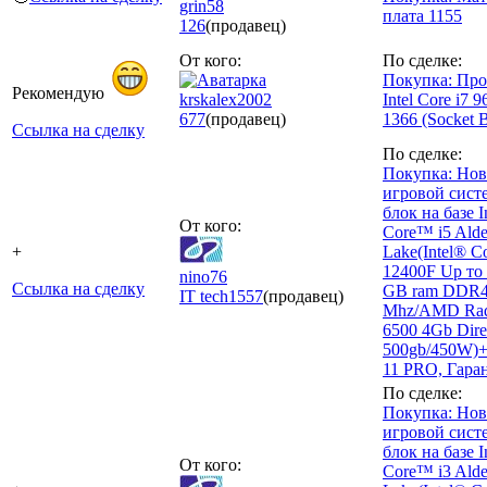
grin58
плата 1155
126
(продавец)
От кого:
По сделке:
Покупка: Про
Рекомендую
krskalex2002
Intel Core i7
677
(продавец)
1366 (Socket 
Ссылка на сделку
По сделке:
Покупка: Но
игровой сис
блок на базе I
От кого:
Core™ i5 Alde
+
Lake(Intel® C
12400F Up то 
nino76
Ссылка на сделку
GB ram DDR4
IT tech
1557
(продавец)
Mhz/AMD Ra
6500 4Gb Dir
500gb/450W)
11 PRO, Гара
По сделке:
Покупка: Но
игровой сис
блок на базе I
От кого:
Core™ i3 Alde