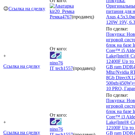
От кого:
Покупка:
Оригинальны
😉
Ссылка на сделку
kir20_Ремка
питания для 
Ремка
4767
(продавец)
Asus 4.5x3.0м
120W 19V, 6.3
По сделке:
Покупка: Но
игровой сис
блок на базе I
От кого:
Core™ i5 Alde
+
Lake(Intel® C
12400F Up то 
nino76
Ссылка на сделку
GB ram DDR4
IT tech
1557
(продавец)
Mhz/Nvidia R
8Gb DirectX1
500gb/450W)
10 PRO, Гара
По сделке:
Покупка: Но
игровой сис
блок на базе I
От кого:
Core™ i3 Alde
+
Lake(Intel® C
12100F Up то 
nino76
Ссылка на сделку
GB ram DDR4
IT tech
1557
(продавец)