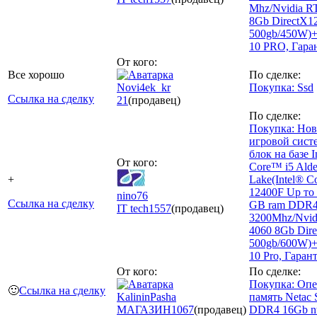
Mhz/Nvidia R
8Gb DirectX1
500gb/450W)
10 PRO, Гара
От кого:
Все хорошо
По сделке:
Novi4ek_kr
Покупка: Ssd
Ссылка на сделку
21
(продавец)
По сделке:
Покупка: Но
игровой сис
блок на базе I
От кого:
Core™ i5 Alde
+
Lake(Intel® C
12400F Up то 
nino76
Ссылка на сделку
GB ram DDR
IT tech
1557
(продавец)
3200Mhz/Nvid
4060 8Gb Dir
500gb/600W)
10 Pro, Гаран
От кого:
По сделке:
Покупка: Опе
🙂
Ссылка на сделку
KalininPasha
память Netac
МАГАЗИН
1067
(продавец)
DDR4 16Gb n