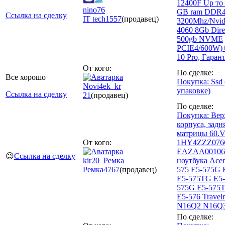
12400F Up то 
nino76
GB ram DDR
Ссылка на сделку
IT tech
1557
(продавец)
3200Mhz/Nvid
4060 8Gb Dir
500gb NVME
PCIE4/600W)
10 Pro, Гаран
От кого:
По сделке:
Все хорошо
Покупка: Ssd 
Novi4ek_kr
упаковке)
Ссылка на сделку
21
(продавец)
По сделке:
Покупка: Вер
корпуса, зад
матрицы 60.
От кого:
1HY4ZZZ076
EAZAA001060
😉
Ссылка на сделку
kir20_Ремка
ноутбука Acer
Ремка
4767
(продавец)
575 E5-575G 
E5-575TG E5-
575G E5-575
E5-576 Travel
N16Q2 N16Q
По сделке: