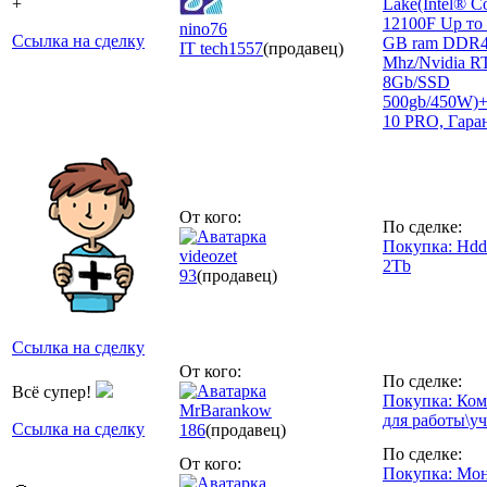
+
Lake(Intel® C
12100F Up то 
nino76
Ссылка на сделку
GB ram DDR4
IT tech
1557
(продавец)
Mhz/Nvidia R
8Gb/SSD
500gb/450W)
10 PRO, Гара
От кого:
По сделке:
Покупка: Hdd
videozet
2Tb
93
(продавец)
Ссылка на сделку
От кого:
По сделке:
Всё супер!
Покупка: Ко
MrBarankow
для работы\у
Ссылка на сделку
186
(продавец)
По сделке:
От кого:
Покупка: Мон