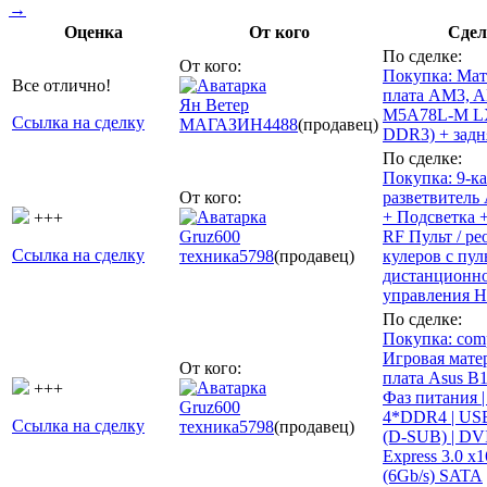
→
Оценка
От кого
Сдел
По сделке:
От кого:
Покупка: Мат
Все отлично!
плата AM3, 
Ян Ветер
M5A78L-M L
Ссылка на сделку
МАГАЗИН
4488
(продавец)
DDR3) + задн
По сделке:
Покупка: 9-к
От кого:
разветвитель
+ Подсветка
+++
Gruz600
RF Пульт / ре
Ссылка на сделку
техника
5798
(продавец)
кулеров с пул
дистанционн
управления 
По сделке:
Покупка: com
Игровая мате
От кого:
плата Asus B15
+++
Фаз питания 
Gruz600
4*DDR4 | US
Ссылка на сделку
техника
5798
(продавец)
(D-SUB) | DVI-
Express 3.0 x
(6Gb/s) SATA