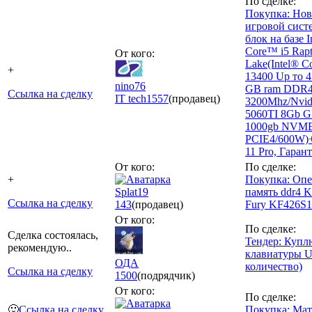
По сделке:
Покупка: Но
игровой сис
блок на базе I
Core™ i5 Rapt
От кого:
Lake(Intel® C
+
13400 Up то 4
nino76
GB ram DDR
Ссылка на сделку
IT tech
1557
(продавец)
3200Mhz/Nvid
5060TI 8Gb 
1000gb NVM
PCIE4/600W)
11 Pro, Гаран
От кого:
По сделке:
+
Покупка: Опе
Splat19
память ddr4 K
Ссылка на сделку
143
(продавец)
Fury KF426S1
От кого:
По сделке:
Сделка состоялась,
Тендер: Купл
рекомендую..
клавиатуры 
ОДА
количество)
Ссылка на сделку
1500
(подрядчик)
От кого:
По сделке:
🙂
Ссылка на сделку
Покупка: Мат