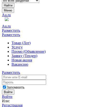
Найти
Меню
Au.ru
Au.ru
Разместить
Разместить
Товар (Лот)
Услугу
Промо (Объявление)
Заявку (Тендер)
Новая акция
Вакансию
Разместить
Запомнить
Войти
Войти
Или:
Регистрация