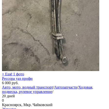
+ Ещё 1 фото
Рессора уаз профи
6 000
руб.
Авто, мото, водный транспорт
/
Автозапчасти
/
Ходовая,
подвеска, рулевое управление
/
20 дней
0
Красноярск, Мкр. Чайковский