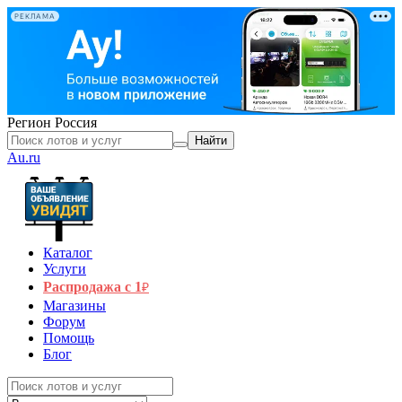
РЕКЛАМА
Регион
Россия
Найти
Au.ru
Каталог
Услуги
Распродажа с 1
₽
Магазины
Форум
Помощь
Блог