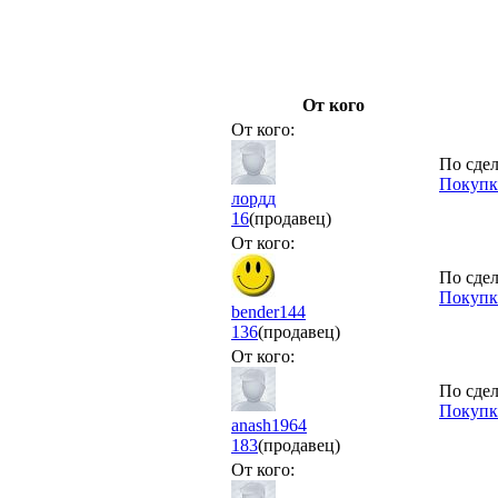
От кого
От кого:
По сдел
Покупк
лордд
16
(продавец)
От кого:
По сдел
Покупк
bender144
136
(продавец)
От кого:
По сдел
Покупк
anash1964
183
(продавец)
От кого: