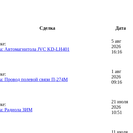
Сделка
Дата
5 авг
ке:
2026
а: Автомагнитола JVC KD-LH401
16:16
1 авг
ке:
2026
а: Провод полевой связи П-274М
09:16
21 июля
ке:
2026
а: Радиола ЗИМ
10:51
11 июля