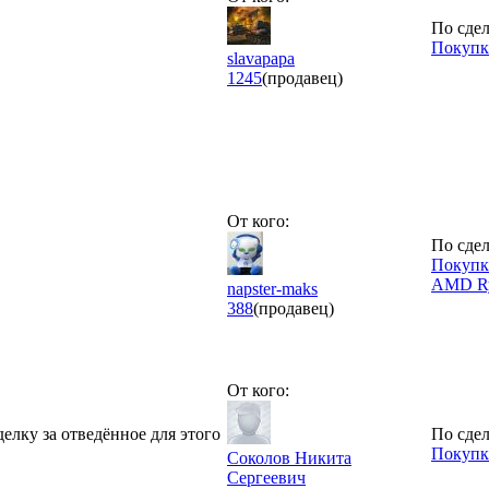
По сдел
Покупк
slavapapa
1245
(продавец)
От кого:
По сдел
Покупк
AMD Ry
napster-maks
388
(продавец)
От кого:
делку за отведённое для этого
По сдел
Покупк
Соколов Никита
Сергеевич