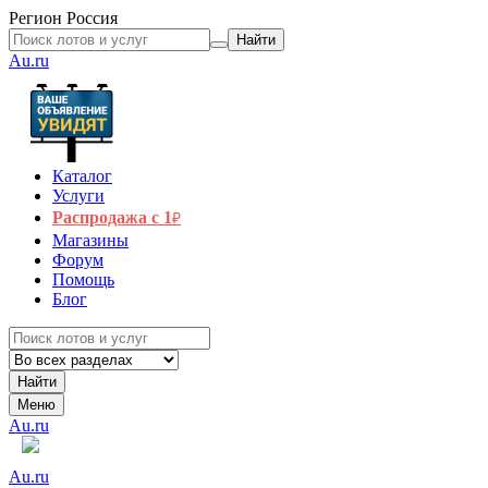
Регион
Россия
Найти
Au.ru
Каталог
Услуги
Распродажа с 1
₽
Магазины
Форум
Помощь
Блог
Найти
Меню
Au.ru
Au.ru