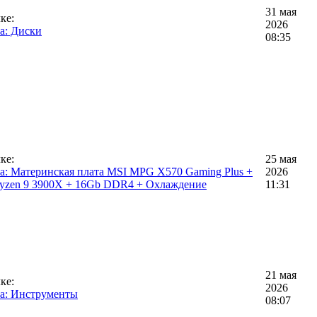
31 мая
ке:
2026
а: Диски
08:35
ке:
25 мая
а: Материнская плата MSI MPG X570 Gaming Plus +
2026
zen 9 3900X + 16Gb DDR4 + Охлаждение
11:31
21 мая
ке:
2026
а: Инструменты
08:07