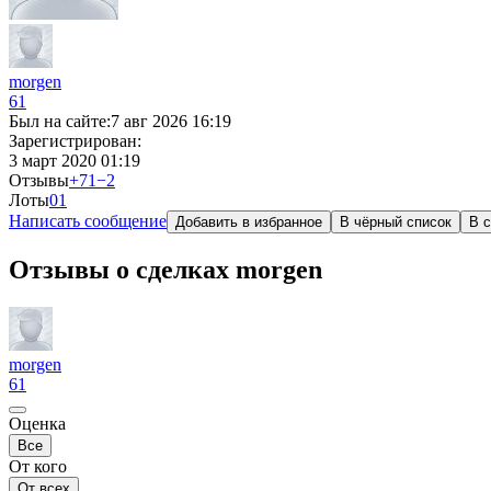
morgеn
61
Был на сайте:
7 авг 2026 16:19
Зарегистрирован:
3 март 2020 01:19
Отзывы
+71
−2
Лоты
0
1
Написать сообщение
Добавить в избранное
В чёрный список
В с
Отзывы о сделках morgеn
morgеn
61
Оценка
Все
От кого
От всех