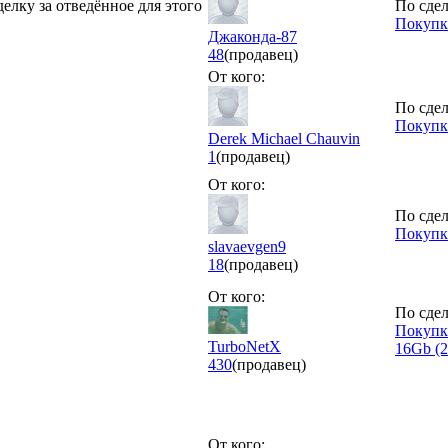
делку за отведённое для этого
По сдел
Покупк
Джаконда-87
48
(продавец)
От кого:
По сдел
Покупк
Derek Michael Chauvin
1
(продавец)
От кого:
По сдел
Покупк
slavaevgen9
18
(продавец)
От кого:
По сдел
Покупк
TurboNetX
16Gb (
430
(продавец)
От кого: