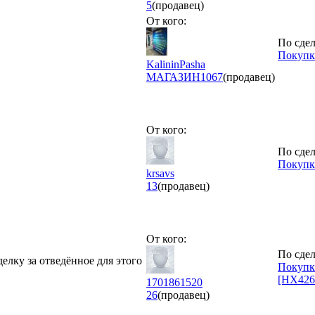
5
(продавец)
От кого:
По сдел
Покупка
KalininPasha
МАГАЗИН
1067
(продавец)
От кого:
По сдел
Покупк
krsavs
13
(продавец)
От кого:
По сдел
делку за отведённое для этого
Покупк
[HX426
1701861520
26
(продавец)