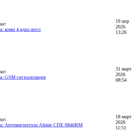
19 апр
ке:
2026
: комп 4 ядра интл
13:26
31 март
ке:
2026
а: GSM сигнализация
08:54
18 март
ке:
2026
а: Автомагнитола Alpine CDE-9846RM
11:51