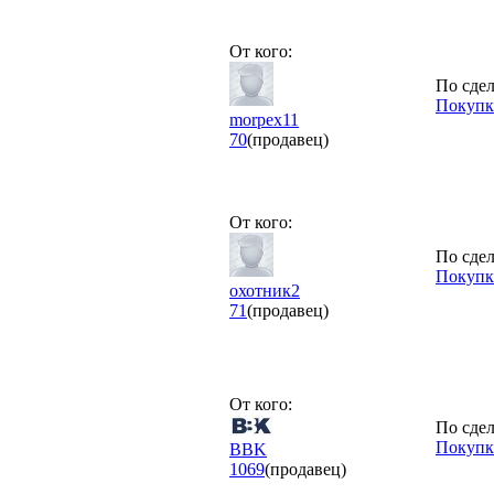
От кого:
По сдел
Покупка
morpex11
70
(продавец)
От кого:
По сдел
Покупк
охотник2
71
(продавец)
От кого:
По сдел
Покупк
BBK
1069
(продавец)