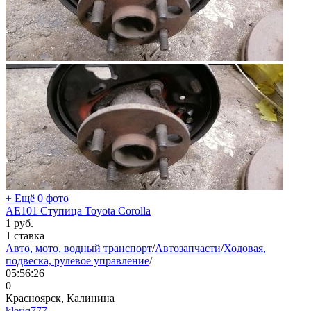
+ Ещё 0 фото
AE101 Ступица Toyota Corolla
1
руб.
1 ставка
Авто, мото, водный транспорт
/
Автозапчасти
/
Ходовая,
подвеска, рулевое управление
/
05:56:26
0
Красноярск, Калинина
kleriq777