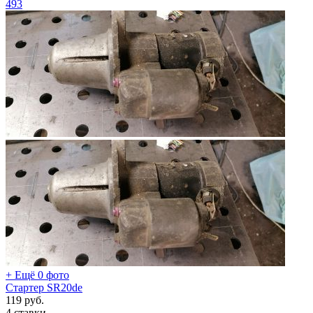
493
+ Ещё 0 фото
Стартер SR20de
119
руб.
4 ставки