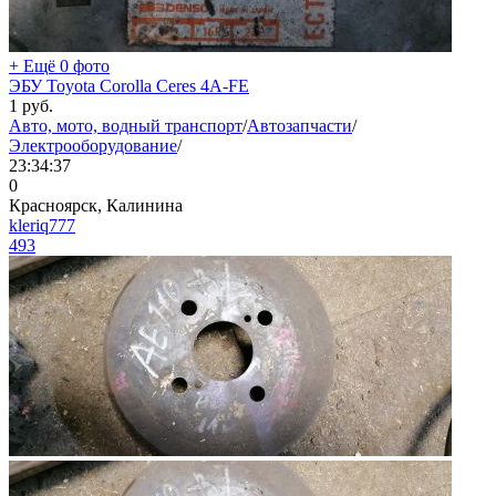
+ Ещё 0 фото
ЭБУ Toyota Corolla Ceres 4A-FE
1
руб.
Авто, мото, водный транспорт
/
Автозапчасти
/
Электрооборудование
/
23:34:37
0
Красноярск, Калинина
kleriq777
493