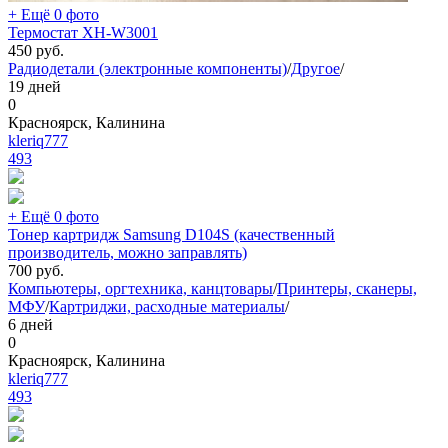
+ Ещё 0 фото
Термостат XH-W3001
450
руб.
Радиодетали (электронные компоненты)
/
Другое
/
19 дней
0
Красноярск, Калинина
kleriq777
493
+ Ещё 0 фото
Тонер картридж Samsung D104S (качественный
производитель, можно заправлять)
700
руб.
Компьютеры, оргтехника, канцтовары
/
Принтеры, сканеры,
МФУ
/
Картриджи, расходные материалы
/
6 дней
0
Красноярск, Калинина
kleriq777
493