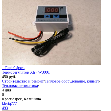
+ Ещё 0 фото
Терморегулятор Xh - W3001
450
руб.
Строительство и ремонт
/
Тепловое оборудование, климат
/
Тепловая автоматика
/
4 дня
0
Красноярск, Калинина
kleriq777
493