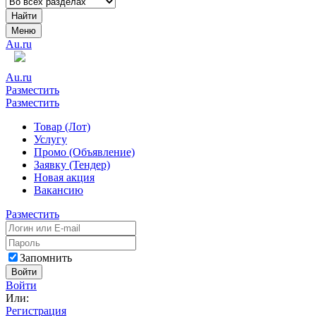
Найти
Меню
Au.ru
Au.ru
Разместить
Разместить
Товар (Лот)
Услугу
Промо (Объявление)
Заявку (Тендер)
Новая акция
Вакансию
Разместить
Запомнить
Войти
Войти
Или:
Регистрация