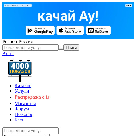
РЕКЛАМА • AU.RU
Регион
Россия
Найти
Au.ru
Каталог
Услуги
Распродажа с 1
₽
Магазины
Форум
Помощь
Блог