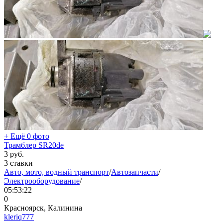
+ Ещё 0 фото
Трамблер SR20de
3
руб.
3 ставки
Авто, мото, водный транспорт
/
Автозапчасти
/
Электрооборудование
/
05:53:22
0
Красноярск, Калинина
kleriq777