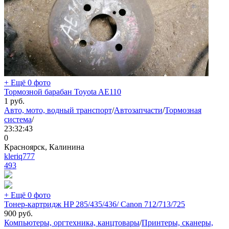
+ Ещё 0 фото
Тормозной барабан Toyota AE110
1
руб.
Авто, мото, водный транспорт
/
Автозапчасти
/
Тормозная
система
/
23:32:43
0
Красноярск, Калинина
kleriq777
493
+ Ещё 0 фото
Тонер-картридж HP 285/435/436/ Canon 712/713/725
900
руб.
Компьютеры, оргтехника, канцтовары
/
Принтеры, сканеры,