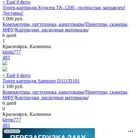
+ Ещё 0 фото
Тонер-картридж Kyocera TK-1200 - полностью заправлен!
Доставка!
1 000
руб.
Компьютеры, оргтехника, канцтовары
/
Принтеры, сканеры,
МФУ
/
Картриджи, расходные материалы
/
6 дней
1
Красноярск, Калинина
kleriq777
493
+ Ещё 0 фото
Тонер картридж Samsung D111/D101
1 100
руб.
Компьютеры, оргтехника, канцтовары
/
Принтеры, сканеры,
МФУ
/
Картриджи, расходные материалы
/
6 дней
0
Красноярск, Калинина
kleriq777
493
РЕКЛАМА