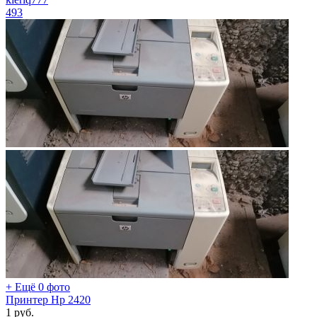
493
+ Ещё 0 фото
Принтер Hp 2420
1
руб.