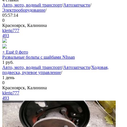
Авто, мото, водный транспорт
/
Автозапчасти
/
Электрооборудование
/
05:57:14
0
Красноярск, Калинина
kleriq777
493
+ Ещё 0 фото
Развальные больты с шайбами NIssan
1
руб.
Авто, мото, водный транспорт
/
Автозапчасти
/
Ходовая,
подвеска, рулевое управление
/
1 день
0
Красноярск, Калинина
kleriq777
493