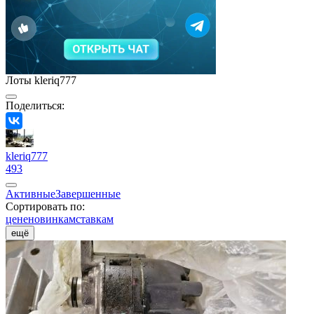
Лоты kleriq777
Поделиться:
kleriq777
493
Активные
Завершенные
Сортировать по:
цене
новинкам
ставкам
ещё