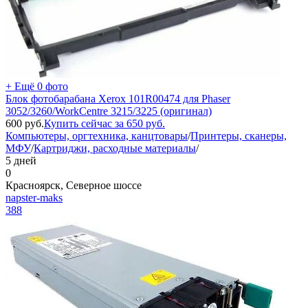
+ Ещё 0 фото
Блок фотобарабана Xerox 101R00474 для Phaser
3052/3260/WorkCentre 3215/3225 (оригинал)
600
руб.
Купить сейчас за
650
руб.
Компьютеры, оргтехника, канцтовары
/
Принтеры, сканеры,
МФУ
/
Картриджи, расходные материалы
/
5 дней
0
Красноярск, Северное шоссе
napster-maks
388