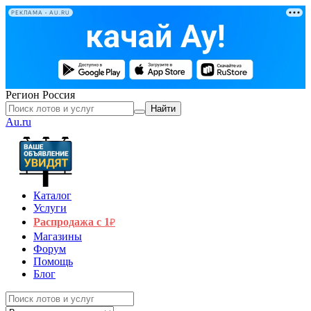
РЕКЛАМА • AU.RU
Регион
Россия
Найти
Au.ru
Каталог
Услуги
Распродажа с 1
₽
Магазины
Форум
Помощь
Блог