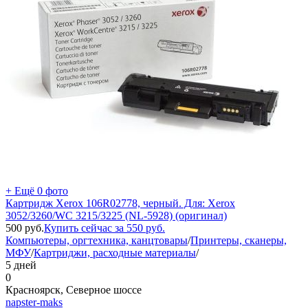
+ Ещё 0 фото
Картридж Xerox 106R02778, черный. Для: Xerox
3052/3260/WC 3215/3225 (NL-5928) (оригинал)
500
руб.
Купить сейчас за
550
руб.
Компьютеры, оргтехника, канцтовары
/
Принтеры, сканеры,
МФУ
/
Картриджи, расходные материалы
/
5 дней
0
Красноярск, Северное шоссе
napster-maks