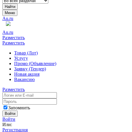
Найти
Меню
Au.ru
Au.ru
Разместить
Разместить
Товар (Лот)
Услугу
Промо (Объявление)
Заявку (Тендер)
Новая акция
Вакансию
Разместить
Запомнить
Войти
Войти
Или:
Регистрация