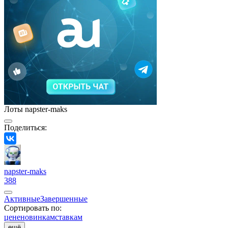
Лоты napster-maks
Поделиться:
napster-maks
388
Активные
Завершенные
Сортировать по:
цене
новинкам
ставкам
ещё