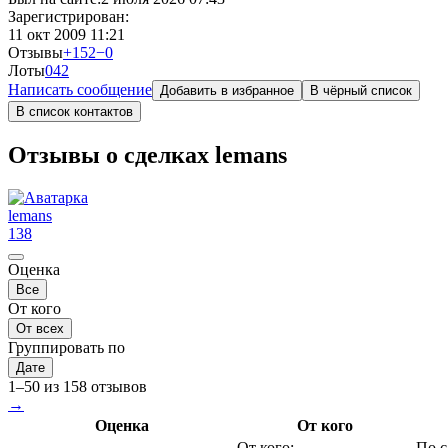
Зарегистрирован:
11 окт 2009 11:21
Отзывы
+152
−0
Лоты
0
42
Написать сообщение
Добавить в избранное
В чёрный список
В список контактов
Отзывы о сделках lemans
lemans
138
Оценка
Все
От кого
От всех
Группировать по
Дате
1–50 из 158 отзывов
→
Оценка
От кого
От кого:
По с