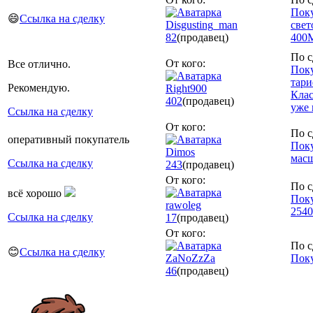
Поку
😄
Ссылка на сделку
Disgusting_man
свет
82
(продавец)
400M
По с
От кого:
Все отлично.
Поку
тар
Рекомендую.
Right900
Клас
402
(продавец)
уже 
Ссылка на сделку
От кого:
По с
оперативный покупатель
Пок
Dimos
масш
Ссылка на сделку
243
(продавец)
От кого:
По с
всё хорошо
Пок
rawoleg
254
Ссылка на сделку
17
(продавец)
От кого:
По с
😊
Ссылка на сделку
ZaNoZzZa
Пок
46
(продавец)