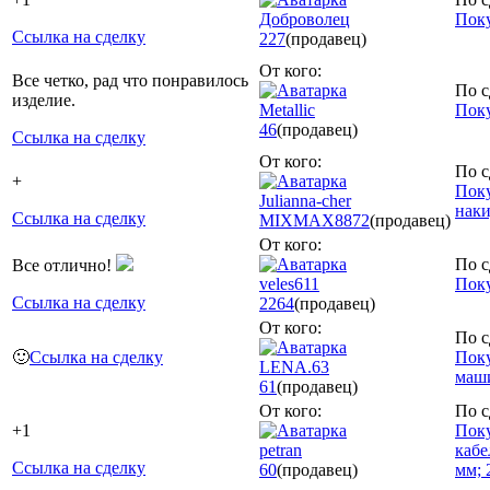
Доброволец
Поку
Ссылка на сделку
227
(продавец)
От кого:
Все четко, рад что понравилось
По с
изделие.
Metallic
Поку
46
(продавец)
Ссылка на сделку
От кого:
По с
+
Поку
Julianna-cher
наки
Ссылка на сделку
MIXMAX
8872
(продавец)
От кого:
По с
Все отлично!
veles611
Поку
Ссылка на сделку
2264
(продавец)
От кого:
По с
🙂
Ссылка на сделку
Поку
LENA.63
маш
61
(продавец)
От кого:
По с
+1
Поку
petran
кабе
Ссылка на сделку
60
(продавец)
мм; 