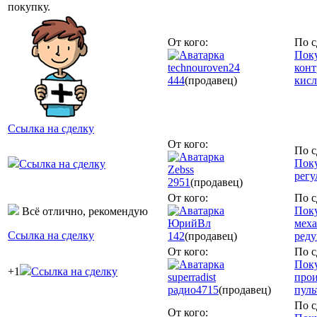
покупку.
От кого:
По с
Пок
technouroven24
конт
444
(продавец)
кисл
Ссылка на сделку
От кого:
По с
Поку
Ссылка на сделку
Zebss
регу
2951
(продавец)
От кого:
По с
Поку
Всё отлично, рекомендую
ЮрийВл
мех
Ссылка на сделку
142
(продавец)
реду
От кого:
По с
Поку
+1
Ссылка на сделку
superradist
прои
радио
4715
(продавец)
пуль
По с
От кого: