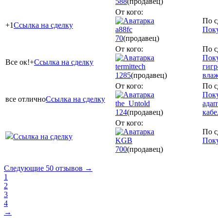
588
(продавец)
От кого:
По с
+1
Ссылка на сделку
a88fc
Поку
70
(продавец)
От кого:
По с
Поку
Все ок!+
Ссылка на сделку
termittech
гигр
1285
(продавец)
влаж
От кого:
По с
Пок
все отлично
Ссылка на сделку
the_Untold
адап
124
(продавец)
кабе
От кого:
По с
Ссылка на сделку
KGB
Поку
700
(продавец)
Следующие 50 отзывов →
1
2
3
4
→