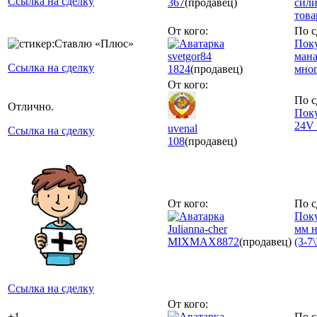
Ссылка на сделку
367
(продавец)
сили
това
От кого:
По с
Поку
svetgor84
мана
Ссылка на сделку
1824
(продавец)
мног
От кого:
По с
Отлично.
Пок
24V
uvenal
Ссылка на сделку
108
(продавец)
От кого:
По с
Поку
Julianna-cher
мм н
MIXMAX
8872
(продавец)
(3-7\
Ссылка на сделку
От кого:
+1
По с