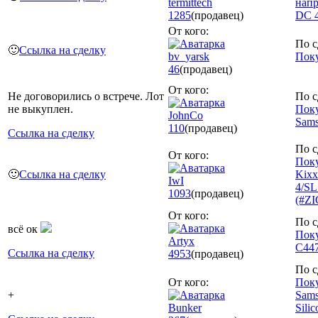
termittech
напр
1285
(продавец)
DC 4
От кого:
По с
🙂
Ссылка на сделку
bv_yarsk
Поку
46
(продавец)
От кого:
Не договорились о встрече. Лот
По с
не выкуплен.
Поку
JohnCo
Sams
110
(продавец)
Ссылка на сделку
По с
От кого:
Поку
🙂
Ссылка на сделку
Kixx
IwI
4/SL
1093
(продавец)
(#Z
От кого:
По с
всё ок
Поку
Artyx
C44
Ссылка на сделку
4953
(продавец)
По с
От кого:
Поку
+
Sams
Bunker
Sili