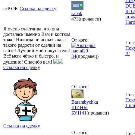
Поку
DUEL
всё ОК!
Ссылка на сделку
R16/
sabak
штам
473
(продавец)
Harr
Я очень счастлива, что она
досталась именно Вам и костюм
тоже! Никогда не испытывала
От кого:
По с
такого радости от сделки на
Поку
сайте! Лучший мой покупатель!
naomi29
!!!
Всё мега чётко и быстро, и
34
(продавец)
душевно! Спасибо вам!
Ссылка на сделку
От кого:
По с
Поку
Barambychka
1 ши
ШИНЫ
БУ
1141
(продавец)
Ссылка на сделку
От кого:
По с