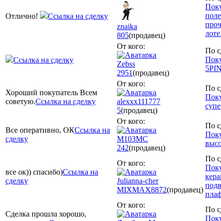
Поку
поле
Отлично!
Ссылка на сделку
про
znaika
лоте
805
(продавец)
От кого:
По с
Поку
Ссылка на сделку
Zebss
5PI
2951
(продавец)
От кого:
По с
Хороший покупатель Всем
Поку
советую.
Ссылка на сделку
alexxx111777
супе
5
(продавец)
От кого:
По с
Все оперативно, ОК
Ссылка на
Пок
сделку
М103МС
высо
242
(продавец)
По с
От кого:
Поку
все ок)) спасибо)
Ссылка на
кера
сделку
Julianna-cher
подв
MIXMAX
8872
(продавец)
плаф
От кого:
По с
Сделка прошла хорошо,
Пок