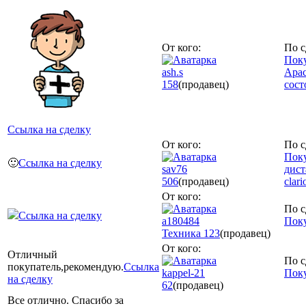
От кого:
По с
Поку
ash.s
Apac
158
(продавец)
сост
Ссылка на сделку
От кого:
По с
Поку
🙂
Ссылка на сделку
sav76
дист
506
(продавец)
clar
От кого:
По с
Ссылка на сделку
a180484
Поку
Техника
123
(продавец)
От кого:
Отличный
По с
покупатель,рекомендую.
Ссылка
kappel-21
Поку
на сделку
62
(продавец)
Все отлично. Спасибо за