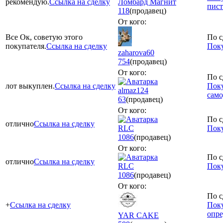
рекомендую.
Ссылка на сделку
Ломбард Магнит
пист
118
(продавец)
От кого:
Все Ок, советую этого
По с
покупателя.
Ссылка на сделку
Поку
zaharova60
754
(продавец)
От кого:
По с
лот выкуплен.
Ссылка на сделку
Поку
almaz124
сам
63
(продавец)
От кого:
По с
отлично
Ссылка на сделку
RLC
Поку
1086
(продавец)
От кого:
По с
отлично
Ссылка на сделку
RLC
Поку
1086
(продавец)
От кого:
По с
+
Ссылка на сделку
Поку
опре
YAR CAKE