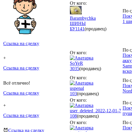
От кого:
По с
Поку
Barambychka
1 ши
ШИНЫ
БУ
1141
(продавец)
Ссылка на сделку
По с
От кого:
Поку
+
акку
SoYeR
Sams
Ссылка на сделку
3035
(продавец)
вскр
От кого:
По с
Всё отлично!
Поку
uspenal
Nord
Ссылка на сделку
103
(продавец)
От кого:
По с
+
Поку
user_deleted_2022-12-01-7
пуш
Ссылка на сделку
108
(продавец)
От кого:
По с
Поку
😈
Ссылка на сделку