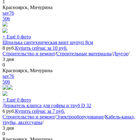
1
Красноярск, Мичурина
sav76
506
+ Ещё 0 фото
Шпилька сантехническая винт шуруп 8см
8
руб.
Купить сейчас за
10
руб.
Строительство и ремонт
/
Строительные материалы
/
Другое
/
3 дня
0
Красноярск, Мичурина
sav76
506
+ Ещё 0 фото
Держатель клипса для гофры и труб D 32
6
руб.
Купить сейчас за
7
руб.
Строительство и ремонт
/
Электрооборудование
/
Кабель-канал,
трубы, аксессуары
/
3 дня
0
Красноярск, Мичурина