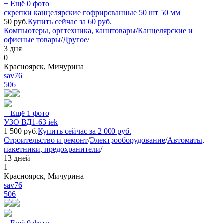
+ Ещё 0 фото
скрепки канцелярские гофрированные 50 шт 50 мм
50
руб.
Купить сейчас за
60
руб.
Компьютеры, оргтехника, канцтовары
/
Канцелярские и
офисные товары
/
Другое
/
3 дня
0
Красноярск, Мичурина
sav76
506
+ Ещё 1 фото
УЗО ВД1-63 iek
1 500
руб.
Купить сейчас за
2 000
руб.
Строительство и ремонт
/
Электрооборудование
/
Автоматы,
пакетники, предохранители
/
13 дней
1
Красноярск, Мичурина
sav76
506
+ Ещё 0 фото