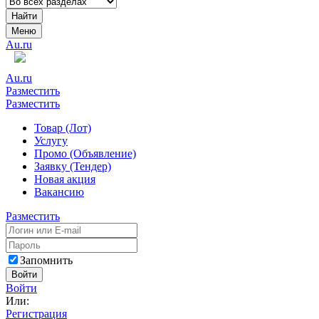
Найти
Меню
Au.ru
Au.ru
Разместить
Разместить
Товар (Лот)
Услугу
Промо (Объявление)
Заявку (Тендер)
Новая акция
Вакансию
Разместить
Запомнить
Войти
Войти
Или:
Регистрация