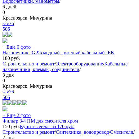
Водосчётчики, манометры
/
6 дней
0
Красноярск, Мичурина
sav76
506
+ Ещё 0 фото
Наконечник JG-95 медный луженый кабельный IEK
180
руб.
Строительство и ремонт
/
Электрооборудование
/
Кабельные
наконечники, клеммы, соединители
/
3 дня
0
Красноярск, Мичурина
sav76
506
+ Ещё 2 фото
Фильтр 3/4 ПМ для смесителя хром
150
руб.
Купить сейчас за
170
руб.
Строительство и ремонт
/
Сантехника, водопровод
/
Смесители
/
2 дня