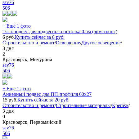
sav76
506
+ Ещё 1 фото
Тяга-подвес для подвесного потолка 0.5м (армстронг)
6
руб.
Купить сейчас за
8
руб.
Строительство и ремонт
/
Освещение
/
Другое освещение
/
3 дня
2
Красноярск, Мичурина
sav76
506
+ Ещё 1 фото
Анкерный подвес для ПП-профиля 60х27
15
руб.
Купить сейчас за
20
руб.
Строительство и ремонт
/
Строительные материалы
/
Крепёж
/
3 дня
0
Красноярск, Первомайский
sav76
506