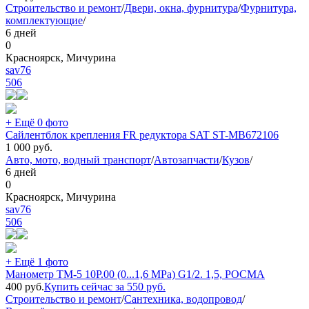
Строительство и ремонт
/
Двери, окна, фурнитура
/
Фурнитура,
комплектующие
/
6 дней
0
Красноярск, Мичурина
sav76
506
+ Ещё 0 фото
Сайлентблок крепления FR редуктора SAT ST-MB672106
1 000
руб.
Авто, мото, водный транспорт
/
Автозапчасти
/
Кузов
/
6 дней
0
Красноярск, Мичурина
sav76
506
+ Ещё 1 фото
Манометр ТМ-5 10Р.00 (0...1,6 MPa) G1/2. 1,5, РОСМА
400
руб.
Купить сейчас за
550
руб.
Строительство и ремонт
/
Сантехника, водопровод
/