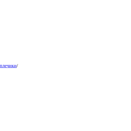
 плечики
/