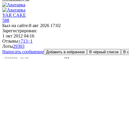
YAR CAKE
588
Был на сайте:
8 авг 2026 17:02
Зарегистрирован:
1 окт 2012 04:16
Отзывы
+713
−1
Лоты
29
303
Написать сообщение
Добавить в избранное
В чёрный список
В с
РЕКЛАМА • AU.RU