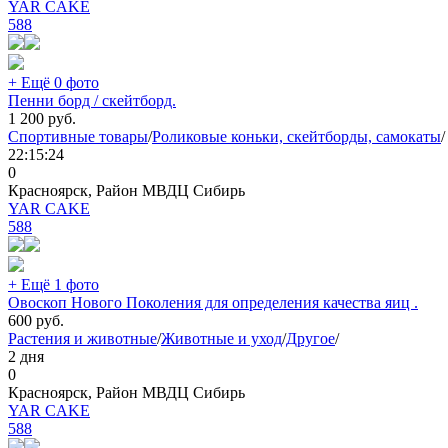
YAR CAKE
588
+ Ещё 0 фото
Пенни борд / скейтборд.
1 200
руб.
Спортивные товары
/
Роликовые коньки, скейтборды, самокаты
/
22:15:24
0
Красноярск, Район МВДЦ Сибирь
YAR CAKE
588
+ Ещё 1 фото
Овоскоп Нового Поколения для определения качества яиц .
600
руб.
Растения и животные
/
Животные и уход
/
Другое
/
2 дня
0
Красноярск, Район МВДЦ Сибирь
YAR CAKE
588