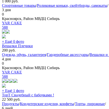
1 000
руб.
Спортивные товары
/
Роликовые коньки, скейтборды, самокаты
/
3 дня
0
Красноярск, Район МВДЦ Сибирь
YAR CAKE
588
+ Ещё 0 фото
Вешалки Плечики
200
руб.
Одежда, обувь, галантерея
/
Гардеробные аксессуары
/
Вешалки и
4 дня
0
Красноярск, Район МВДЦ Сибирь
YAR CAKE
588
+ Ещё 1 фото
ТорТ Свадебный с бабочками !
22 500
руб.
Продукты
/
Кондитерские изделия, конфеты
/
Торты, пирожные
/
6 дней