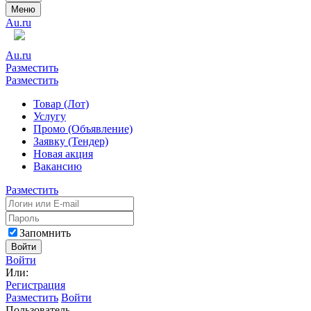
Меню
Au.ru
Au.ru
Разместить
Разместить
Товар (Лот)
Услугу
Промо (Объявление)
Заявку (Тендер)
Новая акция
Вакансию
Разместить
Запомнить
Войти
Войти
Или:
Регистрация
Разместить
Войти
Пользователь