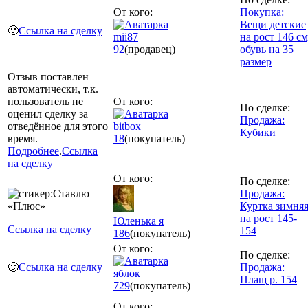
От кого:
Покупка:
Вещи детские
🙂
Ссылка на сделку
mii87
на рост 146 см
92
(продавец)
обувь на 35
размер
Отзыв поставлен
автоматически, т.к.
пользователь не
От кого:
По сделке:
оценил сделку за
Продажа:
отведённое для этого
bitbox
Кубики
время.
18
(покупатель)
Подробнее
.
Ссылка
на сделку
От кого:
По сделке:
Продажа:
Куртка зимня
на рост 145-
Юленька я
Ссылка на сделку
154
186
(покупатель)
От кого:
По сделке:
🙂
Ссылка на сделку
Продажа:
яблок
Плащ р. 154
729
(покупатель)
От кого: