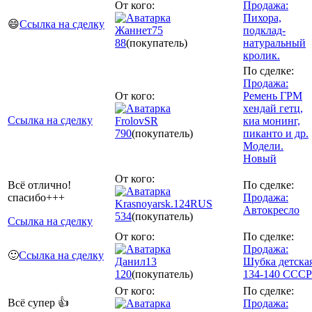
От кого:
Продажа:
Пихора,
😄
Ссылка на сделку
Жаннет75
подклад-
88
(покупатель)
натуральный
кролик.
По сделке:
Продажа:
От кого:
Ремень ГРМ
хендай гетц,
Ссылка на сделку
FrolovSR
киа монинг,
790
(покупатель)
пиканто и др.
Модели.
Новый
От кого:
Всё отлично!
По сделке:
спасибо+++
Продажа:
Krasnoyarsk.124RUS
Автокресло
534
(покупатель)
Ссылка на сделку
От кого:
По сделке:
Продажа:
🙂
Ссылка на сделку
Данил13
Шубка детска
120
(покупатель)
134-140 СССР
От кого:
По сделке:
Всё супер 👍
Продажа: