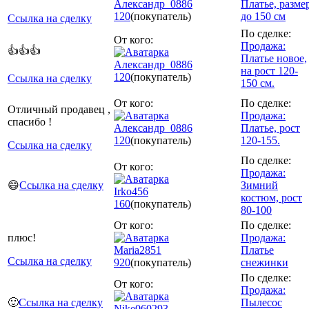
Александр_0886
Платье, разме
120
(покупатель)
до 150 см
Ссылка на сделку
По сделке:
От кого:
Продажа:
👍👍👍
Платье новое,
Александр_0886
на рост 120-
120
(покупатель)
Ссылка на сделку
150 см.
От кого:
По сделке:
Отличный продавец ,
Продажа:
спасибо !
Александр_0886
Платье, рост
120
(покупатель)
120-155.
Ссылка на сделку
По сделке:
От кого:
Продажа:
😄
Ссылка на сделку
Зимний
Irko456
костюм, рост
160
(покупатель)
80-100
От кого:
По сделке:
плюс!
Продажа:
Maria2851
Платье
Ссылка на сделку
920
(покупатель)
снежинки
По сделке:
От кого:
Продажа:
🙂
Ссылка на сделку
Пылесос
Nike060293