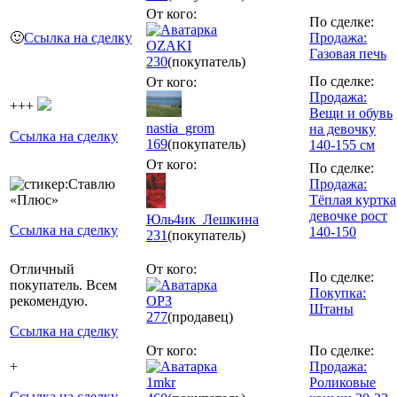
От кого:
По сделке:
🙂
Ссылка на сделку
Продажа:
OZAKI
Газовая печь
230
(покупатель)
По сделке:
От кого:
Продажа:
+++
Вещи и обувь
nastia_grom
на девочку
Ссылка на сделку
169
(покупатель)
140-155 см
От кого:
По сделке:
Продажа:
Тёплая куртка
девочке рост
Юль4ик_Лешкина
Ссылка на сделку
140-150
231
(покупатель)
Отличный
От кого:
По сделке:
покупатель. Всем
Покупка:
рекомендую.
ОРЗ
Штаны
277
(продавец)
Ссылка на сделку
От кого:
По сделке:
+
Продажа:
1mkr
Роликовые
Ссылка на сделку