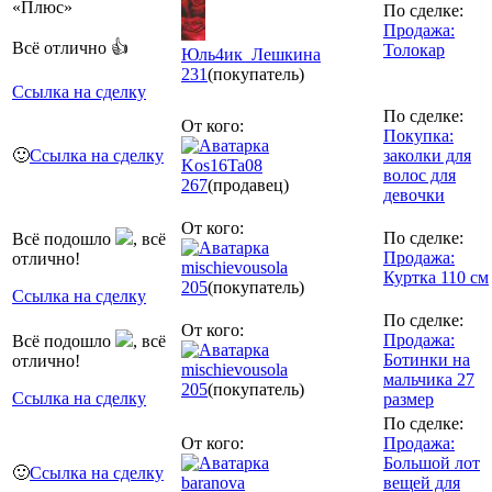
По сделке:
Продажа:
Всё отлично 👍
Толокар
Юль4ик_Лешкина
231
(покупатель)
Ссылка на сделку
По сделке:
От кого:
Покупка:
🙂
Ссылка на сделку
заколки для
Kos16Ta08
волос для
267
(продавец)
девочки
От кого:
По сделке:
Всё подошло
, всё
Продажа:
отлично!
mischievousola
Куртка 110 см
205
(покупатель)
Ссылка на сделку
По сделке:
От кого:
Продажа:
Всё подошло
, всё
Ботинки на
отлично!
mischievousola
мальчика 27
205
(покупатель)
Ссылка на сделку
размер
По сделке:
От кого:
Продажа:
Большой лот
🙂
Ссылка на сделку
baranova
вещей для