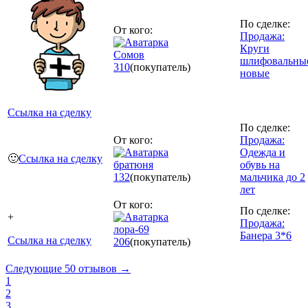
По сделке:
От кого:
Продажа:
Круги
Сомов
шлифовальны
310
(покупатель)
новые
Ссылка на сделку
По сделке:
От кого:
Продажа:
Одежда и
🙂
Ссылка на сделку
братюня
обувь на
132
(покупатель)
мальчика до 2
лет
От кого:
По сделке:
+
Продажа:
лора-69
Банера 3*6
Ссылка на сделку
206
(покупатель)
Следующие 50 отзывов →
1
2
3