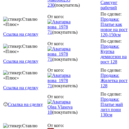
Самсунг
230
(покупатель)
рабочий
По сделке:
От кого:
Продажа:
Платье как
вова_1978
новое на рост
71
(покупатель)
Ссылка на сделку
120-150см
По сделке:
От кого:
Продажа:
Куртка
вова_1978
демисезон на
71
(покупатель)
Ссылка на сделку
рост 128
От кого:
По сделке:
Продажа:
вова_1978
Жилетка рост
71
(покупатель)
128
Ссылка на сделку
По сделке:
От кого:
Продажа:
🙂
Ссылка на сделку
Платье май
Olga Vlasova
литл пони
10
(покупатель)
130см
От кого: