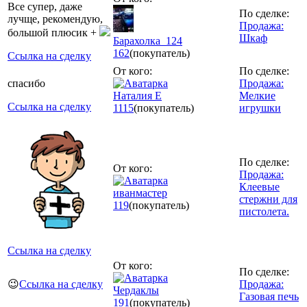
Все супер, даже
По сделке:
лучще, рекомендую,
Продажа:
большой плюсик +
Шкаф
Барахолка_124
162
(покупатель)
Ссылка на сделку
От кого:
По сделке:
спасибо
Продажа:
Наталия Е
Мелкие
Ссылка на сделку
1115
(покупатель)
игрушки
По сделке:
От кого:
Продажа:
Клеевые
иванмастер
стержни для
119
(покупатель)
пистолета.
Ссылка на сделку
От кого:
По сделке:
😉
Ссылка на сделку
Продажа:
Чердаклы
Газовая печь
191
(покупатель)