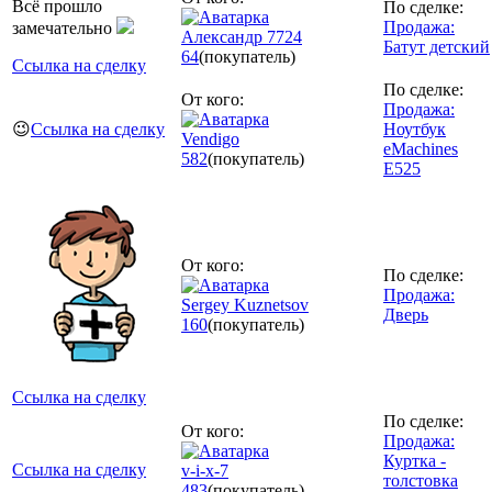
Всё прошло
По сделке:
Продажа:
замечательно
Александр 7724
Батут детский
64
(покупатель)
Ссылка на сделку
По сделке:
От кого:
Продажа:
😉
Ссылка на сделку
Ноутбук
Vendigo
eMachines
582
(покупатель)
E525
От кого:
По сделке:
Продажа:
Sergey Kuznetsov
Дверь
160
(покупатель)
Ссылка на сделку
По сделке:
От кого:
Продажа:
Куртка -
Ссылка на сделку
v-i-x-7
толстовка
483
(покупатель)