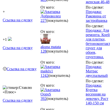
женская 46-48
От кого:
По сделке:
+
Продажа:
Доброволец
Раковина от
Ссылка на сделку
227
(покупатель)
застройщика
По сделке:
Продажа: Для
От кого:
ремонта. Коей
для плитки,
+1
бетоноконтакт
akuna matata
Ссылка на сделку
грунт для
128
(покупатель)
обоев,
грунтовка.
От кого:
По сделке:
Продажа:
🙂
Ссылка на сделку
maiklx1
Матрас
1242
(покупатель)
двуспальный
По сделке:
От кого:
Продажа:
Куртка
OopsS
весенняя на
392
(покупатель)
девочку. Рост
Ссылка на сделку
140-150 см
От кого: