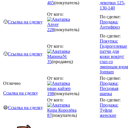
465
(покупатель)
девочки 125-
130-140
От кого:
По сделке:
🙂
Ссылка на сделку
Продажа:
Anver
Антифриз
228
(покупатель)
По сделке:
Покупка:
От кого:
Гидрогелевые
патчи для
🙂
Ссылка на сделку
МаринаУс
кожи вокруг
35
(продавец)
глаз со
змеиным ядом
Jomtam
От кого:
По сделке:
Отлично
Продажа:
иван кайзер
Песцовая
Ссылка на сделку
198
(покупатель)
шапка
От кого:
По сделке:
Продажа:
😄
Ссылка на сделку
Кира Королёва
Туфли
87
(покупатель)
женские