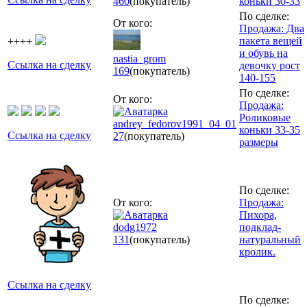
460
(покупатель)
коньки 30-33
По сделке:
От кого:
Продажа: Два
пакета вещей
++++
и обувь на
nastia_grom
Ссылка на сделку
девочку рост
169
(покупатель)
140-155
По сделке:
От кого:
Продажа:
Роликовые
andrey_fedorov1991_04_01
коньки 33-35
Ссылка на сделку
27
(покупатель)
размеры
По сделке:
От кого:
Продажа:
Пихора,
dodg1972
подклад-
131
(покупатель)
натуральный
кролик.
Ссылка на сделку
По сделке: