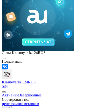
Лоты Krasnoyarsk.124RUS
Поделиться:
Krasnoyarsk.124RUS
534
Активные
Завершенные
Сортировать по:
цене
новинкам
ставкам