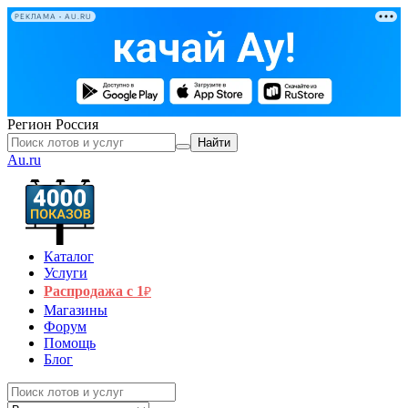
РЕКЛАМА • AU.RU
Регион
Россия
Найти
Au.ru
Каталог
Услуги
Распродажа с 1
₽
Магазины
Форум
Помощь
Блог