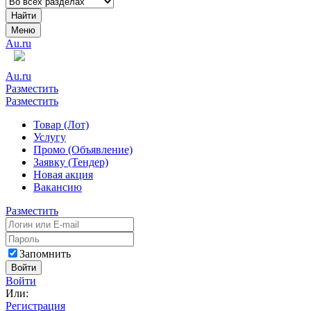
Найти
Меню
Au.ru
Au.ru
Разместить
Разместить
Товар (Лот)
Услугу
Промо (Объявление)
Заявку (Тендер)
Новая акция
Вакансию
Разместить
Запомнить
Войти
Войти
Или:
Регистрация