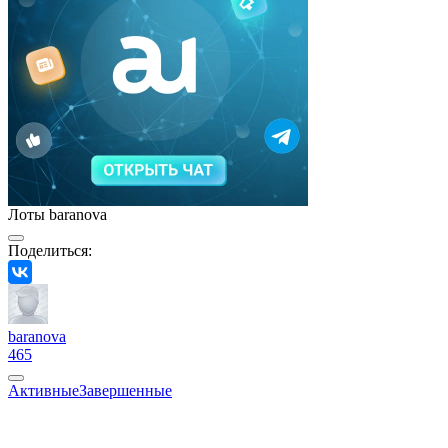
Лоты baranova
Поделиться:
baranova
465
Активные
Завершенные