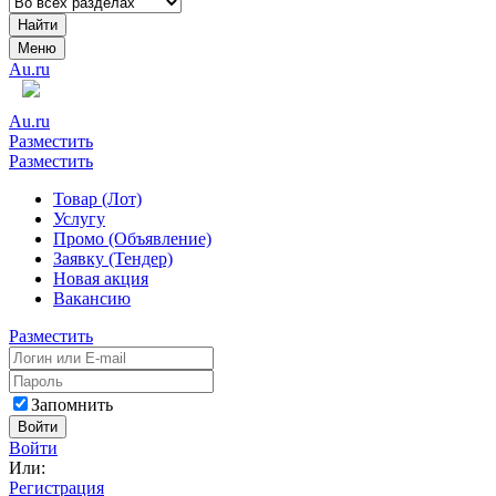
Найти
Меню
Au.ru
Au.ru
Разместить
Разместить
Товар (Лот)
Услугу
Промо (Объявление)
Заявку (Тендер)
Новая акция
Вакансию
Разместить
Запомнить
Войти
Войти
Или:
Регистрация