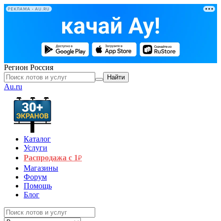
РЕКЛАМА • AU.RU
Регион
Россия
Найти
Au.ru
Каталог
Услуги
Распродажа с 1
₽
Магазины
Форум
Помощь
Блог