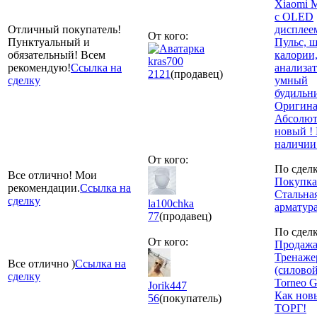
Xiaomi M
с OLED
Отличный покупатель!
дисплеем
От кого:
Пунктуальный и
Пульс, ш
обязательный! Всем
калории
kras700
рекомендую!
Ссылка на
анализат
2121
(продавец)
сделку
умный
будильни
Оригина
Абсолю
новый !
наличии!
От кого:
По сделк
Все отлично! Мои
Покупка
рекомендации.
Ссылка на
Стальна
сделку
la100chka
арматур
77
(продавец)
По сделк
От кого:
Продажа
Тренаже
Все отлично )
Ссылка на
(силовой
сделку
Torneo 
Jorik447
Как нов
56
(покупатель)
ТОРГ!