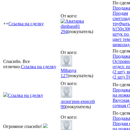
По сделк
Продажа
Продам
От кого:
снегоза
++
Ссылка на сделку
трубчаты
dimbass81
h150x30
294
(покупатель)
штук по
цвет те
шоколад
По сделк
От кого:
Продажа
Спасибо. Все
Островн
отлично.
Ссылка на сделку
отдел: п
Mihasya
(2 шт), 
127
(покупатель)
(2 шт).
От кого:
По сделк
Продажа
на ножке
Ссылка на сделку
Вкусная,
лоэнгрин-енисей
сочная (
90
(покупатель)
По сделк
От кого:
Продажа
Продам
Огромное спасибо!
на ножке