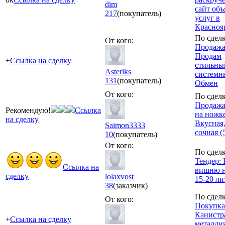
dim
сайт об
217
(покупатель)
услуг в
Красноя
По сделк
От кого:
Продажа
Продам
+
Ссылка на сделку
стильны
Asteriks
системны
131
(покупатель)
Обмен
От кого:
По сделк
Продажа
Рекомендую!
Ссылка
на ножке
на сделку
Вкусная,
Saimon3333
сочная (
10
(покупатель)
От кого:
По сделк
Тендер:
Ссылка на
вишню н
сделку
lolaxvost
15-20 ли
38
(заказчик)
По сделк
От кого:
Покупка
Канистр
+
Ссылка на сделку
металли