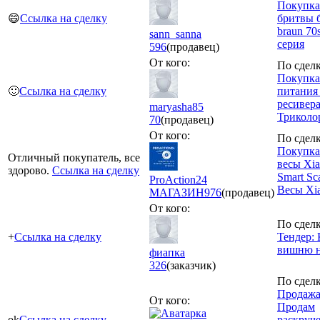
Покупка:
😄
Ссылка на сделку
бритвы 
braun 70
sann_sanna
серия
596
(продавец)
От кого:
По сделк
Покупка
🙂
Ссылка на сделку
питания
ресивер
maryasha85
Триколо
70
(продавец)
От кого:
По сделк
Покупка
Отличный покупатель, все
весы Xi
здорово.
Ссылка на сделку
Smart Sca
ProAction24
Весы Xi
МАГАЗИН
976
(продавец)
От кого:
По сделк
+
Ссылка на сделку
Тендер:
вишню н
фиапка
326
(заказчик)
По сделк
Продажа
От кого:
Продам
ok
Ссылка на сделку
раскруч