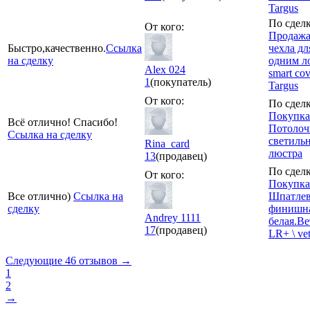
Targus
По сделк
От кого:
Продажа
Быстро,качественно.
Ссылка
чехла для
на сделку
одним л
Alex 024
smart cov
1
(покупатель)
Targus
От кого:
По сделк
Покупка
Всё отлично! Спасибо!
Потоло
Ссылка на сделку
светильн
Rina_card
люстра
13
(продавец)
По сделк
От кого:
Покупка
Все отлично)
Ссылка на
Шпатлев
сделку
финишн
Andrey 1111
белая.В
17
(продавец)
LR+ \ ve
Следующие 46 отзывов →
1
2
→