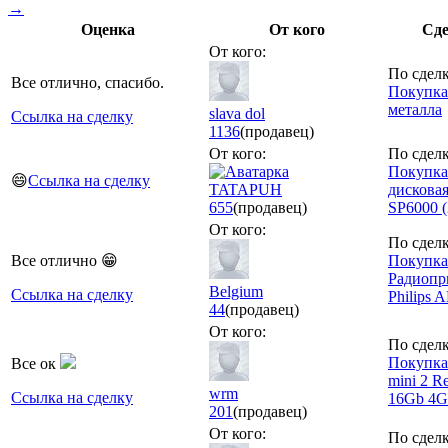
→
Оценка
От кого
Сд
От кого:
По сделк
Все отлично, спасибо.
Покупка
металла
slava dol
Ссылка на сделку
1136
(продавец)
От кого:
По сделк
Покупка
😄
Ссылка на сделку
TATAPUH
дисковая
655
(продавец)
SP6000 (
От кого:
По сделк
Все отлично 😁
Покупка
Радиопр
Belgium
Ссылка на сделку
Philips 
44
(продавец)
От кого:
По сделк
Покупка:
Все ок
mini 2 Re
wrm
Ссылка на сделку
16Gb 4G
201
(продавец)
От кого:
По сделк