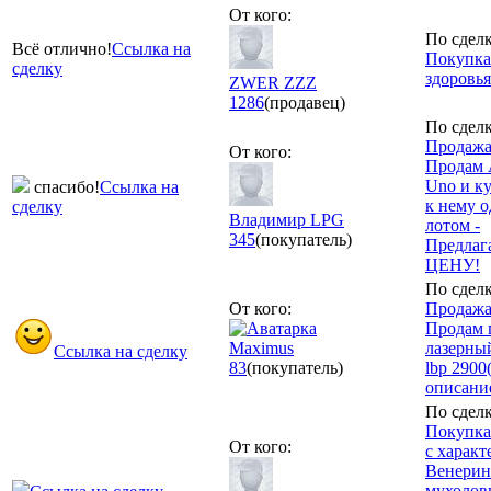
От кого:
По сделк
Всё отлично!
Ссылка на
Покупка
сделку
здоровья
ZWER ZZZ
1286
(продавец)
По сделк
Продажа
От кого:
Продам 
Uno и ку
спасибо!
Ссылка на
к нему 
сделку
Владимир LPG
лотом -
345
(покупатель)
Предлаг
ЦЕНУ!
По сделк
От кого:
Продажа
Продам 
Maximus
лазерны
Ссылка на сделку
83
(покупатель)
lbp 2900
описание
По сделк
Покупка
От кого:
с характ
Венерин
мухолов