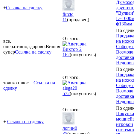
Дымохо
+
Ссылка на сделку
двустен
"Вулкан
fkrctq
L=1000м
11
(продавец)
ф130мм
По сделк
Продажа
От кого:
все,
на ножке
оперативно,здорово.Вишня
Соберу п
Виктор-2
супер
Ссылка на сделку
Возмож
162
(покупатель)
доставка
Недорог
По сделк
Продажа
От кого:
на ножке
только плюс....
Ссылка на
Соберу п
сделку
alega20
Возмож
572
(покупатель)
доставка
Недорог
По сделк
От кого:
Покупка
мощней
+
Ссылка на сделку
игровой
логин0
системн
35
(продавец)