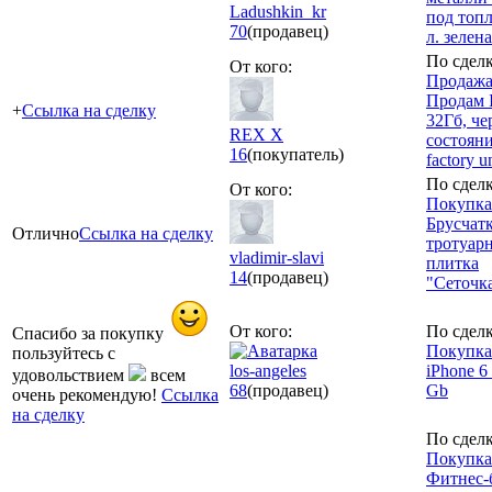
Ladushkin_kr
под топ
70
(продавец)
л. зелен
По сделк
От кого:
Продажа
Продам I
+
Ссылка на сделку
32Гб, че
REX X
состояни
16
(покупатель)
factory u
По сделк
От кого:
Покупка
Брусчат
Отлично
Ссылка на сделку
тротуар
vladimir-slavi
плитка
14
(продавец)
"Сеточк
От кого:
По сделк
Спасибо за покупку
Покупка
пользуйтесь с
los-angeles
iPhone 6 
удовольствием
всем
68
(продавец)
Gb
очень рекомендую!
Ссылка
на сделку
По сделк
Покупка
Фитнес-