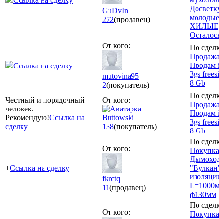
Ссылка на сделку
Досветку
GuDvIn
молодые
272
(продавец)
ХИЛЫЕ)
Осталось
От кого:
По сделк
Продажа
Продам 
Ссылка на сделку
3gs frees
mutovina95
8 Gb
2
(покупатель)
По сделк
Честный и порядочный
От кого:
Продажа
человек.
Продам 
Рекомендую!
Ссылка на
Buttowski
3gs frees
сделку
138
(покупатель)
8 Gb
По сделк
От кого:
Покупка
Дымохо
+
Ссылка на сделку
"Вулкан"
изоляци
fkrctq
L=1000м
11
(продавец)
ф130мм
По сделк
От кого:
Покупка