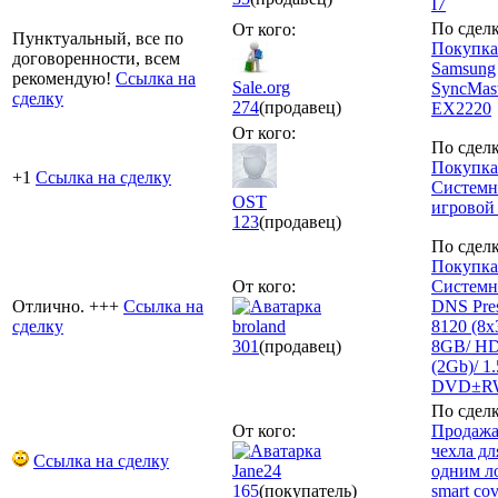
I7
По сделк
От кого:
Пунктуальный, все по
Покупка
договоренности, всем
Samsung
рекомендую!
Ссылка на
Sale.org
SyncMast
сделку
274
(продавец)
EX2220
От кого:
По сделк
Покупка
+1
Ссылка на сделку
Системн
OST
игрово
123
(продавец)
По сделк
Покупка
От кого:
Системн
Отлично. +++
Ссылка на
DNS Pres
сделку
broland
8120 (8x
301
(продавец)
8GB/ H
(2Gb)/ 1
DVD±RW
По сделк
От кого:
Продажа
чехла для
Ссылка на сделку
Jane24
одним л
165
(покупатель)
smart cov