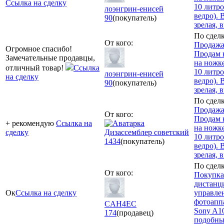
Ссылка на сделку
10 литр
лоэнгрин-енисей
ведро).
90
(покупатель)
зрелая, 
По сделк
От кого:
Продажа
Огромное спасибо!
Продам
Замечательные продавцы,
на ножке
отличный товар!
Ссылка
10 литр
лоэнгрин-енисей
на сделку
ведро).
90
(покупатель)
зрелая, 
По сделк
Продажа
От кого:
Продам
+ рекомендую
Ссылка на
на ножке
сделку
Дизассемблер советский
10 литр
1434
(покупатель)
ведро).
зрелая, 
По сделк
От кого:
Покупка
дистанц
Ок
Ссылка на сделку
управле
фотоапп
CAH4EC
Sony A1
174
(продавец)
подобн