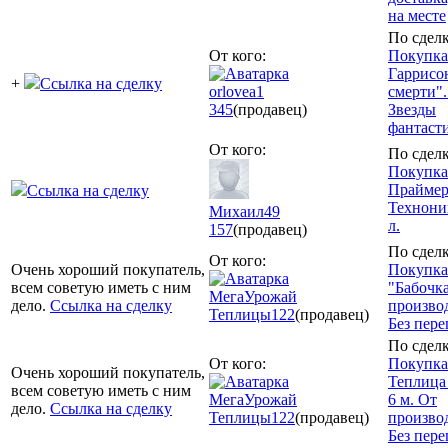
на месте
По сделк
От кого:
Покупка
Гаррисо
+
Ссылка на сделку
orlovea1
смерти".
345
(продавец)
Звезды
фантаст
От кого:
По сделк
Покупка
Праймер
Ссылка на сделку
Технони
Михаил49
л.
157
(продавец)
По сделк
От кого:
Очень хороший покупатель,
Покупка
всем советую иметь с ним
"Бабочка
МегаУрожай
дело.
Ссылка на сделку
произво
Теплицы
122
(продавец)
Без пере
По сделк
От кого:
Покупка
Очень хороший покупатель,
Теплица
всем советую иметь с ним
МегаУрожай
6 м. От
дело.
Ссылка на сделку
Теплицы
122
(продавец)
произво
Без пере