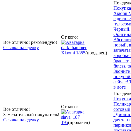
По сделк
Покупка
Xiaomi M
с диспле
пульсом
Черный.
Оригина
От кого:
Абсолю
Все отлично! рекомендую!
новый, 
Ссылка на сделку
dark_hammer
запечат
Xiaomi
1855
(продавец)
коробке
браслет, 
fitness, t
Звоните
покупай
сейчас! 
в лоте
По сделк
Покупка
Поликар
От кого:
Все отлично!
сотовый
Замечательный покупатель!
"Дионис
slava_187
Ссылка на сделку
для тепл
195
(продавец)
парнико
доставка