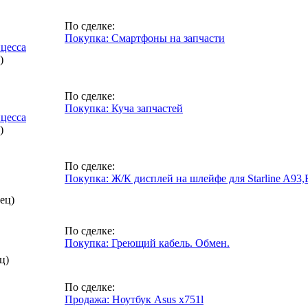
По сделке:
Покупка: Смартфоны на запчасти
цесса
)
По сделке:
Покупка: Куча запчастей
цесса
)
По сделке:
Покупка: Ж/К дисплей на шлейфе для Starline A93,
ец)
По сделке:
Покупка: Греющий кабель. Обмен.
ц)
По сделке:
Продажа: Ноутбук Asus x751l