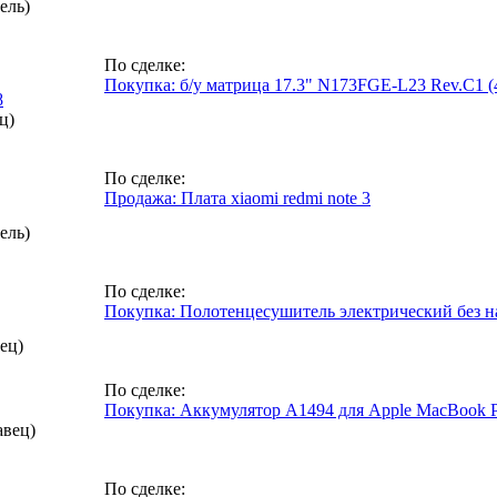
ель)
По сделке:
Покупка: б/у матрица 17.3" N173FGE-L23 Rev.C1 (40
8
ц)
По сделке:
Продажа: Плата xiaomi redmi note 3
ель)
По сделке:
Покупка: Полотенцесушитель электрический без н
ец)
По сделке:
Покупка: Аккумулятор A1494 для Apple MacBook P
авец)
По сделке: