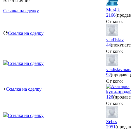
Все отлично!
Mur4ik
Ссылка на сделку
2166
(продав
От кого:
🙂
Ссылка на сделку
vlad1slav
44
(покупате
От кого:
Ссылка на сделку
vladislavman
92
(продавец
От кого:
+
Ссылка на сделку
kyпи-прода
126
(продаве
От кого:
Ссылка на сделку
Zebss
2951
(продав