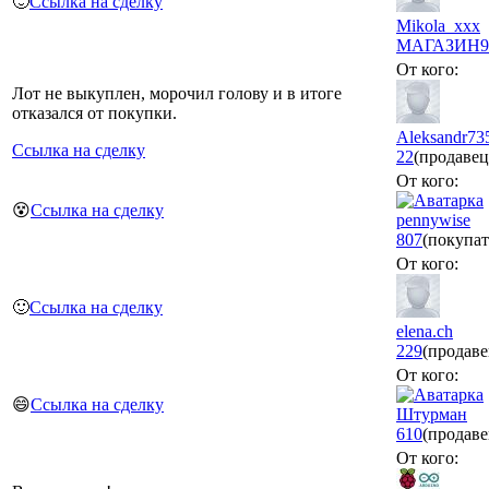
🙂
Ссылка на сделку
Mikola_xxx
МАГАЗИН
9
От кого:
Лот не выкуплен, морочил голову и в итоге
отказался от покупки.
Aleksandr73
Ссылка на сделку
22
(продавец
От кого:
😵
Ссылка на сделку
pennywise
807
(покупат
От кого:
🙂
Ссылка на сделку
elena.ch
229
(продаве
От кого:
😄
Ссылка на сделку
Штурман
610
(продаве
От кого: