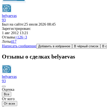
belyaevas
93
Был на сайте:
25 июля 2026 08:45
Зарегистрирован:
1 авг 2012 13:21
Отзывы
+126
−3
Лоты
4
17
Написать сообщение
Добавить в избранное
В чёрный список
В с
Отзывы о сделках belyaevas
belyaevas
93
Оценка
Все
От кого
От всех