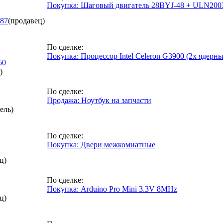
Покупка: Шаговый двигатель 28BYJ-48 + ULN200
87
(продавец)
По сделке:
Покупка: Процессор Intel Celeron G3900 (2х ядерн
50
)
По сделке:
Продажа: Ноутбук на запчасти
ель)
По сделке:
Покупка: Двери межкомнатные
ц)
По сделке:
Покупка: Arduino Pro Mini 3.3V 8MHz
ц)