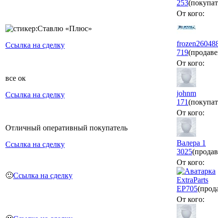
253
(покупат
От кого:
frozen26048
Ссылка на сделку
719
(продаве
От кого:
все ок
johnm
Ссылка на сделку
171
(покупат
От кого:
Отличный оперативный покупатель
Валера 1
Ссылка на сделку
3025
(продав
От кого:
🙂
Ссылка на сделку
ExtraParts
EP
705
(прод
От кого: