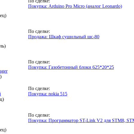
По сделке:
Покупка: Arduino Pro Micro (аналог Leonardo)
ец)
По сделке:
Продажа: Шкаф сушильный шс-80
ль)
По сделке:
Покупка: Газобетонный блоки 625*20*25
ager
)
По сделке:
й
Покупка: nokia 515
ц)
По сделке:
Покупка: Программатор ST-Link V2 для STM8, S
ец)