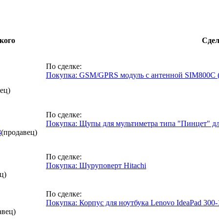
кого
Сдел
По сделке:
Покупка: GSM/GPRS модуль с антенной SIM800C (
ец)
По сделке:
Покупка: Щупы для мультиметра типа "Пинцет" д
8
(продавец)
По сделке:
Покупка: Шуруповерт Hitachi
ц)
По сделке:
Покупка: Корпус для ноутбука Lenovo IdeaPad 300
авец)