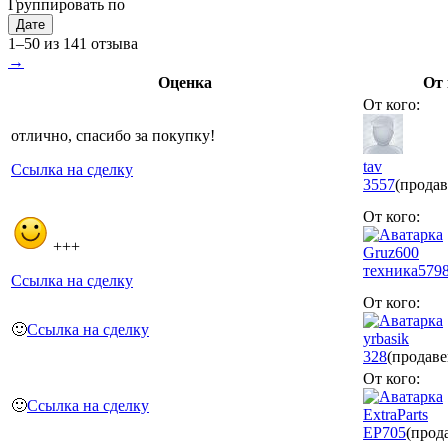
Группировать по
Дате
1–50 из 141 отзыва
→
Оценка
От 
От кого:
отлично, спасибо за покупку!
tav
Ссылка на сделку
3557
(продав
От кого:
+++
Gruz600
техника
579
Ссылка на сделку
От кого:
🙂
Ссылка на сделку
yrbasik
328
(продаве
От кого:
🙂
Ссылка на сделку
ExtraParts
EP
705
(прод